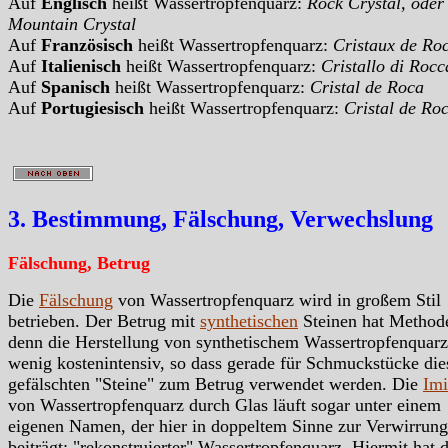
Auf
Englisch
heißt Wassertropfenquarz:
Rock Crystal, oder
Mountain Crystal
Auf
Französisch
heißt Wassertropfenquarz:
Cristaux de Ro
Auf
Italienisch
heißt Wassertropfenquarz:
Cristallo di Rocc
Auf
Spanisch
heißt Wassertropfenquarz:
Cristal de Roca
Auf
Portugiesisch
heißt Wassertropfenquarz:
Cristal de Ro
3. Bestimmung, Fälschung, Verwechslung
Fälschung, Betrug
Die
Fälschung
von Wassertropfenquarz wird in großem Stil
betrieben. Der Betrug mit
synthetischen
Steinen hat Method
denn die Herstellung von synthetischem Wassertropfenquarz 
wenig kostenintensiv, so dass gerade für Schmuckstücke die
gefälschten "Steine" zum Betrug verwendet werden. Die
Imi
von Wassertropfenquarz durch Glas läuft sogar unter einem
eigenen Namen, der hier in doppeltem Sinne zur Verwirrung
beiträgt: "rekonstruierter" Wassertropfenquarz. Hiermit hat 