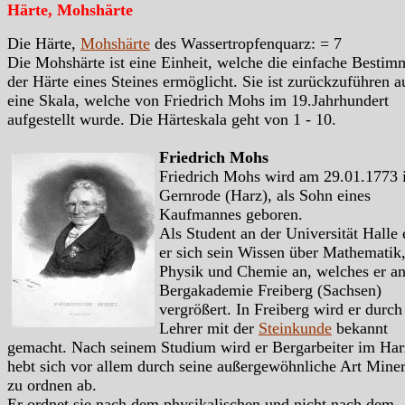
Härte, Mohshärte
Die Härte,
Mohshärte
des Wassertropfenquarz: = 7
Die Mohshärte ist eine Einheit, welche die einfache Besti
der Härte eines Steines ermöglicht. Sie ist zurückzuführen a
eine Skala, welche von Friedrich Mohs im 19.Jahrhundert
aufgestellt wurde. Die Härteskala geht von 1 - 10.
Friedrich Mohs
Friedrich Mohs wird am 29.01.1773 
Gernrode (Harz), als Sohn eines
Kaufmannes geboren.
Als Student an der Universität Halle 
er sich sein Wissen über Mathematik
Physik und Chemie an, welches er an
Bergakademie Freiberg (Sachsen)
vergrößert. In Freiberg wird er durch
Lehrer mit der
Steinkunde
bekannt
gemacht. Nach seinem Studium wird er Bergarbeiter im Har
hebt sich vor allem durch seine außergewöhnliche Art Miner
zu ordnen ab.
Er ordnet sie nach dem physikalischen und nicht nach dem