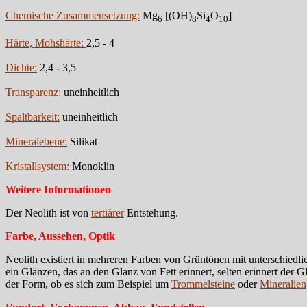
Chemische Zusammensetzung:
Mg
[(OH)
Si
O
]
6
8
4
10
Härte, Mohshärte:
2,5 - 4
Dichte:
2,4 - 3,5
Transparenz:
uneinheitlich
Spaltbarkeit:
uneinheitlich
Mineralebene:
Silikat
Kristallsystem:
Monoklin
Weitere Informationen
Der Neolith ist von
tertiärer
Entstehung.
Farbe, Aussehen, Optik
Neolith existiert in mehreren Farben von Grüntönen mit unterschiedl
ein Glänzen, das an den Glanz von Fett erinnert, selten erinnert der
der Form, ob es sich zum Beispiel um
Trommelsteine
oder
Mineralien