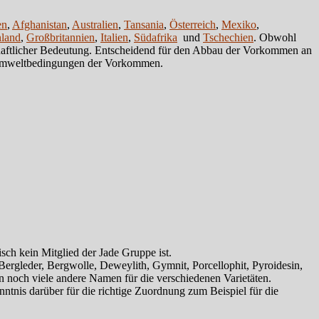
en
,
Afghanistan
,
Australien
,
Tansania
,
Österreich
,
Mexiko
,
nland
,
Großbritannien
,
Italien
,
Südafrika
und
Tschechien
. Obwohl
chaftlicher Bedeutung. Entscheidend für den Abbau der Vorkommen an
ie Umweltbedingungen der Vorkommen.
.
ch kein Mitglied der Jade Gruppe ist.
Bergleder, Bergwolle, Deweylith, Gymnit, Porcellophit, Pyroidesin,
en noch viele andere Namen für die verschiedenen Varietäten.
tnis darüber für die richtige Zuordnung zum Beispiel für die