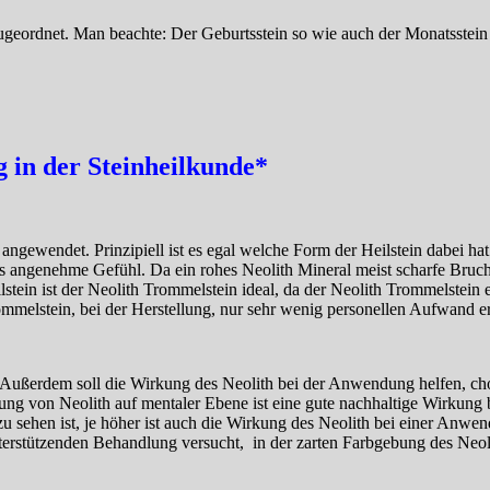
geordnet. Man beachte: Der Geburtsstein so wie auch der Monatsstein i
in der Steinheilkunde*
angewendet. Prinzipiell ist es egal welche Form der Heilstein dabei hat
s angenehme Gefühl. Da ein rohes Neolith Mineral meist scharfe Bruchka
ein ist der Neolith Trommelstein ideal, da der Neolith Trommelstein e
ommelstein, bei der Herstellung, nur sehr wenig personellen Aufwand erfo
 Außerdem soll die Wirkung des Neolith bei der Anwendung helfen, chol
ung von Neolith auf mentaler Ebene ist eine gute nachhaltige Wirkung 
 zu sehen ist, je höher ist auch die Wirkung des Neolith bei einer Anwe
erstützenden Behandlung versucht, in der zarten Farbgebung des Neoli