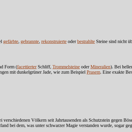
el
gefärbte
,
gebrannte
,
rekonstruierte
oder
bestrahlte
Steine sind nicht üb
nd Form (
facettierter
Schliff,
Trommelsteine
oder
Mineralien
). Bei hel
ngen mit dunkelgrüner Jade, wie zum Beispiel
Prasem
. Eine exakte Be
 bei verschiedenen Völkern seit Jahrtausenden als Schutzstein gegen Bös
and bei dem, was unter schwarzer Magie verstanden wurde, sogar gege