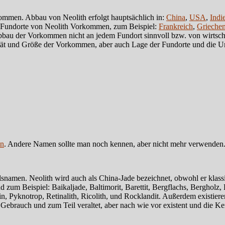
kommen. Abbau von Neolith erfolgt hauptsächlich in:
China
,
USA
,
Indi
re Fundorte von Neolith Vorkommen, zum Beispiel:
Frankreich
,
Grieche
Abbau der Vorkommen nicht an jedem Fundort sinnvoll bzw. von wirts
lität und Größe der Vorkommen, aber auch Lage der Fundorte und d
in
. Andere Namen sollte man noch kennen, aber nicht mehr verwenden
amen. Neolith wird auch als China-Jade bezeichnet, obwohl er klassis
m Beispiel: Baikaljade, Baltimorit, Barettit, Bergflachs, Bergholz, 
n, Pyknotrop, Retinalith, Ricolith, und Rocklandit. Außerdem existier
rauch und zum Teil veraltet, aber nach wie vor existent und die Kenn