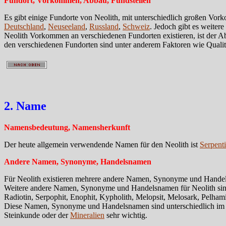
Fundort, Vorkommen, Abbau, Fundstellen
Es gibt einige Fundorte von Neolith, mit unterschiedlich großen Vor
Deutschland
,
Neuseeland
,
Russland
,
Schweiz
. Jedoch gibt es weite
Neolith Vorkommen an verschiedenen Fundorten existieren, ist der 
den verschiedenen Fundorten sind unter anderem Faktoren wie Qua
2. Name
Namensbedeutung, Namensherkunft
Der heute allgemein verwendende Namen für den Neolith ist
Serpent
Andere Namen, Synonyme, Handelsnamen
Für Neolith existieren mehrere andere Namen, Synonyme und Handelsn
Weitere andere Namen, Synonyme und Handelsnamen für Neolith sind zu
Radiotin, Serpophit, Enophit, Kypholith, Melopsit, Melosark, Pelhami
Diese Namen, Synonyme und Handelsnamen sind unterschiedlich im Geb
Steinkunde oder der
Mineralien
sehr wichtig.