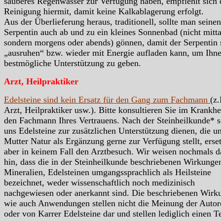
sauberes Regenwasser zur Verfügung haben, empfiehlt sich 
Reinigung hiermit, damit keine Kalkablagerung erfolgt.
Aus der Überlieferung heraus, traditionell, sollte man seinen
Serpentin auch ab und zu ein kleines Sonnenbad (nicht mitta
sondern morgens oder abends) gönnen, damit der Serpentin 
„ausruhen“ bzw. wieder mit Energie aufladen kann, um Ihn
bestmögliche Unterstützung zu geben.
Arzt, Heilpraktiker
Edelsteine sind kein Ersatz für den Gang zum Fachmann
(z.
Arzt, Heilpraktiker usw.). Bitte konsultieren Sie im Krankhei
den Fachmann Ihres Vertrauens. Nach der Steinheilkunde* s
uns Edelsteine zur zusätzlichen Unterstützung dienen, die u
Mutter Natur als Ergänzung gerne zur Verfügung stellt, erse
aber in keinem Fall den Arztbesuch. Wir weisen nochmals d
hin, dass die in der Steinheilkunde beschriebenen Wirkunge
Mineralien, Edelsteinen umgangssprachlich als Heilsteine
bezeichnet, weder wissenschaftlich noch medizinisch
nachgewiesen oder anerkannt sind. Die beschriebenen Wirk
wie auch Anwendungen stellen nicht die Meinung der Autor
oder von Karrer Edelsteine dar und stellen lediglich einen Te