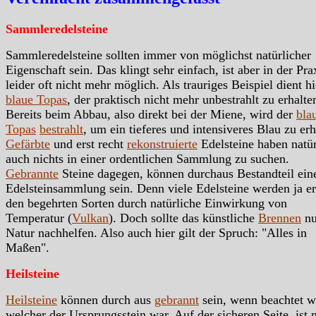
Sammleredelsteine
Sammleredelsteine sollten immer von möglichst natürlicher
Eigenschaft sein. Das klingt sehr einfach, ist aber in der Pra
leider oft nicht mehr möglich. Als trauriges Beispiel dient hi
blaue Topas
, der praktisch nicht mehr unbestrahlt zu erhalten
Bereits beim Abbau, also direkt bei der Miene, wird der
bla
Topas
bestrahlt
, um ein tieferes und intensiveres Blau zu erh
Gefärbte
und erst recht
rekonstruierte
Edelsteine haben natür
auch nichts in einer ordentlichen Sammlung zu suchen.
Gebrannte
Steine dagegen, können durchaus Bestandteil ein
Edelsteinsammlung sein. Denn viele Edelsteine werden ja er
den begehrten Sorten durch natürliche Einwirkung von
Temperatur (
Vulkan
). Doch sollte das künstliche
Brennen
nu
Natur nachhelfen. Also auch hier gilt der Spruch: "Alles in
Maßen".
Heilsteine
Heilsteine
können durch aus
gebrannt
sein, wenn beachtet w
welcher der Ursprungsstein war. Auf der sicheren Seite, ist