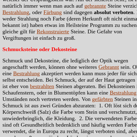
natürlich immer wenn man auch auf
gebrannte
Steine verzic
Bestrahlung
, oder
Färbung
sind dagegen
absolut verboten
.
weder Strahlung noch Farbe (deren Herkunft oft nicht einma
bekannt ist) haben etwas im Heilsteine Programm zu suchen
gleiche gilt für
Rekonstruierte
Steine. Die Gefahr von
Vergiftungen ist einfach zu groß.
Schmucksteine oder Dekosteine
Schmuck und Dekosteine, die lediglich der Optik wegen
angeschafft werden, können ohne weiteres
Gebrannt
sein. O
eine
Bestrahlung
akzeptiert werden kann muss jeder für sich
selbst entscheiden. Bei Schmuck, der auf der Haut getragen 
ist eher von
bestrahlten
Steinen abgeraten. Bei Dekosteinen 
Schaufenstern, oder in Blumentöpfen kann eine
Bestrahlung
Umständen noch vertreten werden. Von
gefärbten
Steinen in
Schmuck ist aus zwei Gründen abzuraten: 1. Oft löst sich d
Körperschweiß (Salz) die Farbe vom Stein und verschmutzt,
unwiederbringlich, die Kleidung. 2. Die verwendeten Farb
sind oft Gesundheitlich bedenklich und häufig werden Farb
verwendet, die in Europa zu recht, längst verboten sind, abe