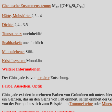
Chemische Zusammensetzung:
Mg
[(OH)
Si
O
]
6
8
4
10
Härte, Mohshärte:
2,5 - 4
Dichte:
2,4 - 3,5
Transparenz:
uneinheitlich
Spaltbarkeit:
uneinheitlich
Mineralebene:
Silikat
Kristallsystem:
Monoklin
Weitere Informationen
Der Chinajade ist von
tertiärer
Entstehung.
Farbe, Aussehen, Optik
Chinajade existiert in mehreren Farben von Grüntönen mit unterschie
ein Glänzen, das an den Glanz von Fett erinnert, selten erinnert de
von der Form, ob es sich zum Beispiel um
Trommelsteine
oder
Minera