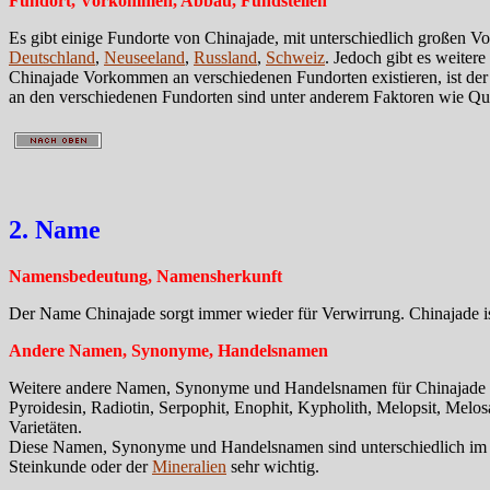
Fundort, Vorkommen, Abbau, Fundstellen
Es gibt einige Fundorte von Chinajade, mit unterschiedlich großen 
Deutschland
,
Neuseeland
,
Russland
,
Schweiz
. Jedoch gibt es weite
Chinajade Vorkommen an verschiedenen Fundorten existieren, ist de
an den verschiedenen Fundorten sind unter anderem Faktoren wie 
2. Name
Namensbedeutung, Namensherkunft
Der Name Chinajade sorgt immer wieder für Verwirrung. Chinajade is
Andere Namen, Synonyme, Handelsnamen
Weitere andere Namen, Synonyme und Handelsnamen für Chinajade sind
Pyroidesin, Radiotin, Serpophit, Enophit, Kypholith, Melopsit, Melos
Varietäten.
Diese Namen, Synonyme und Handelsnamen sind unterschiedlich im Geb
Steinkunde oder der
Mineralien
sehr wichtig.