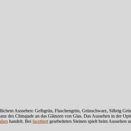
dlichem Aussehen: Gelbgrün, Flaschengrün, Grünschwarz, Silbrig Grün,
r Glanz des Chinajade an das Glänzen von Glas. Das Aussehen in der Opt
lien
handelt. Bei
facettiert
gearbeiteten Steinen spielt beim Aussehen un