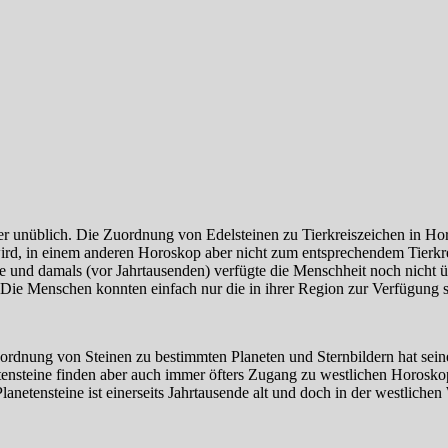
her unüblich. Die Zuordnung von Edelsteinen zu Tierkreiszeichen in Ho
d, in einem anderen Horoskop aber nicht zum entsprechendem Tierkrei
hre und damals (vor Jahrtausenden) verfügte die Menschheit noch nicht
 Die Menschen konnten einfach nur die in ihrer Region zur Verfügung s
uordnung von Steinen zu bestimmten Planeten und Sternbildern hat sei
tensteine finden aber auch immer öfters Zugang zu westlichen Horoskop
netensteine ist einerseits Jahrtausende alt und doch in der westlichen