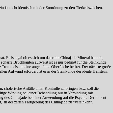
 ist nicht identisch mit der Zuordnung zu den Tierkreiszeichen.
at. Es ist egal ob es sich um das rohe Chinajade Mineral handelt,
charfe Bruchkanten aufweist ist es nur bedingt für die Steinkunde
e Trommelstein eine angenehme Oberfläche besitzt. Der nächste große
llen Aufwand erfordert ist er in der Steinkunde der ideale Heilstein.
 cholerische Anfälle unter Kontrolle zu bringen bzw. soll die
ltige Wirkung bei einer Behandlung nur in Verbindung mit
kung des Chinajade bei einer Anwendung auf die Psyche. Der Patient
, in der zarten Farbgebung des Chinajade zu "versinken".