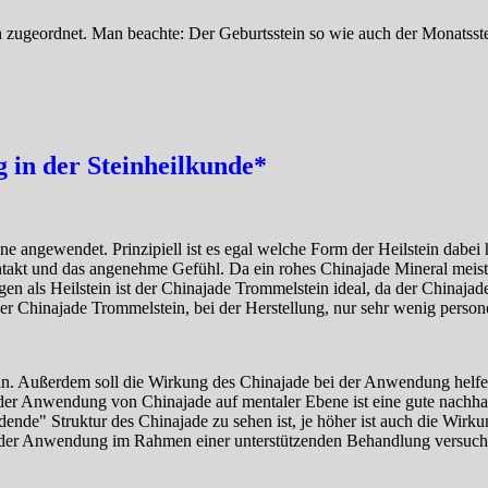
zugeordnet. Man beachte: Der Geburtsstein so wie auch der Monatsstein
in der Steinheilkunde*
e angewendet. Prinzipiell ist es egal welche Form der Heilstein dabei h
akt und das angenehme Gefühl. Da ein rohes Chinajade Mineral meist s
n als Heilstein ist der Chinajade Trommelstein ideal, da der Chinajad
der Chinajade Trommelstein, bei der Herstellung, nur sehr wenig persone
n. Außerdem soll die Wirkung des Chinajade bei der Anwendung helfen,
der Anwendung von Chinajade auf mentaler Ebene ist eine gute nachha
ndende" Struktur des Chinajade zu sehen ist, je höher ist auch die Wir
ei der Anwendung im Rahmen einer unterstützenden Behandlung versucht