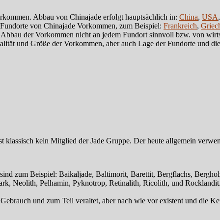
Vorkommen. Abbau von Chinajade erfolgt hauptsächlich in:
China
,
USA
re Fundorte von Chinajade Vorkommen, zum Beispiel:
Frankreich
,
Griec
r Abbau der Vorkommen nicht an jedem Fundort sinnvoll bzw. von wir
Qualität und Größe der Vorkommen, aber auch Lage der Fundorte und
t klassisch kein Mitglied der Jade Gruppe. Der heute allgemein verw
 zum Beispiel: Baikaljade, Baltimorit, Barettit, Bergflachs, Bergholz
ark, Neolith, Pelhamin, Pyknotrop, Retinalith, Ricolith, und Rockland
rauch und zum Teil veraltet, aber nach wie vor existent und die Kenn