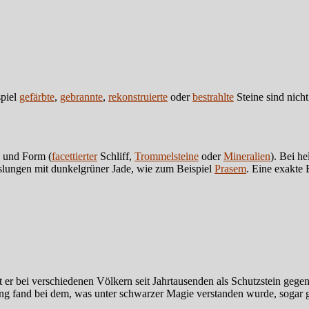
spiel
gefärbte
,
gebrannte
,
rekonstruierte
oder
bestrahlte
Steine sind nicht
e und Form (
facettierter
Schliff,
Trommelsteine
oder
Mineralien
). Bei h
lungen mit dunkelgrüner Jade, wie zum Beispiel
Prasem
. Eine exakte 
t er bei verschiedenen Völkern seit Jahrtausenden als Schutzstein gege
g fand bei dem, was unter schwarzer Magie verstanden wurde, sogar g