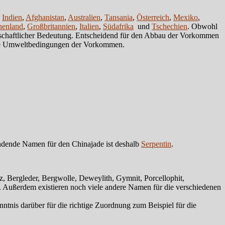
,
Indien
,
Afghanistan
,
Australien
,
Tansania
,
Österreich
,
Mexiko
,
henland
,
Großbritannien
,
Italien
,
Südafrika
und
Tschechien
. Obwohl
tschaftlicher Bedeutung. Entscheidend für den Abbau der Vorkommen
 die Umweltbedingungen der Vorkommen.
endende Namen für den Chinajade ist deshalb
Serpentin
.
, Bergleder, Bergwolle, Deweylith, Gymnit, Porcellophit,
it. Außerdem existieren noch viele andere Namen für die verschiedenen
tnis darüber für die richtige Zuordnung zum Beispiel für die