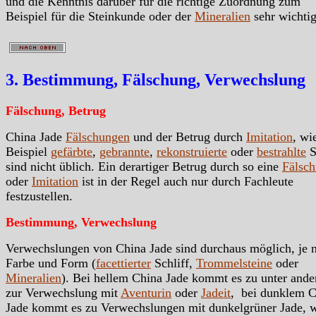
und die Kenntnis darüber für die richtige Zuordnung zum
Beispiel für die Steinkunde oder der
Mineralien
sehr wichtig
3. Bestimmung, Fälschung, Verwechslung
Fälschung, Betrug
China Jade
Fälschungen
und der Betrug durch
Imitation
, wi
Beispiel
gefärbte
,
gebrannte
,
rekonstruierte
oder
bestrahlte
S
sind nicht üblich. Ein derartiger Betrug durch so eine
Fälsc
oder
Imitation
ist in der Regel auch nur durch Fachleute
festzustellen.
Bestimmung, Verwechslung
Verwechslungen von China Jade sind durchaus möglich, je 
Farbe und Form (
facettierter
Schliff,
Trommelsteine
oder
Mineralien
). Bei hellem China Jade kommt es zu unter and
zur Verwechslung mit
Aventurin
oder
Jadeit
, bei dunklem C
Jade kommt es zu Verwechslungen mit dunkelgrüner Jade, 