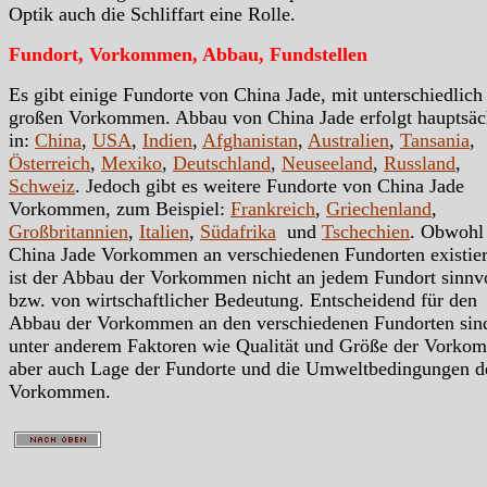
Optik auch die Schliffart eine Rolle.
Fundort, Vorkommen, Abbau, Fundstellen
Es gibt einige Fundorte von China Jade, mit unterschiedlich
großen Vorkommen. Abbau von China Jade erfolgt hauptsäc
in:
China
,
USA
,
Indien
,
Afghanistan
,
Australien
,
Tansania
,
Österreich
,
Mexiko
,
Deutschland
,
Neuseeland
,
Russland
,
Schweiz
. Jedoch gibt es weitere Fundorte von China Jade
Vorkommen, zum Beispiel:
Frankreich
,
Griechenland
,
Großbritannien
,
Italien
,
Südafrika
und
Tschechien
. Obwohl
China Jade Vorkommen an verschiedenen Fundorten existier
ist der Abbau der Vorkommen nicht an jedem Fundort sinnv
bzw. von wirtschaftlicher Bedeutung. Entscheidend für den
Abbau der Vorkommen an den verschiedenen Fundorten sin
unter anderem Faktoren wie Qualität und Größe der Vorko
aber auch Lage der Fundorte und die Umweltbedingungen d
Vorkommen.