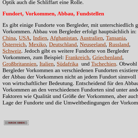
Optik auch die Schliffart eine Rolle.
Fundort, Vorkommen, Abbau, Fundstellen
Es gibt einige Fundorte von Bergleder, mit unterschiedlich 
Vorkommen. Abbau von Bergleder erfolgt hauptsächlich in:
China
,
USA
,
Indien
,
Afghanistan
,
Australien
,
Tansania
,
Österreich
,
Mexiko
,
Deutschland
,
Neuseeland
,
Russland
,
Schweiz
. Jedoch gibt es weitere Fundorte von Bergleder
Vorkommen, zum Beispiel:
Frankreich
,
Griechenland
,
Großbritannien
,
Italien
,
Südafrika
und
Tschechien
. Obwohl
Bergleder Vorkommen an verschiedenen Fundorten existieren
der Abbau der Vorkommen nicht an jedem Fundort sinnvoll
von wirtschaftlicher Bedeutung. Entscheidend für den Abba
Vorkommen an den verschiedenen Fundorten sind unter an
Faktoren wie Qualität und Größe der Vorkommen, aber auc
Lage der Fundorte und die Umweltbedingungen der Vorko