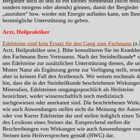
Bergleder auch ab und zu ein kleines Sonnenbad (nicht mitt
sondern morgens oder abends) gönnen, damit der Bergleder 
„ausruhen“ bzw. wieder mit Energie aufladen kann, um Ihn
bestmögliche Unterstützung zu geben.
Arzt, Heilpraktiker
Edelsteine sind kein Ersatz für den Gang zum Fachmann
(z.
Arzt, Heilpraktiker usw.). Bitte konsultieren Sie im Krankhei
den Fachmann Ihres Vertrauens. Nach der Steinheilkunde* s
uns Edelsteine zur zusätzlichen Unterstützung dienen, die u
Mutter Natur als Ergänzung gerne zur Verfügung stellt, erse
aber in keinem Fall den Arztbesuch. Wir weisen nochmals d
hin, dass die in der Steinheilkunde beschriebenen Wirkunge
Mineralien, Edelsteinen umgangssprachlich als Heilsteine
bezeichnet, weder wissenschaftlich noch medizinisch
nachgewiesen oder anerkannt sind. Die beschriebenen Wirk
wie auch Anwendungen stellen nicht die Meinung der Autor
oder von Karrer Edelsteine dar und stellen lediglich einen Te
des Lexikons eines Steines dar. Entsprechend stellen die
Beschreibungen von Wirkungen wie auch Anwendungen vo
Steinen kein Heilversprechen gemäß (HWG) dar.