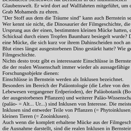
Glaubenswelt. Er wird dort auf Wallfahrten mitgeführt, um 
Grab Mohameds zu ehren.
"Der Stoff aus dem die Träume sind" kann auch Bernstein se
Wer kennt sie nicht, die Dinosaurier der Filmgeschichte, die
Ursprung aus der einen, bestimmten kleinen Mücke hatten, 
Schicksal durch einen Tropfen Baumharz besiegelt wurde? 
eine Mücke, die sich kurz vor ihrem Dahinscheiden noch a
Blut eines längst ausgestorbenen Dino gestärkt hatte? Wie g
Filmgeschichte.
Nichts desto trotz gibt es interessante Einschlüsse in Bernste
die der realen Wissenschaft immer wieder als aussagefähige
Forschungsobjekte dienen:
Einschlüsse in Bernstein werden als Inklusen bezeichnet.
Besonders im Bereich der Paläontologie (die Lehre von den
Lebewesen vergangener Erdperioden), der Paläobotanik (Bo
der ausgestorbenen Pflanzen) und weiterer Paläo-Wissensch
(paläo- = Alt... Ur...) sind Inklusen von Interesse. Die meist
Inklusen sind entweder Teile von Pflanzen (= Phytoinklusen
kleinen Tieren (= Zooinklusen).
Auch wenn die komplett erhaltene Mücke aus der Filmgesch
die Ausnahme darstellt, sind die realen Inklusen in Bernstei