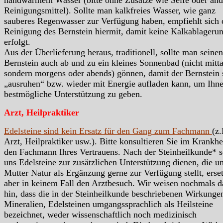
handwarmem Wasser (bitte ohne Zusätze wie Seife oder and
Reinigungsmittel). Sollte man kalkfreies Wasser, wie ganz
sauberes Regenwasser zur Verfügung haben, empfiehlt sich 
Reinigung des Bernstein hiermit, damit keine Kalkablageru
erfolgt.
Aus der Überlieferung heraus, traditionell, sollte man seinen
Bernstein auch ab und zu ein kleines Sonnenbad (nicht mitta
sondern morgens oder abends) gönnen, damit der Bernstein 
„ausruhen“ bzw. wieder mit Energie aufladen kann, um Ihn
bestmögliche Unterstützung zu geben.
Arzt, Heilpraktiker
Edelsteine sind kein Ersatz für den Gang zum Fachmann
(z.
Arzt, Heilpraktiker usw.). Bitte konsultieren Sie im Krankhei
den Fachmann Ihres Vertrauens. Nach der Steinheilkunde* s
uns Edelsteine zur zusätzlichen Unterstützung dienen, die u
Mutter Natur als Ergänzung gerne zur Verfügung stellt, erse
aber in keinem Fall den Arztbesuch. Wir weisen nochmals d
hin, dass die in der Steinheilkunde beschriebenen Wirkunge
Mineralien, Edelsteinen umgangssprachlich als Heilsteine
bezeichnet, weder wissenschaftlich noch medizinisch