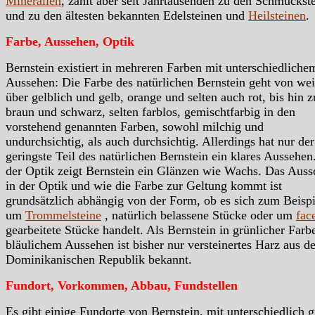
Mineralien
, zählt aber seit Jahrtausenden zu den Schmuckst
und zu den ältesten bekannten Edelsteinen und
Heilsteinen
Farbe, Aussehen, Optik
Bernstein existiert in mehreren Farben mit unterschiedliche
Aussehen: Die Farbe des natürlichen Bernstein geht von we
über gelblich und gelb, orange und selten auch rot, bis hin z
braun und schwarz, selten farblos, gemischtfarbig in den
vorstehend genannten Farben, sowohl milchig und
undurchsichtig, als auch durchsichtig. Allerdings hat nur der
geringste Teil des natürlichen Bernstein ein klares Aussehen
der Optik zeigt Bernstein ein Glänzen wie Wachs. Das Aus
in der Optik und wie die Farbe zur Geltung kommt ist
grundsätzlich abhängig von der Form, ob es sich zum Beispi
um
Trommelsteine
, natürlich belassene Stücke oder um
face
gearbeitete Stücke handelt. Als Bernstein in grünlicher Farb
bläulichem Aussehen ist bisher nur versteinertes Harz aus de
Dominikanischen Republik bekannt.
Fundort, Vorkommen, Abbau, Fundstellen
Es gibt einige Fundorte von Bernstein, mit unterschiedlich 