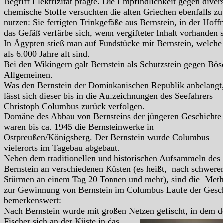
Begriff Elektrizität prägte. Die Empfindlichkeit gegen diver
chemische Stoffe versuchten die alten Griechen ebenfalls zu
nutzen: Sie fertigten Trinkgefäße aus Bernstein, in der Hoff
das Gefäß verfärbe sich, wenn vergifteter Inhalt vorhanden s
In Ägypten stieß man auf Fundstücke mit Bernstein, welch
als 6.000 Jahre alt sind.
Bei den Wikingern galt Bernstein als Schutzstein gegen Bös
Allgemeinen.
Was den Bernstein der Dominkanischen Republik anbelangt,
lässt sich dieser bis in die Aufzeichnungen des Seefahrers
Christoph Columbus zurück verfolgen.
Domäne des Abbau von Bernsteins der jüngeren Geschichte
waren bis ca. 1945 die Bernsteinwerke in
Ostpreußen/Königsberg. Der Bernstein wurde Columbus
vielerorts im Tagebau abgebaut.
Neben dem traditionellen und historischen Aufsammeln des
Bernstein an verschiedenen Küsten (es heißt, nach schwere
Stürmen an einem Tag 20 Tonnen und mehr), sind die Met
zur Gewinnung von Bernstein im Columbus Laufe der Gesc
bemerkenswert:
Nach Bernstein wurde mit großen Netzen gefischt,
in dem d
Fischer sich an der Küste in das