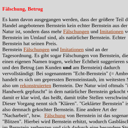
Fälschung, Betrug
Es kann davon ausgegangen werden, dass der größere Teil d
Handel angebotenen Bernstein kein echter Bernstein aus der
Natur ist, sondern dass mehr
Fälschungen
und
Imitationen
v
Bernstein im Umlauf sind, als natürlicher Bernstein. Echter
Bernstein hat seinen Preis.
Bernstein
Fälschungen
und
Imitationen
sind an der
Tagesordnung. Es gibt sogar Fälschungen von Bernstein, di
einen eigenen Namen tragen, welcher Echtheit suggerieren s
und den Betrug (am Kunden
und
am Bernstein) dadurch
vervollständigt: Bei sogenanntem "Echt-Bernstein" (= Ambr
handelt es sich um gepressten Bernsteinstaub, im weitesten 
also um
rekonstruierten
Bernstein. Der Natur wird oftmals "
Handwerk gepfuscht" in dem natürlicher Bernstein gekocht 
damit er klar wird, das heißt, damit trübe Stellen verschwin
Dieser Vorgang nennt sich "Klären". "Geklärter Bernstein" i
also demnach gekochter Bernstein. Eine andere Art der
"Nacharbeit", bzw.
Fälschung
von Bernstein ist das sogena
"Blitzen". Hierbei wird Bernstein erhitzt, wodurch Gasbläsc
im Bernstein zerbersten und sich dadurch eine besondere St