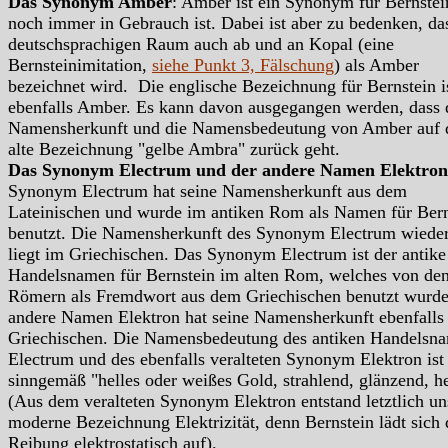
Das Synonym Amber
: Amber ist ein Synonym für Bernstei
noch immer in Gebrauch ist. Dabei ist aber zu bedenken, da
deutschsprachigen Raum auch ab und an Kopal (eine
Bernsteinimitation,
siehe Punkt 3, Fälschung
) als Amber
bezeichnet wird. Die englische Bezeichnung für Bernstein i
ebenfalls Amber. Es kann davon ausgegangen werden, dass 
Namensherkunft und die Namensbedeutung von Amber auf 
alte Bezeichnung "gelbe Ambra" zurück geht.
Das Synonym Electrum und der andere Namen Elektron
Synonym Electrum hat seine Namensherkunft aus dem
Lateinischen und wurde im antiken Rom als Namen für Bern
benutzt. Die Namensherkunft des Synonym Electrum wied
liegt im Griechischen. Das Synonym Electrum ist der antike
Handelsnamen für Bernstein im alten Rom, welches von de
Römern als Fremdwort aus dem Griechischen benutzt wurde
andere Namen Elektron hat seine Namensherkunft ebenfalls
Griechischen. Die Namensbedeutung des antiken Handelsn
Electrum und des ebenfalls veralteten Synonym Elektron ist
sinngemäß "helles oder weißes Gold, strahlend, glänzend, he
(Aus dem veralteten Synonym Elektron entstand letztlich un
moderne Bezeichnung Elektrizität, denn Bernstein lädt sich
Reibung elektrostatisch auf).