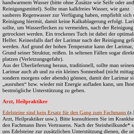
handwarmem Wasser (bitte ohne Zusätze wie Seife oder and
Reinigungsmittel). Sollte man kalkfreies Wasser, wie ganz
sauberes Regenwasser zur Verfügung haben, empfiehlt sich 
Reinigung hiermit, damit keine Kalkablagerung erfolgt. Lar
sollte, um Wasserflecken zu vermeiden, nach der Reinigung
getrocknet werden. Ein trockenes Tuch ist dabei der optimal
Helfer. Keinesfalls darf der Larimar nach der Reinigung gef
werden. Auf grund der hohen Temperatur kann der Larimar,
Grund seiner Struktur, reißen. In seltenen Fällen sogar direk
platzen (Verletzungsgefahr).
Aus der Überlieferung heraus, traditionell, sollte man seinen
Larimar auch ab und zu ein kleines Sonnenbad (nicht mittag
sondern morgens oder abends) gönnen, damit der Larimar s
„ausruhen“ bzw. wieder mit Energie aufladen kann, um Ihn
bestmögliche Unterstützung zu geben.
Arzt, Heilpraktiker
Edelsteine sind kein Ersatz für den Gang zum Fachmann
(z.
Arzt, Heilpraktiker usw.). Bitte konsultieren Sie im Krankhei
den Fachmann Ihres Vertrauens. Nach der Steinheilkunde* s
uns Edelsteine zur zusätzlichen Unterstützung dienen, die u