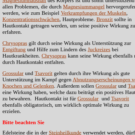
Magnesiumhaushalt
des Körpers ist und somit unterstützend
allen Problemen, die durch
Magnesiummangel
hervorgerufe
werden, wie zum Beispiel
Verkrampfungen der Muskeln
,
Konzentrationsschwächen
, Hautprobleme.
Bronzit
sollte in
Hautkontakt getragen werden, um seine positive Wirkung z
erfahren.
Chrysopras
gilt durch seine Wirkung als Unterstützung zur
Entgiftung
und Hilfe zum Lindern des
Juckreizes
bei
Hautkrankheiten.
Chrysopras
kann seine Wirkung ebenfalls 
durch Hautkontakt entfalten.
Grossular
und
Tsavorit
gelten durch ihre Wirkung als gute
Unterstützung im Kampf gegen
Abnutzungserscheinungen v
Knochen und Gelenken
. Außerdem sollen
Grossular
und
Tsa
eine Wirkung haben, welche dazu beiträgt ein positives Hau
zu bewahren. Hautkontakt ist für
Grossular
und
Tsavorit
ebenfalls obligatorisch, um wirklich optimale Wirkung zu
erzielen.
Bitte beachten Sie
Edelsteine die in der
Steinheilkunde
verwendet werden, dür