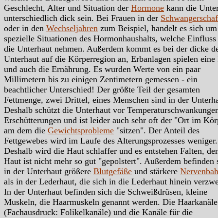
Geschlecht, Alter und Situation der
Hormone
kann die Unte
unterschiedlich dick sein. Bei Frauen in der
Schwangerschaf
oder in den
Wechseljahren
zum Beispiel, handelt es sich um
spezielle Situationen des Hormonhaushalts, welche Einfluss
die Unterhaut nehmen. Außerdem kommt es bei der dicke d
Unterhaut auf die Körperregion an, Erbanlagen spielen eine
und auch die Ernährung. Es wurden Werte von ein paar
Millimetern bis zu einigen Zentimetern gemessen - ein
beachtlicher Unterschied! Der größte Teil der gesamten
Fettmenge, zwei Drittel, eines Menschen sind in der Unterha
Deshalb schützt die Unterhaut vor Temperaturschwankunge
Erschütterungen und ist leider auch sehr oft der "Ort im Kör
am dem die
Gewichtsprobleme
"sitzen". Der Anteil des
Fettgewebes wird im Laufe des Alterungsprozesses weniger.
Deshalb wird die Haut schlaffer und es entstehen Falten, de
Haut ist nicht mehr so gut "gepolstert". Außerdem befinden 
in der Unterhaut größere
Blutgefäße
und stärkere
Nervenba
als in der Lederhaut, die sich in die Lederhaut hinein verzw
In der Unterhaut befinden sich die Schweißdrüsen, kleine
Muskeln, die Haarmuskeln genannt werden. Die Haarkanäle
(Fachausdruck: Folikelkanäle) und die Kanäle für die