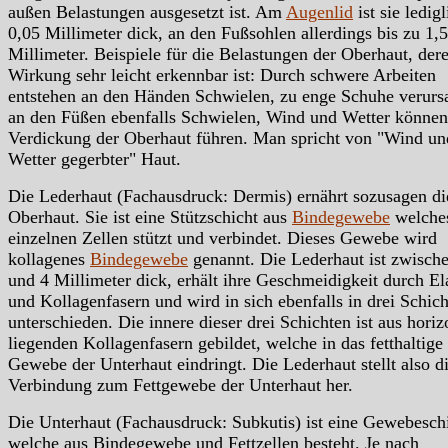
außen Belastungen ausgesetzt ist. Am
Augenlid
ist sie ledigl
0,05 Millimeter dick, an den Fußsohlen allerdings bis zu 1,5
Millimeter. Beispiele für die Belastungen der Oberhaut, der
Wirkung sehr leicht erkennbar ist: Durch schwere Arbeiten
entstehen an den Händen Schwielen, zu enge Schuhe verurs
an den Füßen ebenfalls Schwielen, Wind und Wetter können
Verdickung der Oberhaut führen. Man spricht von "Wind un
Wetter gegerbter" Haut.
Die Lederhaut (Fachausdruck: Dermis) ernährt sozusagen di
Oberhaut. Sie ist eine Stützschicht aus
Bindegewebe
welches
einzelnen Zellen stützt und verbindet. Dieses Gewebe wird
kollagenes
Bindegewebe
genannt. Die Lederhaut ist zwisch
und 4 Millimeter dick, erhält ihre Geschmeidigkeit durch El
und Kollagenfasern und wird in sich ebenfalls in drei Schic
unterschieden. Die innere dieser drei Schichten ist aus horiz
liegenden Kollagenfasern gebildet, welche in das fetthaltige
Gewebe der Unterhaut eindringt. Die Lederhaut stellt also d
Verbindung zum Fettgewebe der Unterhaut her.
Die Unterhaut (Fachausdruck: Subkutis) ist eine Gewebeschi
welche aus Bindegewebe und Fettzellen besteht. Je nach