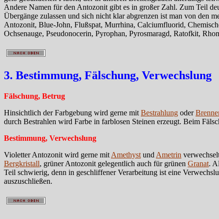
Andere Namen für den Antozonit gibt es in großer Zahl. Zum Teil de
Übergänge zulassen und sich nicht klar abgrenzen ist man von den 
Antozonit, Blue-John, Flußspat, Murrhina, Calciumfluorid, Chemischer
Ochsenauge, Pseudonocerin, Pyrophan, Pyrosmaragd, Ratofkit, Rhombo
3. Bestimmung, Fälschung, Verwechslung
Fälschung, Betrug
Hinsichtlich der Farbgebung wird gerne mit
Bestrahlung
oder
Brenne
durch Bestrahlen wird Farbe in farblosen Steinen erzeugt. Beim Fälsc
Bestimmung, Verwechslung
Violetter Antozonit wird gerne mit
Amethyst
und
Ametrin
verwechselt
Bergkristall
, grüner Antozonit gelegentlich auch für grünen
Granat
. A
Teil schwierig, denn in geschliffener Verarbeitung ist eine Verwechsl
auszuschließen.