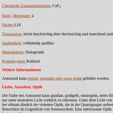
Chemische Zusammensetzung:
CaF
2
Härte, Mohshärte:
4
Dichte:
3,18
Transparenz:
leicht durchsichtig über durchsichtig und manchmal und
Spaltbarkeit:
vollständig spaltbar
Mineralebene:
Halogenide
Kristallsystem:
Kubisch
Weitere Informationen
Antozonit kann
primär, sekundär oder sogar tertiär
gebildet werden.
Farbe, Aussehen, Optik
Die Farbe des Antozonit kann glasklar, goldgelb, minzegrün, tiefes Bl
nur unter neutralem Licht wirklich zu erkennen. Unter dem Licht von 
her oftmals ähnlich der violetten Optik, die in der Quarzgruppe auftr
Betrachten im Gegenlicht von Sonnenschein. Eine interessante Optik 