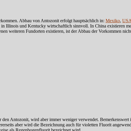
orkommen. Abbau von Antozonit erfolgt hauptsächlich in:
Mexiko
,
US
in Illinois und Kentucky wirtschaftlich sinnvoll. In China existieren 
n weiteren Fundorten existieren, ist der Abbau der Vorkommen nicht 
r den Antozonit, wird aber immer weniger verwendet. Bemerkenswert is
ndererseits aber wird die Bezeichnung auch für violetten Fluorit angewen
lweise als Regenbogenfluorit bezeichnet wird.