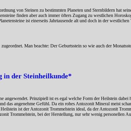
uordnung von Steinen zu bestimmten Planeten und Sternbildern hat sei
tensteine finden aber auch immer öfters Zugang zu westlichen Horoskop
netensteine ist einerseits Jahrtausende alt und doch in der westlichen
zugeordnet. Man beachte: Der Geburtsstein so wie auch der Monatsstein
in der Steinheilkunde*
e angewendet. Prinzipiell ist es egal welche Form der Heilstein dabei h
nd das angenehme Gefühl. Da ein rohes Antozonit Mineral meist scharfe
ilstein ist der Antozonit Trommelstein ideal, da der Antozonit Tromm
zonit Trommelstein, bei der Herstellung, nur sehr wenig personellen Auf