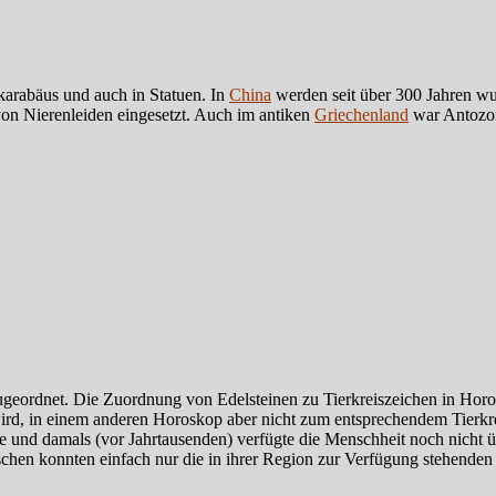
karabäus und auch in Statuen. In
China
werden seit über 300 Jahren wun
on Nierenleiden eingesetzt. Auch im antiken
Griechenland
war Antozoni
zugeordnet. Die Zuordnung von Edelsteinen zu Tierkreiszeichen in Hor
d, in einem anderen Horoskop aber nicht zum entsprechendem Tierkrei
hre und damals (vor Jahrtausenden) verfügte die Menschheit noch nicht 
chen konnten einfach nur die in ihrer Region zur Verfügung stehenden 