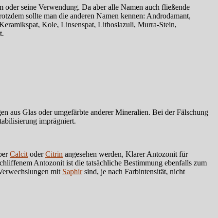
rm oder seine Verwendung. Da aber alle Namen auch fließende
 Trotzdem sollte man die anderen Namen kennen: Androdamant,
Keramikspat, Kole, Linsenspat, Lithoslazuli, Murra-Stein,
t.
en aus Glas oder umgefärbte anderer Mineralien. Bei der Fälschung
abilisierung imprägniert.
lber
Calcit
oder
Citrin
angesehen werden, Klarer Antozonit für
hliffenem Antozonit ist die tatsächliche Bestimmung ebenfalls zum
 Verwechslungen mit
Saphir
sind, je nach Farbintensität, nicht