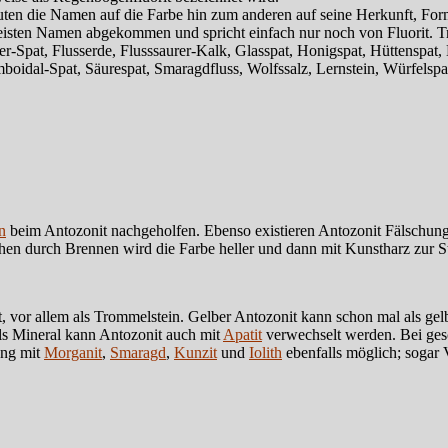
uten die Namen auf die Farbe hin zum anderen auf seine Herkunft, Fo
meisten Namen abgekommen und spricht einfach nur noch von Fluorit.
-Spat, Flusserde, Flusssaurer-Kalk, Glasspat, Honigspat, Hüttenspat, 
idal-Spat, Säurespat, Smaragdfluss, Wolfssalz, Lernstein, Würfelspa
n
beim Antozonit nachgeholfen. Ebenso existieren Antozonit Fälschung
hen durch Brennen wird die Farbe heller und dann mit Kunstharz zur St
, vor allem als Trommelstein. Gelber Antozonit kann schon mal als ge
ls Mineral kann Antozonit auch mit
Apatit
verwechselt werden. Bei gesc
ung mit
Morganit
,
Smaragd
,
Kunzit
und
Iolith
ebenfalls möglich; sogar