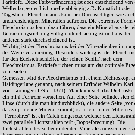
Farbtiefe. Diese Farbveränderung ist aber entscheidend von 
Wellenlänge der Lichtquelle abhängig z.B. Kunstlicht oder
Tageslicht. Pleochroismus kann bei Durchsichtigen wie auc
undurchsichtigen Mineralien auftreten. Die extremste Form 
Pleochroismus kann dazu führen, dass ein Mineral aus der e
Betrachtungsrichtung völlig undurchsichtig ist und aus der
anderen stark durchscheinend ist.
Wichtig ist der Pleochroismus bei der Mineralienbestimmun
der Weiterverarbeitung. Besonders wichtig ist der Pleochro
für den Edelsteinschleifer, der seinen Schliff nach dem
Pleochroismus, Farbtiefe richten muss um das optimale Erg
zu erzielen.
Gemessen wird der Pleochroismus mit einem Dichroskop, a
Haidingerlupe genannt, nach seinem Erfinder Wilhelm Karl 
von Haidinger (1795 - 1871). Man kann sich das Dichrosko
ein mini Fernrohr vorstellen. Auf einer Seite befindet sich e
Linse (durch die man hindurchblickt), die andere Seite (vor 
das zu prüfende Mineral kommt) ist offen. In der Mitte des
"Fernrohres" ist ein Calcit eingesetzt welcher den Lichtstrahl
zwei parallele Lichtstrahlen teilt (Doppelbrechung). Die
Lichtstrahlen des zu beurteilenden Minerales müssen den Ca
Passieren und die dabei auftretenden Farben werden zur