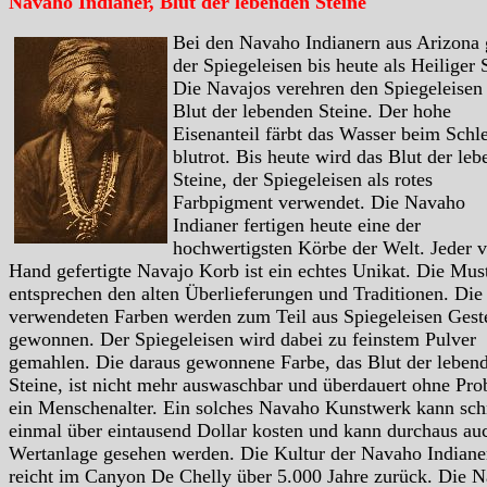
Navaho Indianer, Blut der lebenden Steine
Bei den Navaho Indianern aus Arizona g
der Spiegeleisen bis heute als Heiliger 
Die Navajos verehren den Spiegeleisen 
Blut der lebenden Steine. Der hohe
Eisenanteil färbt das Wasser beim Schl
blutrot. Bis heute wird das Blut der le
Steine, der Spiegeleisen als rotes
Farbpigment verwendet. Die Navaho
Indianer fertigen heute eine der
hochwertigsten Körbe der Welt. Jeder 
Hand gefertigte Navajo Korb ist ein echtes Unikat. Die Mus
entsprechen den alten Überlieferungen und Traditionen. Die
verwendeten Farben werden zum Teil aus Spiegeleisen Gest
gewonnen. Der Spiegeleisen wird dabei zu feinstem Pulver
gemahlen. Die daraus gewonnene Farbe, das Blut der leben
Steine, ist nicht mehr auswaschbar und überdauert ohne Pr
ein Menschenalter. Ein solches Navaho Kunstwerk kann sch
einmal über eintausend Dollar kosten und kann durchaus auc
Wertanlage gesehen werden. Die Kultur der Navaho Indiane
reicht im Canyon De Chelly über 5.000 Jahre zurück. Die N