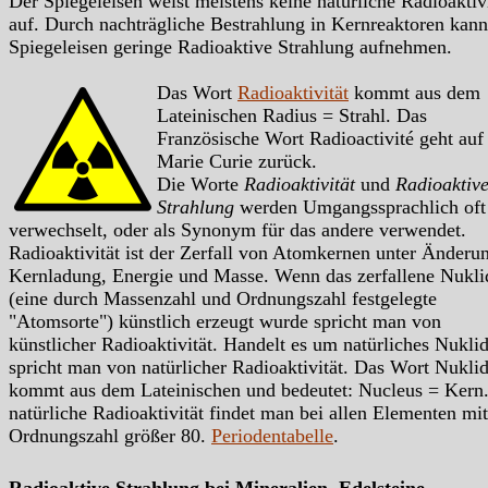
Der Spiegeleisen weist meistens keine natürliche Radioaktivi
auf. Durch nachträgliche Bestrahlung in Kernreaktoren kann
Spiegeleisen geringe Radioaktive Strahlung aufnehmen.
Das Wort
Radioaktivität
kommt aus dem
Lateinischen Radius = Strahl. Das
Französische Wort Radioactivité geht auf
Marie Curie zurück.
Die Worte
Radioaktivität
und
Radioaktiv
Strahlung
werden Umgangssprachlich oft
verwechselt, oder als Synonym für das andere verwendet.
Radioaktivität ist der Zerfall von Atomkernen unter Änderu
Kernladung, Energie und Masse. Wenn das zerfallene Nukli
(eine durch Massenzahl und Ordnungszahl festgelegte
"Atomsorte") künstlich erzeugt wurde spricht man von
künstlicher Radioaktivität. Handelt es um natürliches Nukli
spricht man von natürlicher Radioaktivität. Das Wort Nukli
kommt aus dem Lateinischen und bedeutet: Nucleus = Kern.
natürliche Radioaktivität findet man bei allen Elementen mit
Ordnungszahl größer 80.
Periodentabelle
.
Radioaktive Strahlung bei Mineralien, Edelsteine