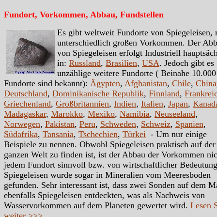
Fundort, Vorkommen, Abbau, Fundstellen
Es gibt weltweit Fundorte von Spiegeleisen, 
unterschiedlich großen Vorkommen. Der Ab
von Spiegeleisen erfolgt Industriell hauptsäc
in:
Russland
,
Brasilien
,
USA
. Jedoch gibt es
unzählige weitere Fundorte ( Beinahe 10.000
Fundorte sind bekannt):
Ägypten
,
Afghanistan
,
Chile
,
China
Deutschland
,
Dominikanische Republik
,
Finnland
,
Frankrei
Griechenland
,
Großbritannien
,
Indien
,
Italien
,
Japan
,
Kanad
Madagaskar
,
Marokko
,
Mexiko
,
Namibia
,
Neuseeland
,
Norwegen
,
Pakistan
,
Peru
,
Schweden
,
Schweiz
,
Spanien
,
Südafrika
,
Tansania
,
Tschechien
,
Türkei
- Um nur einige
Beispiele zu nennen. Obwohl Spiegeleisen praktisch auf der
ganzen Welt zu finden ist, ist der Abbau der Vorkommen nic
jedem Fundort sinnvoll bzw. von wirtschaftlicher Bedeutung
Spiegeleisen wurde sogar in Mineralien vom Meeresboden
gefunden. Sehr interessant ist, dass zwei Sonden auf dem M
ebenfalls Spiegeleisen entdeckten, was als Nachweis von
Wasservorkommen auf dem Planeten gewertet wird.
Lesen 
weiter >>>