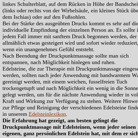
linkes Schulterblatt, auf dem Rücken in Höhe der Bandsche
(links oder rechts von der Wirbelsäule, ein kleines Stück üb
dem Ischias) oder auf den Fußsohlen.
Bei der Stärke des ausgeübten Drucks kommt es sehr auf di
individuelle Empfindung der einzelnen Person an. Es sollte 
jedem Fall immer mit sanftem Druck begonnen werden, der
allmählich etwas gesteigert wird und sofort wieder reduziert
wenn ein unangenehmes Gefühl entsteht.
Nach Beendung der Druckpunktmassage sollte man sich
entspannen, nach Möglichkeit hinlegen und ruhen.
Edelsteine, die zur Therapie mit Druckpunktmassage eingese
werden, sollten nach jeder Anwendung mit handwarmem Wa
gereinigt werden, mit einem weichen, fusselfreien Tuch
trockengetupft und nach Möglichkeit ein wenig in die Sonn
gelegt werden, um für die nächste Anwendung wieder in vol
Kraft und Wirkung zur Verfügung zu stehen. Weitere Hinwe
zur Pflege und Reinigung der verschiedenen Edelsteine find
in unserem
Edelsteinlexikon
.
Die Erfahrung hat gezeigt, am besten gelingt die
Druckpunktmassage mit Edelsteinen, wenn jeder seinen
eigenen, ganz persönlichen Edelstein hat, mit dem er sic