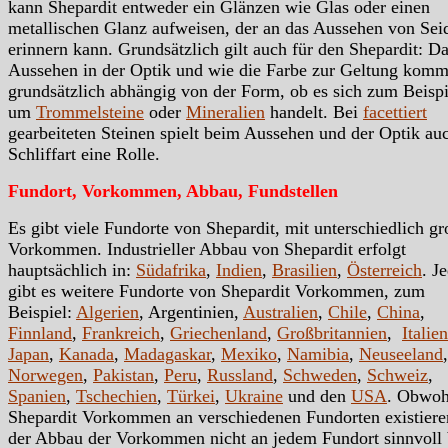
kann Shepardit entweder ein Glänzen wie Glas oder einen
metallischen Glanz aufweisen, der an das Aussehen von Sei
erinnern kann. Grundsätzlich gilt auch für den Shepardit: D
Aussehen in der Optik und wie die Farbe zur Geltung kommt
grundsätzlich abhängig von der Form, ob es sich zum Beispi
um
Trommelsteine
oder
Mineralien
handelt. Bei
facettiert
gearbeiteten Steinen spielt beim Aussehen und der Optik au
Schliffart eine Rolle.
Fundort, Vorkommen, Abbau, Fundstellen
Es gibt viele Fundorte von Shepardit, mit unterschiedlich g
Vorkommen. Industrieller Abbau von Shepardit erfolgt
hauptsächlich in:
Südafrika
,
Indien
,
Brasilien
,
Österreich
. J
gibt es weitere Fundorte von Shepardit Vorkommen, zum
Beispiel:
Algerien
, Argentinien,
Australien
,
Chile
,
China
,
Finnland
,
Frankreich
,
Griechenland
,
Großbritannien
,
Italien
Japan
,
Kanada
,
Madagaskar
,
Mexiko
,
Namibia
,
Neuseeland
,
Norwegen
,
Pakistan
,
Peru
,
Russland
,
Schweden
,
Schweiz
,
Spanien
,
Tschechien
,
Türkei
,
Ukraine
und den
USA
. Obwoh
Shepardit Vorkommen an verschiedenen Fundorten existieren
der Abbau der Vorkommen nicht an jedem Fundort sinnvoll