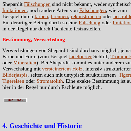
Shepardit
Fälschungen
sind nicht bekannt, weder synthetisc
Imitationen
, noch andere Arten von
Fälschungen
, wie zum
Beispiel durch
färben
,
brennen
,
rekonstruieren
oder
bestrahl
Ein derartiger Betrug durch so eine
Fälschung
oder
Imitatio
in der Regel nur durch Fachleute festzustellen.
Bestimmung, Verwechslung
Verwechslungen von Shepardit sind durchaus möglich, je n
Farbe und Form (zum Beispiel
facettierter
Schliff,
Trommels
oder
Mineralien
). Bei Shepardit kommt es unter anderem zu
Verwechslung mit
versteinertem Holz
, intensiv strukturiert
Bilderjaspis
, selten auch mit untypisch strukturiertem
Tiger
Tigereisen
oder
Stromatolith
. Eine exakte Bestimmung ist a
hier in der Regel nur durch Fachleute möglich.
4. Geschichte und Historie