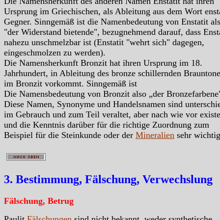
Die Namensherkunft des anderen Namen Enstatit hat ihren
Ursprung im Griechischen, als Ableitung aus dem Wort enst
Gegner. Sinngemäß ist die Namenbedeutung von Enstatit al
"der Widerstand bietende", bezugnehmend darauf, dass Ensta
nahezu unschmelzbar ist (Enstatit "wehrt sich" dagegen,
eingeschmolzen zu werden).
Die Namensherkunft Bronzit hat ihren Ursprung im 18.
Jahrhundert, in Ableitung des bronze schillernden Brauntone
im Bronzit vorkommt. Sinngemäß ist
Die Namensbedeutung von Bronzit also „der Bronzefarbene
Diese Namen, Synonyme und Handelsnamen sind unterschie
im Gebrauch und zum Teil veraltet, aber nach wie vor exist
und die Kenntnis darüber für die richtige Zuordnung zum
Beispiel für die Steinkunde oder der
Mineralien
sehr wichtig
3. Bestimmung, Fälschung, Verwechslung
Fälschung, Betrug
Paulit
Fälschungen
sind nicht bekannt, weder synthetische