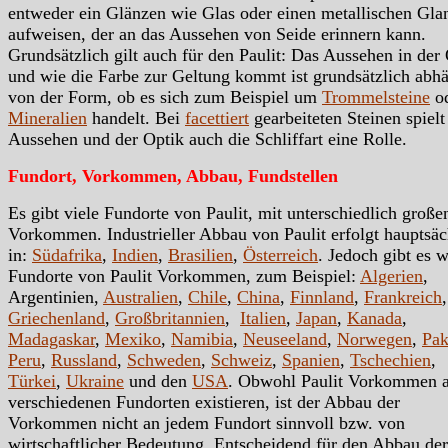
entweder ein Glänzen wie Glas oder einen metallischen Gla
aufweisen, der an das Aussehen von Seide erinnern kann.
Grundsätzlich gilt auch für den Paulit: Das Aussehen in der
und wie die Farbe zur Geltung kommt ist grundsätzlich abh
von der Form, ob es sich zum Beispiel um
Trommelsteine
o
Mineralien
handelt. Bei
facettiert
gearbeiteten Steinen spiel
Aussehen und der Optik auch die Schliffart eine Rolle.
Fundort, Vorkommen, Abbau, Fundstellen
Es gibt viele Fundorte von Paulit, mit unterschiedlich große
Vorkommen. Industrieller Abbau von Paulit erfolgt hauptsäc
in:
Südafrika
,
Indien
,
Brasilien
,
Österreich
. Jedoch gibt es w
Fundorte von Paulit Vorkommen, zum Beispiel:
Algerien
,
Argentinien,
Australien
,
Chile
,
China
,
Finnland
,
Frankreich
,
Griechenland
,
Großbritannien
,
Italien
,
Japan
,
Kanada
,
Madagaskar
,
Mexiko
,
Namibia
,
Neuseeland
,
Norwegen
,
Pak
Peru
,
Russland
,
Schweden
,
Schweiz
,
Spanien
,
Tschechien
,
Türkei
,
Ukraine
und den
USA
. Obwohl Paulit Vorkommen 
verschiedenen Fundorten existieren, ist der Abbau der
Vorkommen nicht an jedem Fundort sinnvoll bzw. von
wirtschaftlicher Bedeutung. Entscheidend für den Abbau der