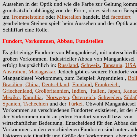
Aussehen in der Optik und wie die Farbe zur Geltung kommt
grundsätzlich abhängig von der Form, ob es sich zum Beispi
um
Trommelsteine
oder
Mineralien
handelt. Bei
facettiert
gearbeiteten Steinen spielt beim Aussehen und der Optik au
Schliffart eine Rolle.
Fundort, Vorkommen, Abbau, Fundstellen
Es gibt einige Fundorte von Mangankiesel, mit unterschiedl
großen Vorkommen. Industrieller Abbau von Mangankiesel
erfolgt hauptsächlich in:
Russland
,
Schweiz
,
Tansania
,
USA
Australien
,
Madagaskar
. Jedoch gibt es weitere Fundorte vo
Mangankiesel Vorkommen, zum Beispiel: Argentinien ,
Bol
Brasilien
,
China
,
Deutschland
,
Finnland
,
Frankreich
,
Griechenland
,
Großbritannien
,
Indien
,
Italien
,
Japan
,
Kana
Mexiko
,
Namibia
,
Norwegen
,
Österreich
,
Schweden
,
Südaf
Spanien
,
Tschechien
und der
Türkei
. Obwohl Mangankiesel
Vorkommen an verschiedenen Fundorten existieren, ist der
der Vorkommen nicht an jedem Fundort sinnvoll bzw. von
wirtschaftlicher Bedeutung. Entscheidend für den Abbau der
Vorkommen an den verschiedenen Fundorten sind unter an
Faktoren wie Qualität und Größe der Vorkommen, aber auc