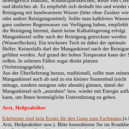
unweigerlich Hautfett, Schmutzpartikelchen, Reste von Cre
und ähnliches ab. Es empfiehlt sich deshalb hin und wieder 
Reinigung mit handwarmem Wasser (bitte ohne Zusätze wie
oder andere Reinigungsmittel). Sollte man kalkfreies Wasser
ganz sauberes Regenwasser zur Verfügung haben, empfiehlt
die Reinigung hiermit, damit keine Kalkablagerung erfolgt.
Mangankiesel sollte nach der Reinigung getrocknet werden
(Wasserflecken). Ein trockenes Tuch ist dabei der optimale
Helfer. Keinesfalls darf der Mangankiesel nach der Reinigu
geföhnt werden. Auf grund der hohen Temperatur kann der 
reißen. In seltenen Fällen sogar direkt platzen
(Verletzungsgefahr).
Aus der Überlieferung heraus, traditionell, sollte man seinen
Mangankiesel auch ab und zu ein kleines Sonnenbad (nicht
mittags, sondern morgens oder abends) gönnen, damit der
Mangankiesel sich „ausruhen“ bzw. wieder mit Energie auf
kann, um Ihnen bestmögliche Unterstützung zu geben.
Arzt, Heilpraktiker
Edelsteine sind kein Ersatz für den Gang zum Fachmann
(z.
Arzt, Heilpraktiker usw.). Bitte konsultieren Sie im Krankhei