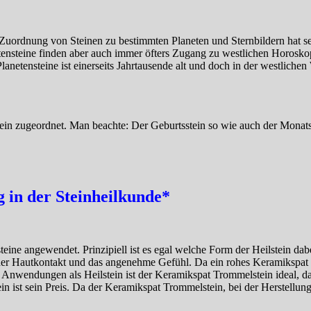
 Zuordnung von Steinen zu bestimmten Planeten und Sternbildern hat 
tensteine finden aber auch immer öfters Zugang zu westlichen Horoskop
netensteine ist einerseits Jahrtausende alt und doch in der westlichen
n zugeordnet. Man beachte: Der Geburtsstein so wie auch der Monatsste
in der Steinheilkunde*
eine angewendet. Prinzipiell ist es egal welche Form der Heilstein dabe
er Hautkontakt und das angenehme Gefühl. Da ein rohes Keramikspat Mi
 Anwendungen als Heilstein ist der Keramikspat Trommelstein ideal, d
n ist sein Preis. Da der Keramikspat Trommelstein, bei der Herstellung,