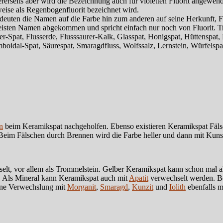
ndererseits aber wird die Bezeichnung auch für violetten Fluorit angewen
lweise als Regenbogenfluorit bezeichnet wird.
 deuten die Namen auf die Farbe hin zum anderen auf seine Herkunft,
meisten Namen abgekommen und spricht einfach nur noch von Fluorit.
-Spat, Flusserde, Flusssaurer-Kalk, Glasspat, Honigspat, Hüttenspat, 
idal-Spat, Säurespat, Smaragdfluss, Wolfssalz, Lernstein, Würfelspa
n
beim Keramikspat nachgeholfen. Ebenso existieren Keramikspat Fälsc
 Beim Fälschen durch Brennen wird die Farbe heller und dann mit Kunsth
elt, vor allem als Trommelstein. Gelber Keramikspat kann schon mal a
. Als Mineral kann Keramikspat auch mit
Apatit
verwechselt werden. Be
 eine Verwechslung mit
Morganit
,
Smaragd
,
Kunzit
und
Iolith
ebenfalls 