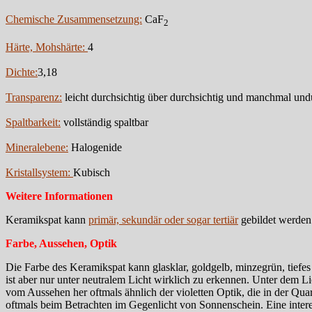
Chemische Zusammensetzung:
CaF
2
Härte, Mohshärte:
4
Dichte:
3,18
Transparenz:
leicht durchsichtig über durchsichtig und manchmal und
Spaltbarkeit:
vollständig spaltbar
Mineralebene:
Halogenide
Kristallsystem:
Kubisch
Weitere Informationen
Keramikspat kann
primär, sekundär oder sogar tertiär
gebildet werden
Farbe, Aussehen, Optik
Die Farbe des Keramikspat kann glasklar, goldgelb, minzegrün, tiefes
ist aber nur unter neutralem Licht wirklich zu erkennen. Unter dem L
vom Aussehen her oftmals ähnlich der violetten Optik, die in der Qua
oftmals beim Betrachten im Gegenlicht von Sonnenschein. Eine intere