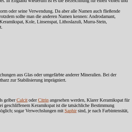
det. In England wiederum ist es die Bezeichnung für einen violett und
 Form oder seine Verwendung. Da aber alle Namen auch fließende
 Trotzdem sollte man die anderen Namen kennen: Androdamant,
Keramikspat, Kole, Linsenspat, Lithoslazuli, Murra-Stein,
t.
hungen aus Glas oder umgefärbte anderer Mineralien. Bei der
arz zur Stabilisierung imprägniert.
ls gelber
Calcit
oder
Citrin
angesehen werden, Klarer Keramikspat für
i geschliffenem Keramikspat ist die tatsächliche Bestimmung
möglich; sogar Verwechslungen mit
Saphir
sind, je nach Farbintensität,