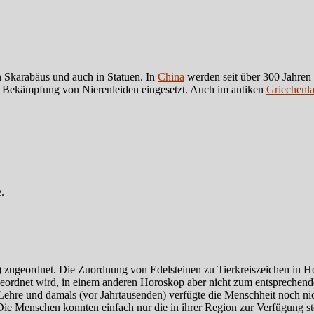
 Skarabäus und auch in Statuen. In
China
werden seit über 300 Jahren 
r Bekämpfung von Nierenleiden eingesetzt. Auch im antiken
Griechenl
.
) zugeordnet. Die Zuordnung von Edelsteinen zu Tierkreiszeichen in 
ordnet wird, in einem anderen Horoskop aber nicht zum entsprechende
e Lehre und damals (vor Jahrtausenden) verfügte die Menschheit noch n
 Die Menschen konnten einfach nur die in ihrer Region zur Verfügung s