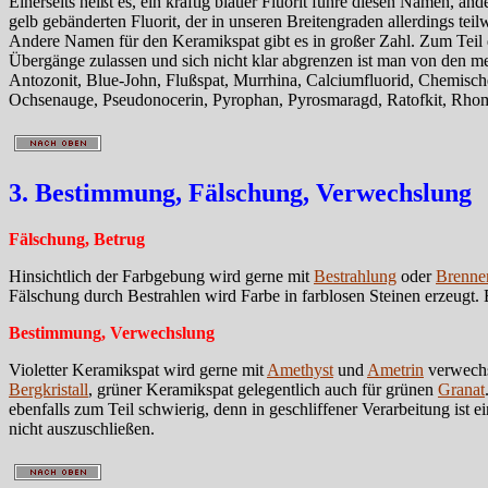
Einerseits heißt es, ein kräftig blauer Fluorit führe diesen Namen, a
gelb gebänderten Fluorit, der in unseren Breitengraden allerdings tei
Andere Namen für den Keramikspat gibt es in großer Zahl. Zum Teil
Übergänge zulassen und sich nicht klar abgrenzen ist man von den 
Antozonit, Blue-John, Flußspat, Murrhina, Calciumfluorid, Chemischer
Ochsenauge, Pseudonocerin, Pyrophan, Pyrosmaragd, Ratofkit, Rhombo
3. Bestimmung, Fälschung, Verwechslung
Fälschung, Betrug
Hinsichtlich der Farbgebung wird gerne mit
Bestrahlung
oder
Brenne
Fälschung durch Bestrahlen wird Farbe in farblosen Steinen erzeugt.
Bestimmung, Verwechslung
Violetter Keramikspat wird gerne mit
Amethyst
und
Ametrin
verwechs
Bergkristall
, grüner Keramikspat gelegentlich auch für grünen
Granat
ebenfalls zum Teil schwierig, denn in geschliffener Verarbeitung ist
nicht auszuschließen.