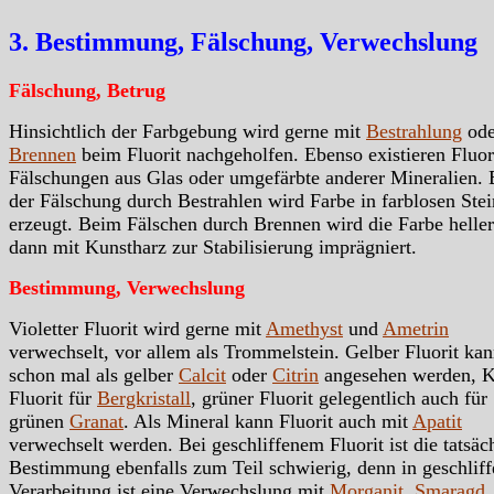
3. Bestimmung, Fälschung, Verwechslung
Fälschung, Betrug
Hinsichtlich der Farbgebung wird gerne mit
Bestrahlung
ode
Brennen
beim Fluorit nachgeholfen. Ebenso existieren Fluor
Fälschungen aus Glas oder umgefärbte anderer Mineralien. 
der Fälschung durch Bestrahlen wird Farbe in farblosen Ste
erzeugt. Beim Fälschen durch Brennen wird die Farbe helle
dann mit Kunstharz zur Stabilisierung imprägniert.
Bestimmung, Verwechslung
Violetter Fluorit wird gerne mit
Amethyst
und
Ametrin
verwechselt, vor allem als Trommelstein. Gelber Fluorit ka
schon mal als gelber
Calcit
oder
Citrin
angesehen werden, K
Fluorit für
Bergkristall
, grüner Fluorit gelegentlich auch für
grünen
Granat
. Als Mineral kann Fluorit auch mit
Apatit
verwechselt werden. Bei geschliffenem Fluorit ist die tatsäc
Bestimmung ebenfalls zum Teil schwierig, denn in geschliff
Verarbeitung ist eine Verwechslung mit
Morganit
,
Smaragd
,