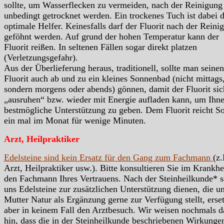
sollte, um Wasserflecken zu vermeiden, nach der Reinigung
unbedingt getrocknet werden. Ein trockenes Tuch ist dabei 
optimale Helfer. Keinesfalls darf der Fluorit nach der Reini
geföhnt werden. Auf grund der hohen Temperatur kann der
Fluorit reißen. In seltenen Fällen sogar direkt platzen
(Verletzungsgefahr).
Aus der Überlieferung heraus, traditionell, sollte man seinen
Fluorit auch ab und zu ein kleines Sonnenbad (nicht mittags
sondern morgens oder abends) gönnen, damit der Fluorit sic
„ausruhen“ bzw. wieder mit Energie aufladen kann, um Ihn
bestmögliche Unterstützung zu geben. Dem Fluorit reicht S
ein mal im Monat für wenige Minuten.
Arzt, Heilpraktiker
Edelsteine sind kein Ersatz für den Gang zum Fachmann
(z.
Arzt, Heilpraktiker usw.). Bitte konsultieren Sie im Krankhei
den Fachmann Ihres Vertrauens. Nach der Steinheilkunde* s
uns Edelsteine zur zusätzlichen Unterstützung dienen, die u
Mutter Natur als Ergänzung gerne zur Verfügung stellt, erse
aber in keinem Fall den Arztbesuch. Wir weisen nochmals d
hin, dass die in der Steinheilkunde beschriebenen Wirkunge