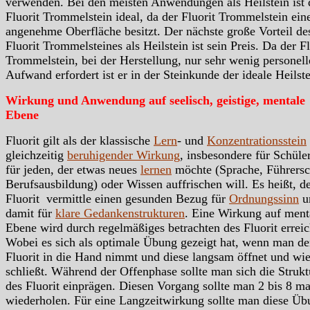
verwenden. Bei den meisten Anwendungen als Heilstein ist 
Fluorit Trommelstein ideal, da der Fluorit Trommelstein ein
angenehme Oberfläche besitzt. Der nächste große Vorteil de
Fluorit Trommelsteines als Heilstein ist sein Preis. Da der Fl
Trommelstein, bei der Herstellung, nur sehr wenig personel
Aufwand erfordert ist er in der Steinkunde der ideale Heilste
Wirkung und Anwendung auf seelisch, geistige, mentale
Ebene
Fluorit gilt als der klassische
Lern
- und
Konzentrationsstein
gleichzeitig
beruhigender Wirkung
, insbesondere für Schüle
für jeden, der etwas neues
lernen
möchte (Sprache, Führersc
Berufsausbildung) oder Wissen auffrischen will. Es heißt, d
Fluorit vermittle einen gesunden Bezug für
Ordnungssinn
u
damit für
klare Gedankenstrukturen
. Eine Wirkung auf ment
Ebene wird durch regelmäßiges betrachten des Fluorit erreic
Wobei es sich als optimale Übung gezeigt hat, wenn man d
Fluorit in die Hand nimmt und diese langsam öffnet und wi
schließt. Während der Offenphase sollte man sich die Strukt
des Fluorit einprägen. Diesen Vorgang sollte man 2 bis 8 ma
wiederholen. Für eine Langzeitwirkung sollte man diese Üb