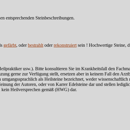
en entsprechenden Steinbeschreibungen.
ls
gefärbt
, oder
bestrahlt
oder
rekonstruiert
sein ! Hochwertige Steine, d
Heilpraktiker usw.). Bitte konsultieren Sie im Krankheitsfall den Fach
zung gerne zur Verfügung stellt, ersetzen aber in keinem Fall den Arzt
 umgangssprachlich als Heilsteine bezeichnet, weder wissenschaftlich
ng der Autoren, oder von Karrer Edelsteine dar und stellen lediglich 
 kein Heilversprechen gemäß (HWG) dar.