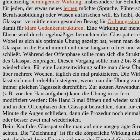
gleichzeitig
beruhigender Wirkung
, insbesondere für Schüle
für jeden, der etwas neues
lernen
möchte (Sprache, Führersc
Berufsausbildung) oder Wissen auffrischen will. Es heißt, d
Glasspat vermittle einen gesunden Bezug für
Ordnungssinn
damit für
klare Gedankenstrukturen
. Eine Wirkung auf ment
Ebene wird durch regelmäßiges betrachten des Glasspat erre
Wobei es sich als optimale Übung gezeigt hat, wenn man d
Glasspat in die Hand nimmt und diese langsam öffnet und w
schließt. Während der Offenphase sollte man sich die Strukt
des Glasspat einprägen. Diesen Vorgang sollte man 2 bis 8 
wiederholen. Für eine Langzeitwirkung sollte man diese Üb
über mehrere Wochen, täglich ein mal praktizieren. Die Wi
lässt sich noch erheblich steigern, wenn man die Übung zu e
immer gleichen Tageszeit durchführt. Zur akuten Anwendu
(z.B. vor den Hausaufgaben) kann die Übung in so fern
modifiziert werden: Die Hand 3 mal öffnen und wieder schl
und in den Offenphasen den Glasspat betrachten, dann für e
Minute die Augen schließen, dann die Prozedur noch einmal
oder besser zwei mal wiederholen.
Beim Kauf des Glasspat sollte man auf eine ausgeprägte Str
achten. Die "Zeichnung" ist für die körperliche Wirkung nic
entscheidend, beim Einsatz auf mentaler Ebene dafür aber 