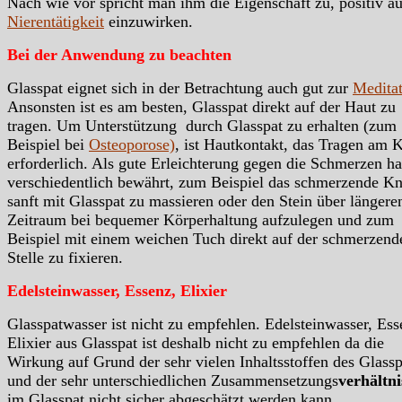
Nach wie vor spricht man ihm die Eigenschaft zu, positiv au
Nierentätigkeit
einzuwirken.
Bei der Anwendung zu beachten
Glasspat eignet sich in der Betrachtung auch gut zur
Medita
Ansonsten ist es am besten, Glasspat direkt auf der Haut zu
tragen. Um Unterstützung durch Glasspat zu erhalten (zum
Beispiel bei
Osteoporose)
, ist Hautkontakt, das Tragen am 
erforderlich. Als gute Erleichterung gegen die Schmerzen ha
verschiedentlich bewährt, zum Beispiel das schmerzende Kn
sanft mit Glasspat zu massieren oder den Stein über längere
Zeitraum bei bequemer Körperhaltung aufzulegen und zum
Beispiel mit einem weichen Tuch direkt auf der schmerzend
Stelle zu fixieren.
Edelsteinwasser, Essenz, Elixier
Glasspatwasser ist nicht zu empfehlen. Edelsteinwasser, Ess
Elixier aus Glasspat ist deshalb nicht zu empfehlen da die
Wirkung auf Grund der sehr vielen Inhaltsstoffen des Glassp
und der sehr unterschiedlichen Zusammensetzungs
verhältni
im Glasspat nicht sicher abgeschätzt werden kann.