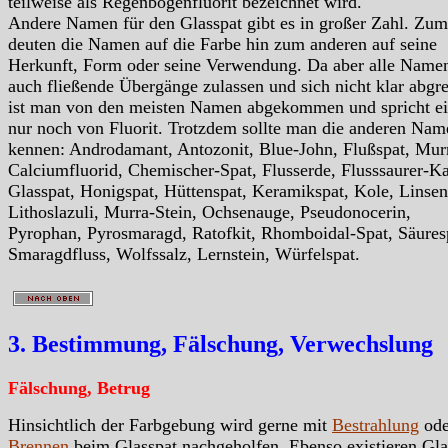
teilweise als Regenbogenfluorit bezeichnet wird.
Andere Namen für den Glasspat gibt es in großer Zahl. Zum
deuten die Namen auf die Farbe hin zum anderen auf seine
Herkunft, Form oder seine Verwendung. Da aber alle Name
auch fließende Übergänge zulassen und sich nicht klar abgr
ist man von den meisten Namen abgekommen und spricht ei
nur noch von Fluorit. Trotzdem sollte man die anderen Nam
kennen: Androdamant, Antozonit, Blue-John, Flußspat, Mur
Calciumfluorid, Chemischer-Spat, Flusserde, Flusssaurer-Ka
Glasspat, Honigspat, Hüttenspat, Keramikspat, Kole, Linsen
Lithoslazuli, Murra-Stein, Ochsenauge, Pseudonocerin,
Pyrophan, Pyrosmaragd, Ratofkit, Rhomboidal-Spat, Säures
Smaragdfluss, Wolfssalz, Lernstein, Würfelspat.
3. Bestimmung, Fälschung, Verwechslung
Fälschung, Betrug
Hinsichtlich der Farbgebung wird gerne mit
Bestrahlung
ode
Brennen
beim Glasspat nachgeholfen. Ebenso existieren Gla