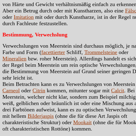
von Härte und Gewicht verhältnismäßig einfach zu erkennen
Aber ein Betrug durch oder mit Kunstharzen, also eine
Fäls
oder
Imitation
mit oder durch Kunstharze, ist in der Regel n
durch Fachleute festzustellen.
Bestimmung, Verwechslung
Verwechslungen von Meerstein sind durchaus möglich, je n
Farbe und Form (
facettierter
Schliff,
Trommelsteine
oder
Mineralien
bzw. roher Meerstein). Allerdings handelt es sich
der Regel beim Meerstein um rein optische Verwechslungen
die Bestimmung von Meerstein auf Grund seiner geringen D
sehr leicht ist.
Beim Betrachten kann es zu Verwechslungen von Meerstein
Carneol
oder
Citrin
kommen, mitunter sogar mit
Calcit
. Bei
Meerstein, welcher nicht klar, sondern zum Beispiel milchig
weiß, gelblichen oder bräunlich ist oder eine Mischung aus 
drei Farbtönen aufweist, kann es zu optischen Verwechslun
mit hellem
Bilderjaspis
(ohne die für diese Art Jaspis oft
charakteristische Struktur) oder
Mookait
(ohne die für Mook
oft charakteristischen Rottöne) kommen.