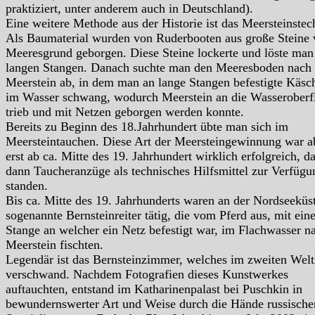
praktiziert, unter anderem auch in Deutschland).
Eine weitere Methode aus der Historie ist das Meersteinstec
Als Baumaterial wurden von Ruderbooten aus große Steine
Meeresgrund geborgen. Diese Steine lockerte und löste man
langen Stangen. Danach suchte man den Meeresboden nach
Meerstein ab, in dem man an lange Stangen befestigte Käsc
im Wasser schwang, wodurch Meerstein an die Wasseroberf
trieb und mit Netzen geborgen werden konnte.
Bereits zu Beginn des 18.Jahrhundert übte man sich im
Meersteintauchen. Diese Art der Meersteingewinnung war a
erst ab ca. Mitte des 19. Jahrhundert wirklich erfolgreich, da
dann Taucheranzüge als technisches Hilfsmittel zur Verfügu
standen.
Bis ca. Mitte des 19. Jahrhunderts waren an der Nordseeküs
sogenannte Bernsteinreiter tätig, die vom Pferd aus, mit eine
Stange an welcher ein Netz befestigt war, im Flachwasser n
Meerstein fischten.
Legendär ist das Bernsteinzimmer, welches im zweiten Welt
verschwand. Nachdem Fotografien dieses Kunstwerkes
auftauchten, entstand im Katharinenpalast bei Puschkin in
bewundernswerter Art und Weise durch die Hände russische