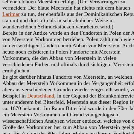
seltenen blauen Meerstein erfolgt. (Um Verwirrungen zu
vermeiden: Der blaue Meerstein hat nichts mit dem blauen
Larimar
zu tun, der ebenfalls aus der Dominikanischen Rep
stammt und dort oftmals in sehr ähnlicher Weise in
wunderschönen Schmuckstücken verarbeitet wird.)
Bereits in der Antike wurde an den Fundorten in Polen der
von Meerstein Vorkommen betrieben. Polen zählt nach wie 
zu den wichtigen Ländern beim Abbau von Meerstein. Auch
heute noch existieren in Polen Fundorte mit Meerstein
Vorkommen, die den Abbau von Meerstein in vielen
verschiedenen Farben und oftmals durchsichtigem Meerstei
ermöglichen.
Es gibt darüber hinaus Fundorte von Meerstein, an welchen 
Abbau der Meerstein Vorkommen in der Vergangenheit erfol
aber aus verschiedenen Gründen wieder eingestellt wurde, 
Beispiel in
Deutschland
, in der Gegend der Braunkohlerevie
unter anderem bei Bitterfeld. Meerstein aus dieser Region ist
ca. 1670 bekannt. Im Raum Bitterfeld wurde in den 70er Ja
ein Meerstein Vorkommen auf Grund von geologisch
wissenschaftlichen Analysen wieder entdeckt, welches von 
Größe des Vorkommen her zum Abbau von Meerstein geeig
war. Bis Anfang der 90er Jahre erfolgte an diesem Fundort 