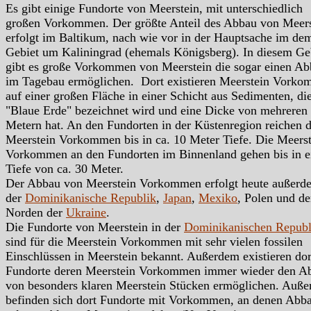
Es gibt einige Fundorte von Meerstein, mit unterschiedlich
großen Vorkommen. Der größte Anteil des Abbau von Meers
erfolgt im Baltikum, nach wie vor in der Hauptsache im de
Gebiet um Kaliningrad (ehemals Königsberg). In diesem Ge
gibt es große Vorkommen von Meerstein die sogar einen A
im Tagebau ermöglichen. Dort existieren Meerstein Vork
auf einer großen Fläche in einer Schicht aus Sedimenten, die
"Blaue Erde" bezeichnet wird und eine Dicke von mehreren
Metern hat. An den Fundorten in der Küstenregion reichen d
Meerstein Vorkommen bis in ca. 10 Meter Tiefe. Die Meerst
Vorkommen an den Fundorten im Binnenland gehen bis in e
Tiefe von ca. 30 Meter.
Der Abbau von Meerstein Vorkommen erfolgt heute außerd
der
Dominikanische Republik
,
Japan
,
Mexiko
, Polen und d
Norden der
Ukraine
.
Die Fundorte von Meerstein in der
Dominikanischen Republ
sind für die Meerstein Vorkommen mit sehr vielen fossilen
Einschlüssen in Meerstein bekannt. Außerdem existieren dor
Fundorte deren Meerstein Vorkommen immer wieder den A
von besonders klaren Meerstein Stücken ermöglichen. Auß
befinden sich dort Fundorte mit Vorkommen, an denen Abb