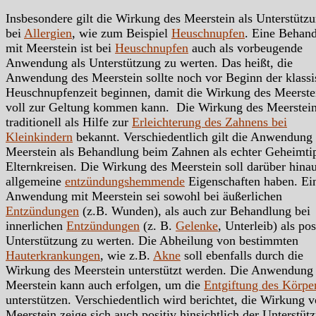
Insbesondere gilt die Wirkung des Meerstein als Unterstütz
bei
Allergien
, wie zum Beispiel
Heuschnupfen
. Eine Behan
mit Meerstein ist bei
Heuschnupfen
auch als vorbeugende
Anwendung als Unterstützung zu werten. Das heißt, die
Anwendung des Meerstein sollte noch vor Beginn der klass
Heuschnupfenzeit beginnen, damit die Wirkung des Meerste
voll zur Geltung kommen kann. Die Wirkung des Meerstein
traditionell als Hilfe zur
Erleichterung des Zahnens bei
Kleinkindern
bekannt. Verschiedentlich gilt die Anwendung
Meerstein als Behandlung beim Zahnen als echter Geheimti
Elternkreisen. Die Wirkung des Meerstein soll darüber hina
allgemeine
entzündungshemmende
Eigenschaften haben. Ei
Anwendung mit Meerstein sei sowohl bei äußerlichen
Entzündungen
(z.B. Wunden), als auch zur Behandlung bei
innerlichen
Entzündungen
(z. B.
Gelenke
, Unterleib) als pos
Unterstützung zu werten. Die Abheilung von bestimmten
Hauterkrankungen
, wie z.B.
Akne
soll ebenfalls durch die
Wirkung des Meerstein unterstützt werden. Die Anwendung
Meerstein kann auch erfolgen, um die
Entgiftung des Körpe
unterstützen. Verschiedentlich wird berichtet, die Wirkung 
Meerstein zeige sich auch positiv hinsichtlich der Unterstüt