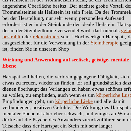
angenehme Oberfläche besitzt. Der nächste große Vorteil de
Trommelsteines als Heilstein ist sein Preis. Da der Trommels
bei der Herstellung, nur sehr wenig personellen Aufwand
erfordert ist er in der Steinkunde der ideale Heilstein. Harts
der in der Steinheilkunde verwendet wird, darf niemals
gefä
bestrahlt
oder
rekonstruiert
sein ! Hochwertigen Hartspat , d
ausgezeichnet für die Verwendung in der
Steintherapie
geeig
ist, finden Sie in unserem Shop
Wirkung und Anwendung auf seelisch, geistige, mentale
Ebene
Hartspat soll helfen, die verloren gegangene Fähigkeit, sich
etwas zu freuen, wieder zu finden. Er soll grundsätzlich daz
dienen überhaupt das Verlangen zu haben etwas schönes erf
zu wollen, zu empfinden, auch wenn es um
körperliche Lust
Empfindungen geht, um
körperliche Liebe
und alle damit
verbundenen, positiven Gefühle. Die Wirkung des Hartspat 
mentaler Ebene ist aber eher schwach, und einiges an Wirk
dürfte auf die Psyche des Anwenders zurückzuführen sein u
Tatsache dass der Hartspat ein Stein mit sehr langer