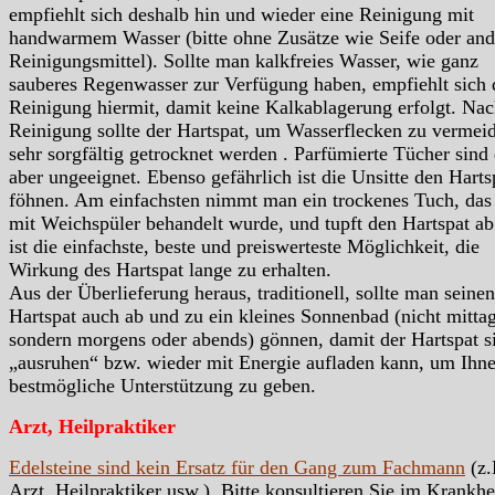
empfiehlt sich deshalb hin und wieder eine Reinigung mit
handwarmem Wasser (bitte ohne Zusätze wie Seife oder and
Reinigungsmittel). Sollte man kalkfreies Wasser, wie ganz
sauberes Regenwasser zur Verfügung haben, empfiehlt sich 
Reinigung hiermit, damit keine Kalkablagerung erfolgt. Nac
Reinigung sollte der Hartspat, um Wasserflecken zu vermei
sehr sorgfältig getrocknet werden . Parfümierte Tücher sind
aber ungeeignet. Ebenso gefährlich ist die Unsitte den Harts
föhnen. Am einfachsten nimmt man ein trockenes Tuch, das 
mit Weichspüler behandelt wurde, und tupft den Hartspat ab
ist die einfachste, beste und preiswerteste Möglichkeit, die
Wirkung des Hartspat lange zu erhalten.
Aus der Überlieferung heraus, traditionell, sollte man seinen
Hartspat auch ab und zu ein kleines Sonnenbad (nicht mittag
sondern morgens oder abends) gönnen, damit der Hartspat s
„ausruhen“ bzw. wieder mit Energie aufladen kann, um Ihn
bestmögliche Unterstützung zu geben.
Arzt, Heilpraktiker
Edelsteine sind kein Ersatz für den Gang zum Fachmann
(z.
Arzt, Heilpraktiker usw.). Bitte konsultieren Sie im Krankhei