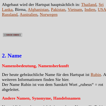
Abgebaut wird der Hartspat hauptsächlich in:
Thailand
,
Sri
Lanka
, Birma,
Afghanistan
,
Pakistan
,
Vietnam
,
Indien
,
US
Russland
,
Australien
,
Norwegen
2. Name
Namensbedeutung, Namensherkunft
Der heute gebräuchliche Name für den Hartspat ist
Rubin
. A
weiteren Informationen finden Sie hier.
Der Name Rubin ist von dem Sanskrit Wort „rubeus“ = rot
abgeleitet.
Andere Namen, Synonyme, Handelsnamen