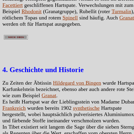
Facettiert
geschliffenen Hartspate. Verwechslungen mit zum
Beispiel
Rhodonit
(Granatgruppe), Rubellit (roter
Turmalin
)
rötlichem Topas und rotem
Spinell
sind häufig. Auch
Granat
werden oft für Hartspat ausgegeben.
4. Geschichte und Historie
Zu Zeiten der Äbtissin
Hildegard von Bingen
wurde Hartspat
Karfunkelstein bezeichnet, ebenso aber auch andere rote Ste
wie zum Beispiel
Granat
.
Es heißt Hartspat war der Lieblingsstein von Madame Dubar
Frankreich
wurden bereits 1902
synthetische
Hartspate
hergestellt, wobei hauptsächlich pulverisiertes Aluminiumox
und färbende Stoffe ineinander verschmolzen wurden.
In Tibet existiert seit langem die Sage über die sieben Sterng
als Regenten über die Wert, erschaffen vom obersten Herrn.