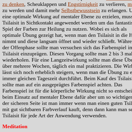
zu denken
, Scheuklappen und
Engstirnigkeit
zu verlieren,
m
zu werden und damit mehr
Selbstbewusstsein
zu erlangen.
eine optimale Wirkung auf mentaler Ebene zu erzielen, mus
Tsilaisit in Sichtkontakt angewendet werden um das fantasti
Spiel der Farben zur Heilung zu nutzen. Wobei es sich als
optimale Übung gezeigt hat, wenn man den Tsilaisit in die 
nimmt und diese langsam öffnet und wieder schließt. Währ
der Offenphase sollte man versuchen sich das Farbenspiel i
Tsilaisit einzuprägen. Diesen Vorgang sollte man 2 bis 3 ma
wiederholen. Für eine Langzeitwirkung sollte man diese Üb
über mehrere Wochen, täglich ein mal praktizieren. Die Wi
lässt sich noch erheblich steigern, wenn man die Übung zu e
immer gleichen Tageszeit durchführt. Beim Kauf des Tsilais
sollte man auf ein ausgeprägtes Farbenspiel achten. Das
Farbenspiel ist für die körperliche Wirkung nicht so entsche
beim Einsatz auf mentaler Ebene dafür aber um so wichtiger
der sicheren Seite ist man immer wenn man einen guten Tsila
mit gut sichtbaren Farbverlauf kauft, denn dann kann man s
Tsilaisit für jede Art der Anwendung verwenden.
Meditation