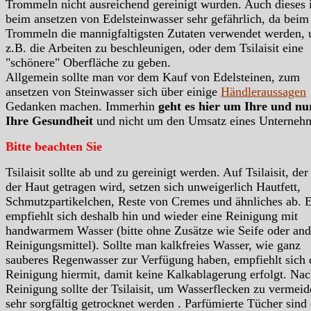
Trommeln nicht ausreichend gereinigt wurden. Auch dieses i
beim ansetzen von Edelsteinwasser sehr gefährlich, da beim
Trommeln die mannigfaltigsten Zutaten verwendet werden,
z.B. die Arbeiten zu beschleunigen, oder dem Tsilaisit eine
"schönere" Oberfläche zu geben.
Allgemein sollte man vor dem Kauf von Edelsteinen, zum
ansetzen von Steinwasser sich über einige
Händleraussagen
Gedanken machen. Immerhin
geht es hier um Ihre und n
Ihre Gesundheit
und nicht um den Umsatz eines Unterneh
Bitte beachten Sie
Tsilaisit sollte ab und zu gereinigt werden. Auf Tsilaisit, der
der Haut getragen wird, setzen sich unweigerlich Hautfett,
Schmutzpartikelchen, Reste von Cremes und ähnliches ab. 
empfiehlt sich deshalb hin und wieder eine Reinigung mit
handwarmem Wasser (bitte ohne Zusätze wie Seife oder and
Reinigungsmittel). Sollte man kalkfreies Wasser, wie ganz
sauberes Regenwasser zur Verfügung haben, empfiehlt sich 
Reinigung hiermit, damit keine Kalkablagerung erfolgt. Nac
Reinigung sollte der Tsilaisit, um Wasserflecken zu vermeid
sehr sorgfältig getrocknet werden . Parfümierte Tücher sind