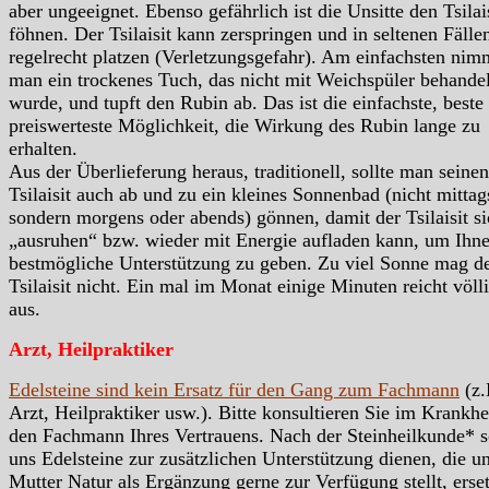
aber ungeeignet. Ebenso gefährlich ist die Unsitte den Tsilai
föhnen. Der Tsilaisit kann zerspringen und in seltenen Fälle
regelrecht platzen (Verletzungsgefahr). Am einfachsten nim
man ein trockenes Tuch, das nicht mit Weichspüler behandel
wurde, und tupft den Rubin ab. Das ist die einfachste, beste
preiswerteste Möglichkeit, die Wirkung des Rubin lange zu
erhalten.
Aus der Überlieferung heraus, traditionell, sollte man seinen
Tsilaisit auch ab und zu ein kleines Sonnenbad (nicht mittag
sondern morgens oder abends) gönnen, damit der Tsilaisit s
„ausruhen“ bzw. wieder mit Energie aufladen kann, um Ihn
bestmögliche Unterstützung zu geben. Zu viel Sonne mag d
Tsilaisit nicht. Ein mal im Monat einige Minuten reicht völl
aus.
Arzt, Heilpraktiker
Edelsteine sind kein Ersatz für den Gang zum Fachmann
(z.
Arzt, Heilpraktiker usw.). Bitte konsultieren Sie im Krankhei
den Fachmann Ihres Vertrauens. Nach der Steinheilkunde* s
uns Edelsteine zur zusätzlichen Unterstützung dienen, die u
Mutter Natur als Ergänzung gerne zur Verfügung stellt, erse