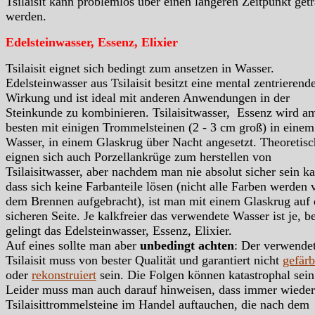
Tsilaisit kann problemlos über einen längeren Zeitpunkt get
werden.
Edelsteinwasser, Essenz, Elixier
Tsilaisit eignet sich bedingt zum ansetzen in Wasser.
Edelsteinwasser aus Tsilaisit besitzt eine mental zentrierend
Wirkung und ist ideal mit anderen Anwendungen in der
Steinkunde zu kombinieren. Tsilaisitwasser, Essenz wird a
besten mit einigen Trommelsteinen (2 - 3 cm groß) in einem
Wasser, in einem Glaskrug über Nacht angesetzt. Theoretisc
eignen sich auch Porzellankrüge zum herstellen von
Tsilaisitwasser, aber nachdem man nie absolut sicher sein k
dass sich keine Farbanteile lösen (nicht alle Farben werden 
dem Brennen aufgebracht), ist man mit einem Glaskrug auf 
sicheren Seite. Je kalkfreier das verwendete Wasser ist je, b
gelingt das Edelsteinwasser, Essenz, Elixier.
Auf eines sollte man aber
unbedingt achten
: Der verwende
Tsilaisit muss von bester Qualität und garantiert nicht
gefärb
oder
rekonstruiert
sein. Die Folgen können katastrophal sein
Leider muss man auch darauf hinweisen, dass immer wieder
Tsilaisittrommelsteine im Handel auftauchen, die nach dem