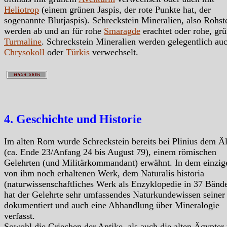
Heliotrop
(einem grünen Jaspis, der rote Punkte hat, der
sogenannte Blutjaspis). Schreckstein Mineralien, also Rohst
werden ab und an für rohe
Smaragde
erachtet oder rohe, gr
Turmaline
. Schreckstein Mineralien werden gelegentlich au
Chrysokoll
oder
Türkis
verwechselt.
4. Geschichte und Historie
Im alten Rom wurde Schreckstein bereits bei Plinius dem Äl
(ca. Ende 23/Anfang 24 bis August 79), einem römischen
Gelehrten (und Militärkommandant) erwähnt. In dem einzig
von ihm noch erhaltenen Werk, dem Naturalis historia
(naturwissenschaftliches Werk als Enzyklopedie in 37 Bänd
hat der Gelehrte sehr umfassendes Naturkundewissen seiner 
dokumentiert und auch eine Abhandlung über Mineralogie
verfasst.
Sowohl die Griechen der Antike, als auch die alten Ägypter