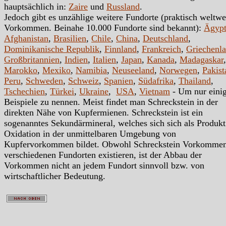
hauptsächlich in:
Zaire
und
Russland
.
Jedoch gibt es unzählige weitere Fundorte (praktisch weltwe
Vorkommen. Beinahe 10.000 Fundorte sind bekannt):
Ägyp
Afghanistan
,
Brasilien
,
Chile
,
China
,
Deutschland
,
Dominikanische Republik
,
Finnland
,
Frankreich
,
Griechenl
Großbritannien
,
Indien
,
Italien
,
Japan
,
Kanada
,
Madagaskar
,
Marokko
,
Mexiko
,
Namibia
,
Neuseeland
,
Norwegen
,
Pakist
Peru
,
Schweden
,
Schweiz
,
Spanien
,
Südafrika
,
Thailand
,
Tschechien
,
Türkei
,
Ukraine
,
USA
,
Vietnam
- Um nur eini
Beispiele zu nennen. Meist findet man Schreckstein in der
direkten Nähe von Kupfermienen. Schreckstein ist ein
sogenanntes Sekundärmineral, welches sich sich als Produkt
Oxidation in der unmittelbaren Umgebung von
Kupfervorkommen bildet. Obwohl Schreckstein Vorkomme
verschiedenen Fundorten existieren, ist der Abbau der
Vorkommen nicht an jedem Fundort sinnvoll bzw. von
wirtschaftlicher Bedeutung.