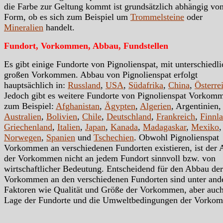
die Farbe zur Geltung kommt ist grundsätzlich abhängig von
Form, ob es sich zum Beispiel um
Trommelsteine
oder
Mineralien
handelt.
Fundort, Vorkommen, Abbau, Fundstellen
Es gibt einige Fundorte von Pignolienspat, mit unterschiedli
großen Vorkommen. Abbau von Pignolienspat erfolgt
hauptsächlich in:
Russland
,
USA
,
Südafrika
,
China
,
Österre
Jedoch gibt es weitere Fundorte von Pignolienspat Vorkom
zum Beispiel:
Afghanistan
,
Ägypten
,
Algerien
, Argentinien,
Australien
,
Bolivien
,
Chile
,
Deutschland
,
Frankreich
,
Finnl
Griechenland
,
Italien
,
Japan
,
Kanada
,
Madagaskar
,
Mexiko
,
Norwegen
,
Spanien
und
Tschechien
. Obwohl Pignolienspat
Vorkommen an verschiedenen Fundorten existieren, ist der
der Vorkommen nicht an jedem Fundort sinnvoll bzw. von
wirtschaftlicher Bedeutung. Entscheidend für den Abbau der
Vorkommen an den verschiedenen Fundorten sind unter an
Faktoren wie Qualität und Größe der Vorkommen, aber auc
Lage der Fundorte und die Umweltbedingungen der Vorko