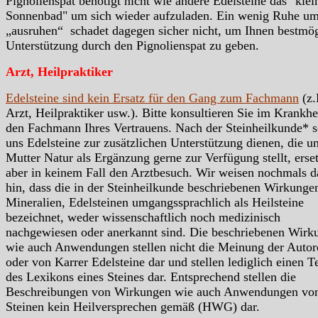
Pignolienspat benötigt nicht wie andere Edelsteine das "klei
Sonnenbad" um sich wieder aufzuladen. Ein wenig Ruhe um
„ausruhen“ schadet dagegen sicher nicht, um Ihnen bestmö
Unterstützung durch den Pignolienspat zu geben.
Arzt, Heilpraktiker
Edelsteine sind kein Ersatz für den Gang zum Fachmann
(z.
Arzt, Heilpraktiker usw.). Bitte konsultieren Sie im Krankhei
den Fachmann Ihres Vertrauens. Nach der Steinheilkunde* s
uns Edelsteine zur zusätzlichen Unterstützung dienen, die u
Mutter Natur als Ergänzung gerne zur Verfügung stellt, erse
aber in keinem Fall den Arztbesuch. Wir weisen nochmals d
hin, dass die in der Steinheilkunde beschriebenen Wirkunge
Mineralien, Edelsteinen umgangssprachlich als Heilsteine
bezeichnet, weder wissenschaftlich noch medizinisch
nachgewiesen oder anerkannt sind. Die beschriebenen Wirk
wie auch Anwendungen stellen nicht die Meinung der Autor
oder von Karrer Edelsteine dar und stellen lediglich einen Te
des Lexikons eines Steines dar. Entsprechend stellen die
Beschreibungen von Wirkungen wie auch Anwendungen vo
Steinen kein Heilversprechen gemäß (HWG) dar.