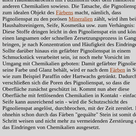
anderen Chemikalien sowieso. Die Tatsache, die Pignoliens
zum idealen Objekt des
Färbens
macht, nämlich, dass
Pignolienspat zu den porösen
Mineralien
zählt, wird ihm bei
Haushaltsreinigern, Seife, Kosmetika usw. zum Verhängnis:
Diese Stoffe dringen leicht in den Pignolienspat ein und kö
einen langsamen oder schnellen Zersetzungsprozess in Gang
bringen, je nach Konzentration und Häufigkeit des Eindring
Sollte darüber hinaus ein gefärbter Pignolienspat in einem
Schmuckstück verarbeitet sein, ist noch mehr Vorsicht im
Umgang mit Chemikalien geboten: Damit gefärbter Pignolie
seine Farbe und Glanz behält, wird er nach dem
Färben
in S
wie zum Beispiel Paraffin oder Hartwachs getränkt. Dadurc
verschließen sich die Poren des Pignolienspat, so dass die
Oberfläche zunächst geschützt ist. Kommt nun aber diese
Oberfläche mit fettlösenden Chemikalien in Kontakt - einfa
Seife kann ausreichend sein - wird die Schutzschicht des
Pignolienspat angelöst, durchbrochen, mit der Zeit zerstört.
ohnehin schon durch das Färben "gequälte" Stein ist somit d
Schritt weisen und nicht mehr zu vermeidenden Zerstörung 
das Eindringen von Chemikalien ausgesetzt.