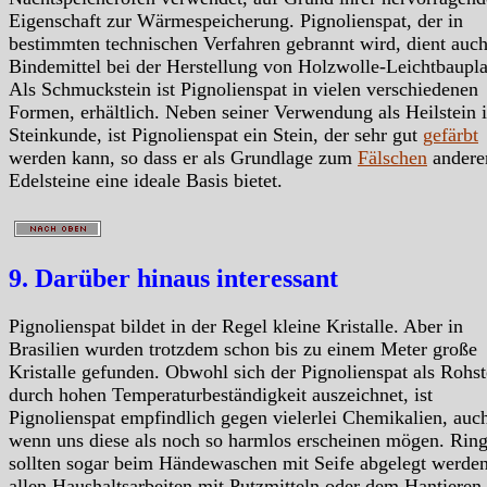
Eigenschaft zur Wärmespeicherung. Pignolienspat, der in
bestimmten technischen Verfahren gebrannt wird, dient auch
Bindemittel bei der Herstellung von Holzwolle-Leichtbaupla
Als Schmuckstein ist Pignolienspat in vielen verschiedenen
Formen, erhältlich. Neben seiner Verwendung als Heilstein i
Steinkunde, ist Pignolienspat ein Stein, der sehr gut
gefärbt
werden kann, so dass er als Grundlage zum
Fälschen
andere
Edelsteine eine ideale Basis bietet.
9. Darüber hinaus interessant
Pignolienspat bildet in der Regel kleine Kristalle. Aber in
Brasilien wurden trotzdem schon bis zu einem Meter große
Kristalle gefunden. Obwohl sich der Pignolienspat als Rohst
durch hohen Temperaturbeständigkeit auszeichnet, ist
Pignolienspat empfindlich gegen vielerlei Chemikalien, auc
wenn uns diese als noch so harmlos erscheinen mögen. Rin
sollten sogar beim Händewaschen mit Seife abgelegt werden
allen Haushaltsarbeiten mit Putzmitteln oder dem Hantieren