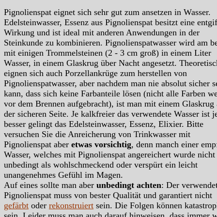
Pignolienspat eignet sich sehr gut zum ansetzen in Wasser.
Edelsteinwasser, Essenz aus Pignolienspat besitzt eine entgi
Wirkung und ist ideal mit anderen Anwendungen in der
Steinkunde zu kombinieren. Pignolienspatwasser wird am b
mit einigen Trommelsteinen (2 - 3 cm groß) in einem Liter
Wasser, in einem Glaskrug über Nacht angesetzt. Theoretisc
eignen sich auch Porzellankrüge zum herstellen von
Pignolienspatwasser, aber nachdem man nie absolut sicher s
kann, dass sich keine Farbanteile lösen (nicht alle Farben w
vor dem Brennen aufgebracht), ist man mit einem Glaskrug 
der sicheren Seite. Je kalkfreier das verwendete Wasser ist j
besser gelingt das Edelsteinwasser, Essenz, Elixier. Bitte
versuchen Sie die Anreicherung von Trinkwasser mit
Pignolienspat aber
etwas vorsichtig
, denn manch einer emp
Wasser, welches mit Pignolienspat angereichert wurde nicht
unbedingt als wohlschmeckend oder verspürt ein leicht
unangenehmes Gefühl im Magen.
Auf eines sollte man aber
unbedingt achten
: Der verwende
Pignolienspat muss von bester Qualität und garantiert nicht
gefärbt
oder
rekonstruiert
sein. Die Folgen können katastrop
sein. Leider muss man auch darauf hinweisen, dass immer 