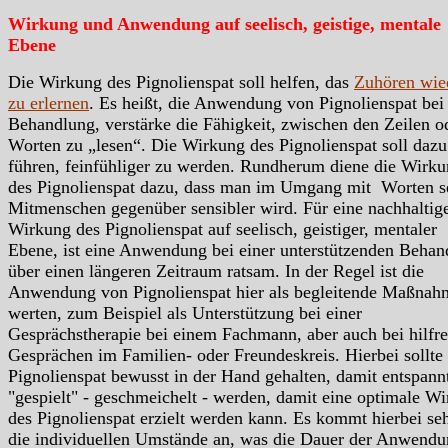
Wirkung und Anwendung auf seelisch, geistige, mentale
Ebene
Die Wirkung des Pignolienspat soll helfen, das
Zuhören wie
zu erlernen
. Es heißt, die Anwendung von Pignolienspat bei 
Behandlung, verstärke die Fähigkeit, zwischen den Zeilen o
Worten zu „lesen“. Die Wirkung des Pignolienspat soll dazu
führen, feinfühliger zu werden. Rundherum diene die Wirk
des Pignolienspat dazu, dass man im Umgang mit Worten s
Mitmenschen gegenüber sensibler wird. Für eine nachhaltig
Wirkung des Pignolienspat auf seelisch, geistiger, mentaler
Ebene, ist eine Anwendung bei einer unterstützenden Behan
über einen längeren Zeitraum ratsam. In der Regel ist die
Anwendung von Pignolienspat hier als begleitende Maßnah
werten, zum Beispiel als Unterstützung bei einer
Gesprächstherapie bei einem Fachmann, aber auch bei hilfr
Gesprächen im Familien- oder Freundeskreis. Hierbei sollte
Pignolienspat bewusst in der Hand gehalten, damit entspann
"gespielt" - geschmeichelt - werden, damit eine optimale W
des Pignolienspat erzielt werden kann. Es kommt hierbei seh
die individuellen Umstände an, was die Dauer der Anwend