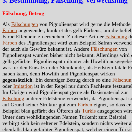
3. Bestimmung, Fälschung, Verwechslung
Fälschung, Betrug
Als
Fälschungen
von Pignolienspat wird gerne die Methode
Färben
angewendet, konkret des gelb Färbens, um die belieb
Farbe Elfenbein zu erreichen. Zu dieser Art der
Fälschung
d
Färben
des Pignolienspat wird zum Beispiel Safran verwend
der auch als Gewürz bekannt ist. Andere
Fälschungen
von
Pignolienspat wurden bisher nicht bekannt. Allerdings wird 
gelb gefärbter Pignolienspat mitunter als Howlith ausgegebe
was für den Einsatz in der Steinkunde, als Heilstein fatale F
haben kann, denn Howlith und Pignolienspat wirken
gegensätzlich
. Ein derartiger Betrug durch so eine
Fälschun
oder
Imitation
ist in der Regel nur durch Fachleute festzuste
Im Übrigen wird Pignolienspat gerne als Basismaterial zur
Fälschung
anderer Edelsteine verwendet, da Pignolienspat s
auf Grund seiner Struktur gut zum
Färben
eignet, so dass e
Beispiel blau gefärbt des Öfteren als
Türkis
ausgegeben wir
Unter dem wohlklingenden Namen Turkenit zum Beispiel
verbirgt sich kein seltener Edelstein, sondern nichts weiter a
ebenfalls blau gefärbter Pignolienspat, welcher einem Türki