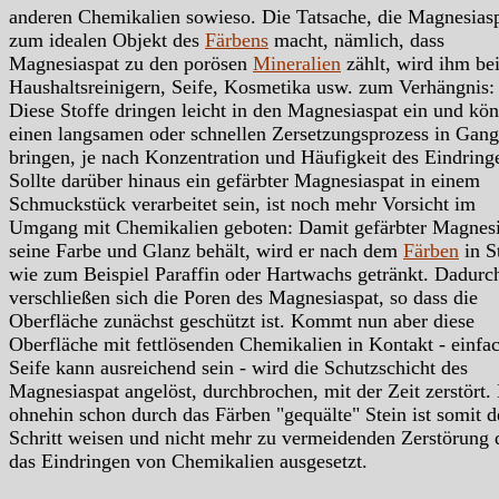
anderen Chemikalien sowieso. Die Tatsache, die Magnesias
zum idealen Objekt des
Färbens
macht, nämlich, dass
Magnesiaspat zu den porösen
Mineralien
zählt, wird ihm be
Haushaltsreinigern, Seife, Kosmetika usw. zum Verhängnis:
Diese Stoffe dringen leicht in den Magnesiaspat ein und kö
einen langsamen oder schnellen Zersetzungsprozess in Gang
bringen, je nach Konzentration und Häufigkeit des Eindring
Sollte darüber hinaus ein gefärbter Magnesiaspat in einem
Schmuckstück verarbeitet sein, ist noch mehr Vorsicht im
Umgang mit Chemikalien geboten: Damit gefärbter Magnesi
seine Farbe und Glanz behält, wird er nach dem
Färben
in S
wie zum Beispiel Paraffin oder Hartwachs getränkt. Dadurc
verschließen sich die Poren des Magnesiaspat, so dass die
Oberfläche zunächst geschützt ist. Kommt nun aber diese
Oberfläche mit fettlösenden Chemikalien in Kontakt - einfa
Seife kann ausreichend sein - wird die Schutzschicht des
Magnesiaspat angelöst, durchbrochen, mit der Zeit zerstört.
ohnehin schon durch das Färben "gequälte" Stein ist somit d
Schritt weisen und nicht mehr zu vermeidenden Zerstörung 
das Eindringen von Chemikalien ausgesetzt.