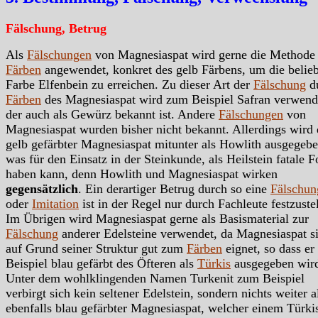
Fälschung, Betrug
Als
Fälschungen
von Magnesiaspat wird gerne die Methode
Färben
angewendet, konkret des gelb Färbens, um die belieb
Farbe Elfenbein zu erreichen. Zu dieser Art der
Fälschung
d
Färben
des Magnesiaspat wird zum Beispiel Safran verwend
der auch als Gewürz bekannt ist. Andere
Fälschungen
von
Magnesiaspat wurden bisher nicht bekannt. Allerdings wird 
gelb gefärbter Magnesiaspat mitunter als Howlith ausgegebe
was für den Einsatz in der Steinkunde, als Heilstein fatale F
haben kann, denn Howlith und Magnesiaspat wirken
gegensätzlich
. Ein derartiger Betrug durch so eine
Fälschun
oder
Imitation
ist in der Regel nur durch Fachleute festzuste
Im Übrigen wird Magnesiaspat gerne als Basismaterial zur
Fälschung
anderer Edelsteine verwendet, da Magnesiaspat s
auf Grund seiner Struktur gut zum
Färben
eignet, so dass e
Beispiel blau gefärbt des Öfteren als
Türkis
ausgegeben wir
Unter dem wohlklingenden Namen Turkenit zum Beispiel
verbirgt sich kein seltener Edelstein, sondern nichts weiter a
ebenfalls blau gefärbter Magnesiaspat, welcher einem Türki