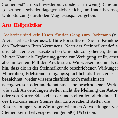
Sonnenbad" um sich wieder aufzuladen. Ein wenig Ruhe um
„ausruhen“ schadet dagegen sicher nicht, um Ihnen bestmö
Unterstützung durch den Magnesiaspat zu geben.
Arzt, Heilpraktiker
Edelsteine sind kein Ersatz für den Gang zum Fachmann
(z.
Arzt, Heilpraktiker usw.). Bitte konsultieren Sie im Krankhei
den Fachmann Ihres Vertrauens. Nach der Steinheilkunde* s
uns Edelsteine zur zusätzlichen Unterstützung dienen, die u
Mutter Natur als Ergänzung gerne zur Verfügung stellt, erse
aber in keinem Fall den Arztbesuch. Wir weisen nochmals d
hin, dass die in der Steinheilkunde beschriebenen Wirkunge
Mineralien, Edelsteinen umgangssprachlich als Heilsteine
bezeichnet, weder wissenschaftlich noch medizinisch
nachgewiesen oder anerkannt sind. Die beschriebenen Wirk
wie auch Anwendungen stellen nicht die Meinung der Autor
oder von Karrer Edelsteine dar und stellen lediglich einen Te
des Lexikons eines Steines dar. Entsprechend stellen die
Beschreibungen von Wirkungen wie auch Anwendungen vo
Steinen kein Heilversprechen gemäß (HWG) dar.