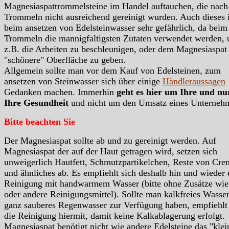
Magnesiaspattrommelsteine im Handel auftauchen, die nac
Trommeln nicht ausreichend gereinigt wurden. Auch dieses i
beim ansetzen von Edelsteinwasser sehr gefährlich, da beim
Trommeln die mannigfaltigsten Zutaten verwendet werden,
z.B. die Arbeiten zu beschleunigen, oder dem Magnesiaspat
"schönere" Oberfläche zu geben.
Allgemein sollte man vor dem Kauf von Edelsteinen, zum
ansetzen von Steinwasser sich über einige
Händleraussagen
Gedanken machen. Immerhin
geht es hier um Ihre und n
Ihre Gesundheit
und nicht um den Umsatz eines Unterneh
Bitte beachten Sie
Der Magnesiaspat sollte ab und zu gereinigt werden. Auf
Magnesiaspat der auf der Haut getragen wird, setzen sich
unweigerlich Hautfett, Schmutzpartikelchen, Reste von Cre
und ähnliches ab. Es empfiehlt sich deshalb hin und wieder 
Reinigung mit handwarmem Wasser (bitte ohne Zusätze wie
oder andere Reinigungsmittel). Sollte man kalkfreies Wasser
ganz sauberes Regenwasser zur Verfügung haben, empfiehlt
die Reinigung hiermit, damit keine Kalkablagerung erfolgt.
Magnesiaspat benötigt nicht wie andere Edelsteine das "klei