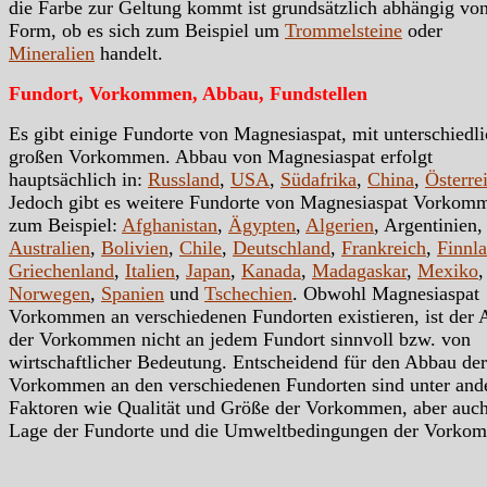
die Farbe zur Geltung kommt ist grundsätzlich abhängig von
Form, ob es sich zum Beispiel um
Trommelsteine
oder
Mineralien
handelt.
Fundort, Vorkommen, Abbau, Fundstellen
Es gibt einige Fundorte von Magnesiaspat, mit unterschiedl
großen Vorkommen. Abbau von Magnesiaspat erfolgt
hauptsächlich in:
Russland
,
USA
,
Südafrika
,
China
,
Österre
Jedoch gibt es weitere Fundorte von Magnesiaspat Vorkom
zum Beispiel:
Afghanistan
,
Ägypten
,
Algerien
, Argentinien,
Australien
,
Bolivien
,
Chile
,
Deutschland
,
Frankreich
,
Finnl
Griechenland
,
Italien
,
Japan
,
Kanada
,
Madagaskar
,
Mexiko
,
Norwegen
,
Spanien
und
Tschechien
. Obwohl Magnesiaspat
Vorkommen an verschiedenen Fundorten existieren, ist der
der Vorkommen nicht an jedem Fundort sinnvoll bzw. von
wirtschaftlicher Bedeutung. Entscheidend für den Abbau der
Vorkommen an den verschiedenen Fundorten sind unter an
Faktoren wie Qualität und Größe der Vorkommen, aber auc
Lage der Fundorte und die Umweltbedingungen der Vorko