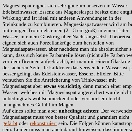
Magnesiaspat eignet sich sehr gut zum ansetzen in Wasser.
Edelsteinwasser, Essenz aus Magnesiaspat besitzt eine entgi
Wirkung und ist ideal mit anderen Anwendungen in der
Steinkunde zu kombinieren. Magnesiaspatwasser wird am b
mit einigen Trommelsteinen (2 - 3 cm groß) in einem Liter
Wasser, in einem Glaskrug über Nacht angesetzt. Theoretisc
eignen sich auch Porzellankrüge zum herstellen von
Magnesiaspatwasser, aber nachdem man nie absolut sicher s
kann, dass sich keine Farbanteile lösen (nicht alle Farben w
vor dem Brennen aufgebracht), ist man mit einem Glaskrug 
der sicheren Seite. Je kalkfreier das verwendete Wasser ist j
besser gelingt das Edelsteinwasser, Essenz, Elixier. Bitte
versuchen Sie die Anreicherung von Trinkwasser mit
Magnesiaspat aber
etwas vorsichtig
, denn manch einer emp
Wasser, welches mit Magnesiaspat angereichert wurde nicht
unbedingt als wohlschmeckend oder verspürt ein leicht
unangenehmes Gefühl im Magen.
Auf eines sollte man aber
unbedingt achten
: Der verwende
Magnesiaspat muss von bester Qualität und garantiert nicht
gefärbt
oder
rekonstruiert
sein. Die Folgen können katastrop
sein. Leider muss man auch darauf hinweisen, dass immer 