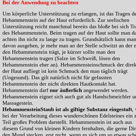
Bei der Anwendung zu beachten
Um körperliche Unterstützung zu erlangen, ist das Tragen d
Hebammenstein auf der Haut erforderlich. Zur seelischen
Unterstützung reicht manchmal bereits das bloße bei sich T
des Hebammenstein. Beim tragen auf der Haut sollte man d
achten ihn nicht zu lange zu tragen. Grundsätzlich kann ma
davon ausgehen, je mehr man an der Stelle schwitzt an der
den Hebammenstein trägt, je kürzer sollte man den
Hebammenstein tragen (Salze im Schweiß, lösen den
Hebammenstein eher an). Hebammensteinschmuck der direk
der Haut aufliegt ist kein Schmuck den man täglich trägt
(Ungesund). Das gilt natürlich nicht für gefassten
Hebammenstein der nicht direkten Hautkontakt hat.
Hebammenstein darf
nur äußerlich
angewendet werden.
Hebammenstein eignet sich auch gut als Handschmeichler u
Massagestein.
HebammensteinStaub ist als giftige Substanz eingestuft
,
bei der Verarbeitung dieses wunderschönen Edelsteines ein
Teil großes Problem darstellt. Hebammenstein ist auch aus
diesem Grund von kleinen Kindern fernhalten, die gerne Di
den Mund stecken, erst recht, wenn es sich um so etwas sch