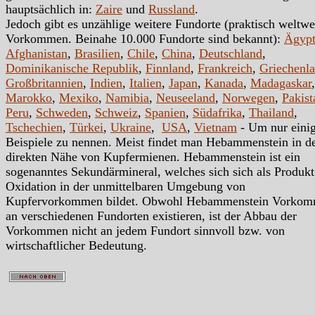
hauptsächlich in:
Zaire
und
Russland
.
Jedoch gibt es unzählige weitere Fundorte (praktisch weltwe
Vorkommen. Beinahe 10.000 Fundorte sind bekannt):
Ägyp
Afghanistan
,
Brasilien
,
Chile
,
China
,
Deutschland
,
Dominikanische Republik
,
Finnland
,
Frankreich
,
Griechenl
Großbritannien
,
Indien
,
Italien
,
Japan
,
Kanada
,
Madagaskar
,
Marokko
,
Mexiko
,
Namibia
,
Neuseeland
,
Norwegen
,
Pakist
Peru
,
Schweden
,
Schweiz
,
Spanien
,
Südafrika
,
Thailand
,
Tschechien
,
Türkei
,
Ukraine
,
USA
,
Vietnam
- Um nur eini
Beispiele zu nennen. Meist findet man Hebammenstein in d
direkten Nähe von Kupfermienen. Hebammenstein ist ein
sogenanntes Sekundärmineral, welches sich sich als Produkt
Oxidation in der unmittelbaren Umgebung von
Kupfervorkommen bildet. Obwohl Hebammenstein Vorko
an verschiedenen Fundorten existieren, ist der Abbau der
Vorkommen nicht an jedem Fundort sinnvoll bzw. von
wirtschaftlicher Bedeutung.