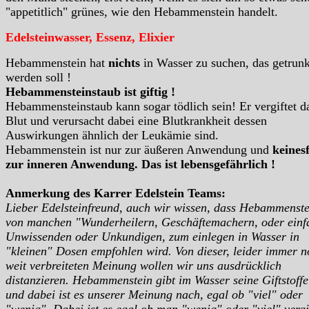
"appetitlich" grünes, wie den Hebammenstein handelt.
Edelsteinwasser, Essenz, Elixier
Hebammenstein hat
nichts
in Wasser zu suchen, das getrun
werden soll !
Hebammensteinstaub ist giftig !
Hebammensteinstaub kann sogar tödlich sein! Er vergiftet d
Blut und verursacht dabei eine Blutkrankheit dessen
Auswirkungen ähnlich der Leukämie sind.
Hebammenstein ist nur zur äußeren Anwendung und
keinesf
zur inneren Anwendung. Das ist lebensgefährlich !
Anmerkung des Karrer Edelstein Teams:
Lieber Edelsteinfreund, auch wir wissen, dass Hebammenste
von manchen "Wunderheilern, Geschäftemachern, oder einf
Unwissenden oder Unkundigen, zum einlegen in Wasser in
"kleinen" Dosen empfohlen wird. Von dieser, leider immer 
weit verbreiteten Meinung wollen wir uns ausdrücklich
distanzieren. Hebammenstein gibt im Wasser seine Giftstoffe
und dabei ist es unserer Meinung nach, egal ob "viel" oder
"wenig". Dabei ist es egal ob man "wenig" oder "viel" vergi