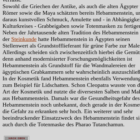
Sowohl die Griechen der Antike, als auch die alten Ägypter
Römer sowie die Maya schätzten bereits Hebammenstein, 
daraus kunstvollen Schmuck, Amulette und - in Abhängigkei
Kulturkreises - Grabbeigaben sowie Totenmasken zu fertige
Neben der Jahrtausende alten Tradition des Hebammenstein 
der
Steinkunde
hatte Hebammenstein in Ägypten seinen
Stellenwert als Grundstofflieferant für grüne Farbe zur Male
Allerdings scheiden sich zwischenzeitlich hierbei die Gemüt
denn anhand modernisierter Forschungsmöglichkeiten ist
Hebammenstein als Grundstoff für die Wandmalereien der
ägyptischen Grabkammern sehr wahrscheinlich auszuschließ
In der Kosmetik fand Hebammenstein ebenfalls Verwendung
zum Beispiel für Lidschatten. Schon Cleopatra wusste von d
Art der Kosmetik und nutzte die diversesten Salben und M
aus Hebammenstein. Damals war die Gesundheitsgefahr des
Hebammenstein noch unbekannt, doch gerade in der Kosmeti
die Gefahr zu erkranken sehr hoch. Ein weiterer und sehr
beeindruckender Einsatzzweck des Hebammenstein findet s
auch durch die Totenmaske des Pharao Tutanchamun.