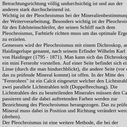
Betrachtungsrichtung völlig undurchsichtig ist und aus der
anderen stark durchscheinend ist.
Wichtig ist der Pleochroismus bei der Mineralienbestimmun
der Weiterverarbeitung. Besonders wichtig ist der Pleochro
für den Edelsteinschleifer, der seinen Schliff nach dem
Pleochroismus, Farbtiefe richten muss um das optimale Erg
zu erzielen.
Gemessen wird der Pleochroismus mit einem Dichroskop, a
Haidingerlupe genannt, nach seinem Erfinder Wilhelm Karl 
von Haidinger (1795 - 1871). Man kann sich das Dichrosko
ein mini Fernrohr vorstellen. Auf einer Seite befindet sich e
Linse (durch die man hindurchblickt), die andere Seite (vor 
das zu prüfende Mineral kommt) ist offen. In der Mitte des
"Fernrohres" ist ein Calcit eingesetzt welcher den Lichtstrahl
zwei parallele Lichtstrahlen teilt (Doppelbrechung). Die
Lichtstrahlen des zu beurteilenden Minerales müssen den Ca
passieren und die dabei auftretenden Farben werden zur
Bezeichnung des Pleochroismus herangezogen. Das zu prüf
Mineral muss dabei in Position und Richtung verändert wer
(drehen).
Der Pleochroismus ist eine weitere Methode, die bei der