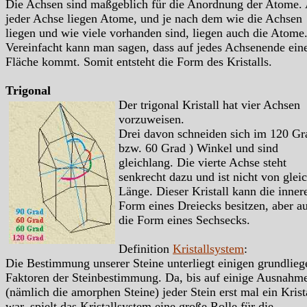
Die Achsen sind maßgeblich für die Anordnung der Atome.
jeder Achse liegen Atome, und je nach dem wie die Achsen
liegen und wie viele vorhanden sind, liegen auch die Atome
Vereinfacht kann man sagen, dass auf jedes Achsenende ein
Fläche kommt. Somit entsteht die Form des Kristalls.
Trigonal
Der trigonal Kristall hat vier Achsen
vorzuweisen.
Drei davon schneiden sich im 120 Gr
bzw. 60 Grad ) Winkel und sind
gleichlang. Die vierte Achse steht
senkrecht dazu und ist nicht von glei
Länge. Dieser Kristall kann die inner
Form eines Dreiecks besitzen, aber a
die Form eines Sechsecks.
Definition
Kristallsystem
:
Die Bestimmung unserer Steine unterliegt einigen grundlie
Faktoren der Steinbestimmung. Da, bis auf einige Ausnahm
(nämlich die amorphen Steine) jeder Stein erst mal ein Krist
war, spielt das Kristallsystem eine große Rolle für die