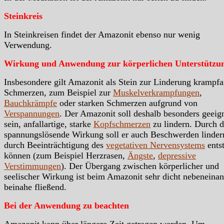
Steinkreis
In Steinkreisen findet der Amazonit ebenso nur wenig
Verwendung.
Wirkung und Anwendung zur körperlichen Unterstützu
Insbesondere gilt Amazonit als Stein zur Linderung krampfa
Schmerzen, zum Beispiel zur
Muskelverkrampfungen
,
Bauchkrämpfe
oder starken Schmerzen aufgrund von
Verspannungen
. Der Amazonit soll deshalb besonders geeig
sein, anfallartige, starke
Kopfschmerzen
zu lindern. Durch d
spannungslösende Wirkung soll er auch Beschwerden lindern
durch Beeinträchtigung des
vegetativen Nervensystems
ents
können (zum Beispiel Herzrasen,
Ängste
,
depressive
Verstimmungen
). Der Übergang zwischen körperlicher und
seelischer Wirkung ist beim Amazonit sehr dicht nebeneinan
beinahe fließend.
Bei der Anwendung zu beachten
Amazonit kann über längere Zeit getragen werden. Um