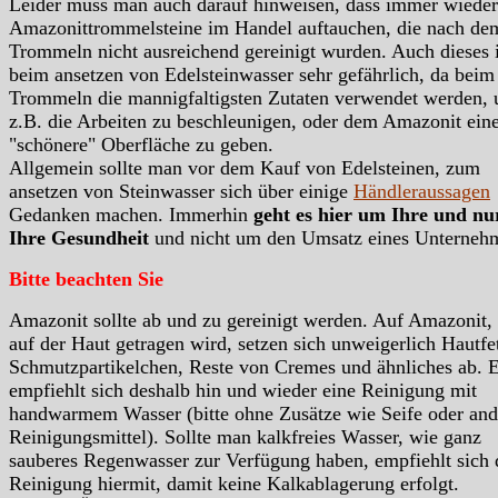
Leider muss man auch darauf hinweisen, dass immer wieder
Amazonittrommelsteine im Handel auftauchen, die nach de
Trommeln nicht ausreichend gereinigt wurden. Auch dieses i
beim ansetzen von Edelsteinwasser sehr gefährlich, da beim
Trommeln die mannigfaltigsten Zutaten verwendet werden,
z.B. die Arbeiten zu beschleunigen, oder dem Amazonit ein
"schönere" Oberfläche zu geben.
Allgemein sollte man vor dem Kauf von Edelsteinen, zum
ansetzen von Steinwasser sich über einige
Händleraussagen
Gedanken machen. Immerhin
geht es hier um Ihre und n
Ihre Gesundheit
und nicht um den Umsatz eines Unterneh
Bitte beachten Sie
Amazonit sollte ab und zu gereinigt werden. Auf Amazonit,
auf der Haut getragen wird, setzen sich unweigerlich Hautfet
Schmutzpartikelchen, Reste von Cremes und ähnliches ab. 
empfiehlt sich deshalb hin und wieder eine Reinigung mit
handwarmem Wasser (bitte ohne Zusätze wie Seife oder and
Reinigungsmittel). Sollte man kalkfreies Wasser, wie ganz
sauberes Regenwasser zur Verfügung haben, empfiehlt sich 
Reinigung hiermit, damit keine Kalkablagerung erfolgt.