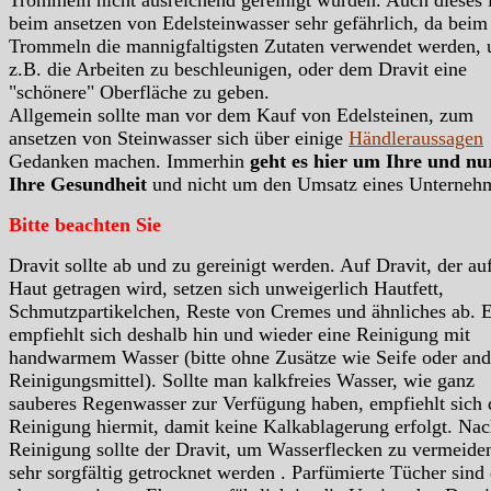
Trommeln nicht ausreichend gereinigt wurden. Auch dieses i
beim ansetzen von Edelsteinwasser sehr gefährlich, da beim
Trommeln die mannigfaltigsten Zutaten verwendet werden,
z.B. die Arbeiten zu beschleunigen, oder dem Dravit eine
"schönere" Oberfläche zu geben.
Allgemein sollte man vor dem Kauf von Edelsteinen, zum
ansetzen von Steinwasser sich über einige
Händleraussagen
Gedanken machen. Immerhin
geht es hier um Ihre und n
Ihre Gesundheit
und nicht um den Umsatz eines Unterneh
Bitte beachten Sie
Dravit sollte ab und zu gereinigt werden. Auf Dravit, der au
Haut getragen wird, setzen sich unweigerlich Hautfett,
Schmutzpartikelchen, Reste von Cremes und ähnliches ab. 
empfiehlt sich deshalb hin und wieder eine Reinigung mit
handwarmem Wasser (bitte ohne Zusätze wie Seife oder and
Reinigungsmittel). Sollte man kalkfreies Wasser, wie ganz
sauberes Regenwasser zur Verfügung haben, empfiehlt sich 
Reinigung hiermit, damit keine Kalkablagerung erfolgt. Nac
Reinigung sollte der Dravit, um Wasserflecken zu vermeide
sehr sorgfältig getrocknet werden . Parfümierte Tücher sind