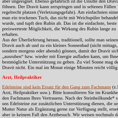
aber ungeeignet. Ebenso gefährlich ist die Unsitte den Dravi
föhnen. Der Dravit kann zerspringen und in seltenen Fällen
regelrecht platzen (Verletzungsgefahr). Am einfachsten nim
man ein trockenes Tuch, das nicht mit Weichspüler behandel
wurde, und tupft den Rubin ab. Das ist die einfachste, beste
preiswerteste Möglichkeit, die Wirkung des Rubin lange zu
erhalten.
Aus der Überlieferung heraus, traditionell, sollte man seinen
Dravit auch ab und zu ein kleines Sonnenbad (nicht mittags,
sondern morgens oder abends) gönnen, damit der Dravit sic
„ausruhen“ bzw. wieder mit Energie aufladen kann, um Ihn
bestmögliche Unterstützung zu geben. Zu viel Sonne mag d
Dravit nicht. Ein mal im Monat einige Minuten reicht völlig
Arzt, Heilpraktiker
Edelsteine sind kein Ersatz für den Gang zum Fachmann
(z.
Arzt, Heilpraktiker usw.). Bitte konsultieren Sie im Krankhei
den Fachmann Ihres Vertrauens. Nach der Steinheilkunde* s
uns Edelsteine zur zusätzlichen Unterstützung dienen, die u
Mutter Natur als Ergänzung gerne zur Verfügung stellt, erse
aber in keinem Fall den Arztbesuch. Wir weisen nochmals d