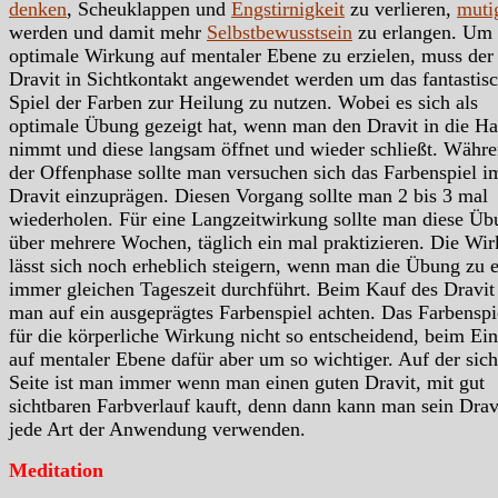
denken
, Scheuklappen und
Engstirnigkeit
zu verlieren,
muti
werden und damit mehr
Selbstbewusstsein
zu erlangen. Um 
optimale Wirkung auf mentaler Ebene zu erzielen, muss der
Dravit in Sichtkontakt angewendet werden um das fantastis
Spiel der Farben zur Heilung zu nutzen. Wobei es sich als
optimale Übung gezeigt hat, wenn man den Dravit in die H
nimmt und diese langsam öffnet und wieder schließt. Währ
der Offenphase sollte man versuchen sich das Farbenspiel i
Dravit einzuprägen. Diesen Vorgang sollte man 2 bis 3 mal
wiederholen. Für eine Langzeitwirkung sollte man diese Üb
über mehrere Wochen, täglich ein mal praktizieren. Die Wi
lässt sich noch erheblich steigern, wenn man die Übung zu e
immer gleichen Tageszeit durchführt. Beim Kauf des Dravit 
man auf ein ausgeprägtes Farbenspiel achten. Das Farbenspie
für die körperliche Wirkung nicht so entscheidend, beim Ein
auf mentaler Ebene dafür aber um so wichtiger. Auf der sic
Seite ist man immer wenn man einen guten Dravit, mit gut
sichtbaren Farbverlauf kauft, denn dann kann man sein Dravi
jede Art der Anwendung verwenden.
Meditation