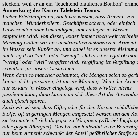
stecken, weil er an ein "leuchtend bläuliches Bonbon" erinne
Anmerkung des Karrer Edelstein Teams:
Lieber Edelsteinfreund, auch wir wissen, dass Armenit von
manchen "Wunderheilern, Geschäftemachern, oder einfach
Unwissenden oder Unkundigen, zum einlegen in Wasser
empfohlen wird. Von dieser, leider immer noch weit verbreit
Meinung wollen wir uns ausdrücklich distanzieren. Armenit 
im Wasser sein Kupfer ab, und dabei ist es unserer Meinung
nach, egal ob "viel" oder "wenig". Dabei ist es egal ob man
"wenig" oder "viel" vergiftet wird. Vergiftung ist Vergiftung
schädlich für unsere Gesundheit.
Wenn dann so mancher behauptet, die Mengen seien so geri
könne nichts passieren, ist unsere Meinung: Wenn der Armen
nur so kurz in Wasser eingelegt wird, dass wirklich nichts
passieren kann, dann kann man sich diese Art der Anwendu
auch gleich sparen.
Auch wir wissen, dass Gifte, oder für den Körper schädlich
Stoffe, oft in geringen Mengen eingesetzt werden um den Kö
zu "ermuntern" sich dagegen zu Wappnen. (z.B. bei Impfun
oder gegen Allergien). Das hat auch absolut seine Berechti
nur beim Armenit schwankt der Anteil gefährlicher Stoffe so