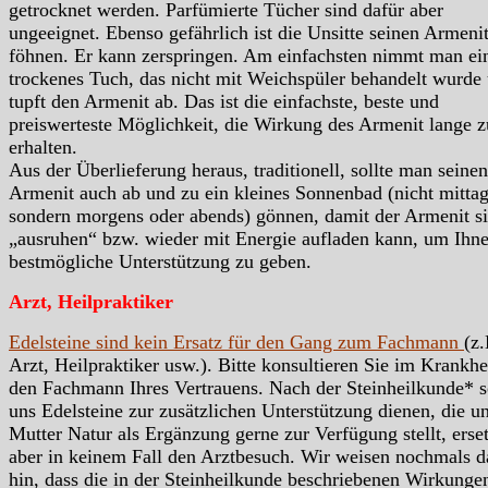
getrocknet werden. Parfümierte Tücher sind dafür aber
ungeeignet. Ebenso gefährlich ist die Unsitte seinen Armeni
föhnen. Er kann zerspringen. Am einfachsten nimmt man ei
trockenes Tuch, das nicht mit Weichspüler behandelt wurde
tupft den Armenit ab. Das ist die einfachste, beste und
preiswerteste Möglichkeit, die Wirkung des Armenit lange z
erhalten.
Aus der Überlieferung heraus, traditionell, sollte man seinen
Armenit auch ab und zu ein kleines Sonnenbad (nicht mittag
sondern morgens oder abends) gönnen, damit der Armenit s
„ausruhen“ bzw. wieder mit Energie aufladen kann, um Ihn
bestmögliche Unterstützung zu geben.
Arzt, Heilpraktiker
Edelsteine sind kein Ersatz für den Gang zum Fachmann
(z.
Arzt, Heilpraktiker usw.). Bitte konsultieren Sie im Krankhei
den Fachmann Ihres Vertrauens. Nach der Steinheilkunde* s
uns Edelsteine zur zusätzlichen Unterstützung dienen, die u
Mutter Natur als Ergänzung gerne zur Verfügung stellt, erse
aber in keinem Fall den Arztbesuch. Wir weisen nochmals d
hin, dass die in der Steinheilkunde beschriebenen Wirkunge