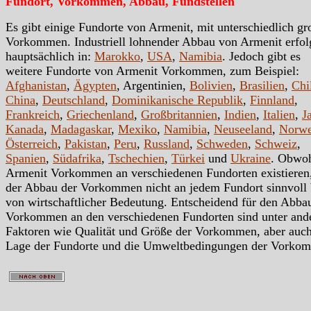
Fundort, Vorkommen, Abbau, Fundstellen
Es gibt einige Fundorte von Armenit, mit unterschiedlich g
Vorkommen. Industriell lohnender Abbau von Armenit erfol
hauptsächlich in:
Marokko
,
USA
,
Namibia
. Jedoch gibt es
weitere Fundorte von Armenit Vorkommen, zum Beispiel:
Afghanistan
,
Ägypten
, Argentinien,
Bolivien
,
Brasilien
,
Chi
China
,
Deutschland
,
Dominikanische Republik
,
Finnland
,
Frankreich
,
Griechenland
,
Großbritannien
,
Indien
,
Italien
,
J
Kanada
,
Madagaskar
,
Mexiko
,
Namibia
,
Neuseeland
,
Norw
Österreich
,
Pakistan
,
Peru
,
Russland
,
Schweden
,
Schweiz
,
Spanien
,
Südafrika
,
Tschechien
,
Türkei
und
Ukraine
. Obwo
Armenit Vorkommen an verschiedenen Fundorten existieren,
der Abbau der Vorkommen nicht an jedem Fundort sinnvoll
von wirtschaftlicher Bedeutung. Entscheidend für den Abba
Vorkommen an den verschiedenen Fundorten sind unter an
Faktoren wie Qualität und Größe der Vorkommen, aber auc
Lage der Fundorte und die Umweltbedingungen der Vorko