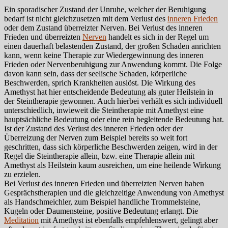
Ein sporadischer Zustand der Unruhe, welcher der Beruhigung
bedarf ist nicht gleichzusetzen mit dem Verlust des
inneren Frieden
oder dem Zustand überreizter Nerven. Bei Verlust des inneren
Frieden und überreizten
Nerven
handelt es sich in der Regel um
einen dauerhaft belastenden Zustand, der großen Schaden anrichten
kann, wenn keine Therapie zur Wiedergewinnung des inneren
Frieden oder Nervenberuhigung zur Anwendung kommt. Die Folge
davon kann sein, dass der seelische Schaden, körperliche
Beschwerden, sprich Krankheiten auslöst. Die Wirkung des
Amethyst hat hier entscheidende Bedeutung als guter Heilstein in
der Steintherapie gewonnen. Auch hierbei verhält es sich individuell
unterschiedlich, inwieweit die Steintherapie mit Amethyst eine
hauptsächliche Bedeutung oder eine rein begleitende Bedeutung hat.
Ist der Zustand des Verlust des inneren Frieden oder der
Überreizung der Nerven zum Beispiel bereits so weit fort
geschritten, dass sich körperliche Beschwerden zeigen, wird in der
Regel die Steintherapie allein, bzw. eine Therapie allein mit
Amethyst als Heilstein kaum ausreichen, um eine heilende Wirkung
zu erzielen.
Bei Verlust des inneren Frieden und überreizten Nerven haben
Gesprächstherapien und die gleichzeitige Anwendung von Amethyst
als Handschmeichler, zum Beispiel handliche Trommelsteine,
Kugeln oder Daumensteine, positive Bedeutung erlangt. Die
Meditation
mit Amethyst ist ebenfalls empfehlenswert, gelingt aber