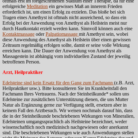
oftmals erst im fortgeschrittenen Stadium einer Therapie, da für eine
erfolgreiche
Meditation
ein gewisses Maß an innerem Frieden
erforderlich ist, um einen Erfolg zu erzielen. Das bloße bei sich
Tragen eines Amethyst ist oftmals nicht ausreichend, so dass ein
Erfolg bei der Anwendung von Amethyst als Heilstein meist nur
durch Hautkontakt erzielt werden kann. Sinnvoll können auch eine
Kontaktmassage
oder
Palpatiomassage
mit Amethyst sein, wobei
diese Anwendung des Amethyst als Heilstein über einen gewissen
Zeitraum regelmäßig erfolgen sollte, damit er seine volle Wirkung
erreichen kann. Die Dauer der Anwendung von Amethyst als
Massagestein ist abhängig vom individuellen Zustand der jeweilig
betroffenen Person.
Arzt, Heilpraktiker
Edelsteine sind kein Ersatz für den Gang zum Fachmann
(z.B. Arzt,
Heilpraktiker usw.). Bitte konsultieren Sie im Krankheitsfall den
Fachmann Ihres Vertrauens. Nach der Steinheilkunde* sollen uns
Edelsteine zur zusätzlichen Unterstützung dienen, die uns Mutter
Natur als Ergänzung gerne zur Verfügung stellt, ersetzen aber in
keinem Fall den Arztbesuch. Wir weisen nochmals darauf hin, dass
die in der Steinheilkunde beschriebenen Wirkungen von Mineralien,
Edelsteinen umgangssprachlich als Heilsteine bezeichnet, weder
wissenschaftlich noch medizinisch nachgewiesen oder anerkannt
sind. Die beschriebenen Wirkungen wie auch Anwendungen stellen