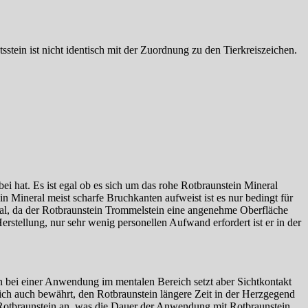
tein ist nicht identisch mit der Zuordnung zu den Tierkreiszeichen.
ei hat. Es ist egal ob es sich um das rohe Rotbraunstein Mineral
 Mineral meist scharfe Bruchkanten aufweist ist es nur bedingt für
eal, da der Rotbraunstein Trommelstein eine angenehme Oberfläche
Herstellung, nur sehr wenig personellen Aufwand erfordert ist er in der
 bei einer Anwendung im mentalen Bereich setzt aber Sichtkontakt
ich auch bewährt, den Rotbraunstein längere Zeit in der Herzgegend
 Rotbraunstein an, was die Dauer der Anwendung mit Rotbraunstein