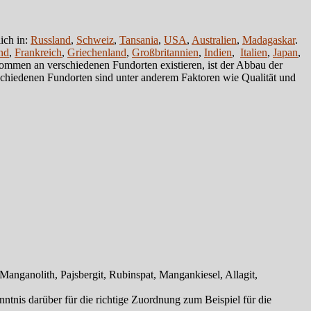
ich in:
Russland
,
Schweiz
,
Tansania
,
USA
,
Australien
,
Madagaskar
.
nd
,
Frankreich
,
Griechenland
,
Großbritannien
,
Indien
,
Italien
,
Japan
,
mmen an verschiedenen Fundorten existieren, ist der Abbau der
chiedenen Fundorten sind unter anderem Faktoren wie Qualität und
ganolith, Pajsbergit, Rubinspat, Mangankiesel, Allagit,
tnis darüber für die richtige Zuordnung zum Beispiel für die