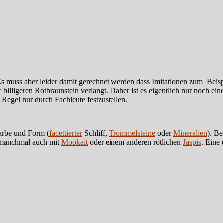
 Es muss aber leider damit gerechnet werden dass Imitationen zum Beis
lligeren Rotbraunstein verlangt. Daher ist es eigentlich nur noch eine
r Regel nur durch Fachleute festzustellen.
arbe und Form (
facettierter
Schliff,
Trommelsteine
oder
Mineralien
). B
 manchmal auch mit
Mookait
oder einem anderen rötlichen
Jaspis
. Eine