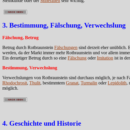
Steinkunde oder der
Mineralien
sehr wichtig.
3. Bestimmung, Fälschung, Verwechslung
Fälschung, Betrug
Betrug durch Rotbraunstein
Fälschungen
sind derzeit eher unüblich.
werden, da der Markt immer mehr Rotbraunstein und vor allem immer bi
Ein derartiger Betrug durch so eine
Fälschung
oder
Imitation
ist in de
Bestimmung, Verwechslung
Verwechslungen von Rotbraunstein sind durchaus möglich, je nach F
Rhodochrosit
,
Thulit
, bestimmtem
Granat
,
Turmalin
oder
Lepidolith
,
möglich.
4. Geschichte und Historie