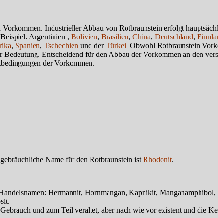
en Vorkommen. Industrieller Abbau von Rotbraunstein erfolgt hauptsächl
eispiel: Argentinien ,
Bolivien
,
Brasilien
,
China
,
Deutschland
,
Finnla
rika
,
Spanien
,
Tschechien
und der
Türkei
. Obwohl Rotbraunstein Vorko
er Bedeutung. Entscheidend für den Abbau der Vorkommen an den vers
ltbedingungen der Vorkommen.
gebräuchliche Name für den Rotbraunstein ist
Rhodonit
.
Handelsnamen: Hermannit, Hornmangan, Kapnikit, Manganamphibol, Man
sit.
rauch und zum Teil veraltet, aber nach wie vor existent und die Kenn