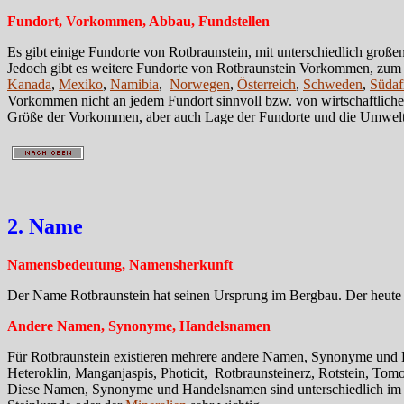
Fundort, Vorkommen, Abbau, Fundstellen
Es gibt einige Fundorte von Rotbraunstein, mit unterschiedlich groß
Jedoch gibt es weitere Fundorte von Rotbraunstein Vorkommen, zum B
Kanada
,
Mexiko
,
Namibia
,
Norwegen
,
Österreich
,
Schweden
,
Südaf
Vorkommen nicht an jedem Fundort sinnvoll bzw. von wirtschaftlich
Größe der Vorkommen, aber auch Lage der Fundorte und die Umwe
2. Name
Namensbedeutung, Namensherkunft
Der Name Rotbraunstein hat seinen Ursprung im Bergbau. Der heute 
Andere Namen, Synonyme, Handelsnamen
Für Rotbraunstein existieren mehrere andere Namen, Synonyme und 
Heteroklin, Manganjaspis, Photicit, Rotbraunsteinerz, Rotstein, Tomo
Diese Namen, Synonyme und Handelsnamen sind unterschiedlich im Geb