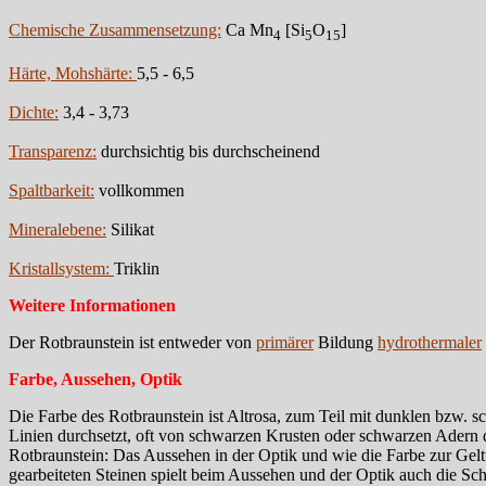
Chemische Zusammensetzung:
Ca Mn
[Si
O
]
4
5
15
Härte, Mohshärte:
5,5 - 6,5
Dichte:
3,4 - 3,73
Transparenz:
durchsichtig bis durchscheinend
Spaltbarkeit:
vollkommen
Mineralebene:
Silikat
Kristallsystem:
Triklin
Weitere Informationen
Der Rotbraunstein ist entweder von
primärer
Bildung
hydrothermaler
Farbe, Aussehen, Optik
Die Farbe des Rotbraunstein ist Altrosa, zum Teil mit dunklen bzw. sc
Linien durchsetzt, oft von schwarzen Krusten oder schwarzen Adern du
Rotbraunstein: Das Aussehen in der Optik und wie die Farbe zur Gel
gearbeiteten Steinen spielt beim Aussehen und der Optik auch die Schl