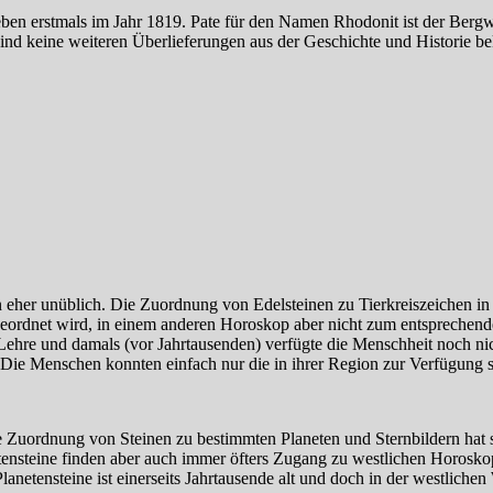
eben erstmals im Jahr 1819. Pate für den Namen Rhodonit ist der Berg
ind keine weiteren Überlieferungen aus der Geschichte und Historie be
in eher unüblich. Die Zuordnung von Edelsteinen zu Tierkreiszeichen 
ordnet wird, in einem anderen Horoskop aber nicht zum entsprechende
e Lehre und damals (vor Jahrtausenden) verfügte die Menschheit noch n
 Die Menschen konnten einfach nur die in ihrer Region zur Verfügung s
ie Zuordnung von Steinen zu bestimmten Planeten und Sternbildern hat
tensteine finden aber auch immer öfters Zugang zu westlichen Horoskop
netensteine ist einerseits Jahrtausende alt und doch in der westlichen