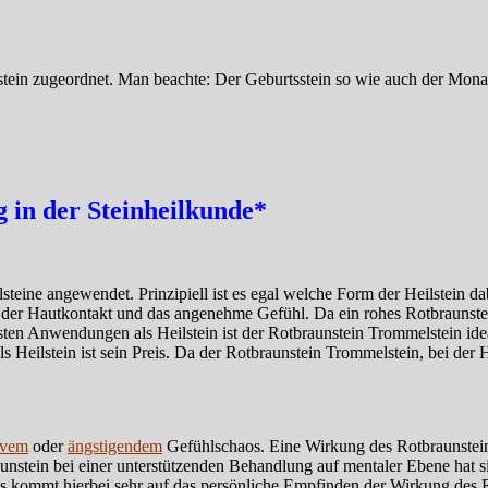
ein zugeordnet. Man beachte: Der Geburtsstein so wie auch der Monatss
in der Steinheilkunde*
teine angewendet. Prinzipiell ist es egal welche Form der Heilstein dab
 der Hautkontakt und das angenehme Gefühl. Da ein rohes Rotbraunstein
sten Anwendungen als Heilstein ist der Rotbraunstein Trommelstein id
s Heilstein ist sein Preis. Da der Rotbraunstein Trommelstein, bei der 
ivem
oder
ängstigendem
Gefühlschaos. Eine Wirkung des Rotbraunstein
nstein bei einer unterstützenden Behandlung auf mentaler Ebene hat s
 Es kommt hierbei sehr auf das persönliche Empfinden der Wirkung des