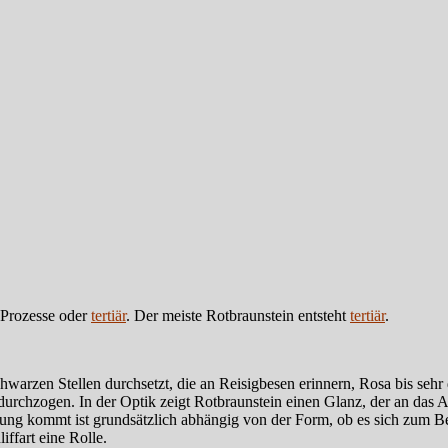
Prozesse oder
tertiär
. Der meiste Rotbraunstein entsteht
tertiär
.
hwarzen Stellen durchsetzt, die an Reisigbesen erinnern, Rosa bis sehr d
rchzogen. In der Optik zeigt Rotbraunstein einen Glanz, der an das Au
tung kommt ist grundsätzlich abhängig von der Form, ob es sich zum B
iffart eine Rolle.