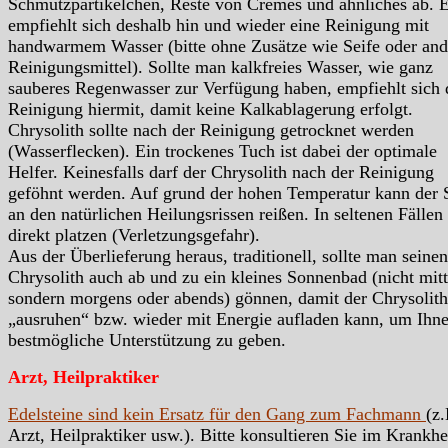
Schmutzpartikelchen, Reste von Cremes und ähnliches ab. 
empfiehlt sich deshalb hin und wieder eine Reinigung mit
handwarmem Wasser (bitte ohne Zusätze wie Seife oder and
Reinigungsmittel). Sollte man kalkfreies Wasser, wie ganz
sauberes Regenwasser zur Verfügung haben, empfiehlt sich 
Reinigung hiermit, damit keine Kalkablagerung erfolgt.
Chrysolith sollte nach der Reinigung getrocknet werden
(Wasserflecken). Ein trockenes Tuch ist dabei der optimale
Helfer. Keinesfalls darf der Chrysolith nach der Reinigung
geföhnt werden. Auf grund der hohen Temperatur kann der 
an den natürlichen Heilungsrissen reißen. In seltenen Fällen
direkt platzen (Verletzungsgefahr).
Aus der Überlieferung heraus, traditionell, sollte man seinen
Chrysolith auch ab und zu ein kleines Sonnenbad (nicht mitt
sondern morgens oder abends) gönnen, damit der Chrysolith
„ausruhen“ bzw. wieder mit Energie aufladen kann, um Ihn
bestmögliche Unterstützung zu geben.
Arzt, Heilpraktiker
Edelsteine sind kein Ersatz für den Gang zum Fachmann
(z.
Arzt, Heilpraktiker usw.). Bitte konsultieren Sie im Krankhei