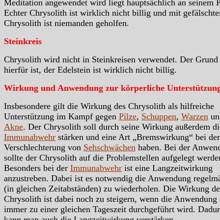
Meditation angewendet wird liegt hauptsächlich an seinem P
Echter Chrysolith ist wirklich nicht billig und mit gefälschte
Chrysolith ist niemanden geholfen.
Steinkreis
Chrysolith wird nicht in Steinkreisen verwendet. Der Grund
hierfür ist, der Edelstein ist wirklich nicht billig.
Wirkung und Anwendung zur körperliche Unterstützun
Insbesondere gilt die Wirkung des Chrysolith als hilfreiche
Unterstützung im Kampf gegen
Pilze
,
Schuppen
,
Warzen
un
Akne
. Der Chrysolith soll durch seine Wirkung außerdem di
Immunabwehr
stärken und eine Art „Bremswirkung“ bei der
Verschlechterung von
Sehschwächen
haben. Bei der Anwen
sollte der Chrysolith auf die Problemstellen aufgelegt werde
Besonders bei der
Immunabwehr
ist eine Langzeitwirkung
anzustreben. Dabei ist es notwendig die Anwendung regelm
(in gleichen Zeitabständen) zu wiederholen. Die Wirkung de
Chrysolith ist dabei noch zu steigern, wenn die Anwendung
immer zu einer gleichen Tageszeit durchgeführt wird. Dadu
kann man auch die Langzeitwirkung verstärken.