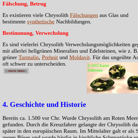
Fälschung, Betrug
Es existieren viele Chrysolith
Fälschungen
aus Glas und
bestimmte
synthetische
Nachbildungen.
Bestimmung, Verwechslung
Es sind vielerlei Chrysolith Verwechslungsmöglichkeiten g
mit allerlei hellgrünen Mineralien und Edelsteinen, wie z. B
grüner
Turmalin
,
Prehnit
und
Moldavit
. Für das ungeübte A
oft schwer zu unterscheiden.
4. Geschichte und Historie
Bereits ca. 1.500 vor Chr. Wurde Chrysolith am Roten Meer
gefunden. Durch die Kreuzfahrer gelangte der Chrysolith d
später in den europäischen Raum. Im Mittelalter galt er als 
gegen Böses und wurde häufig in kirchliche Schmustücke u