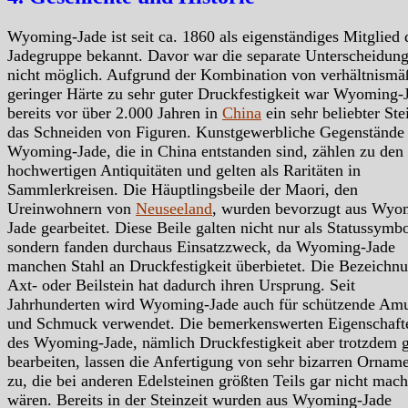
Wyoming-Jade ist seit ca. 1860 als eigenständiges Mitglied 
Jadegruppe bekannt. Davor war die separate Unterscheidun
nicht möglich. Aufgrund der Kombination von verhältnismä
geringer Härte zu sehr guter Druckfestigkeit war Wyoming-
bereits vor über 2.000 Jahren in
China
ein sehr beliebter Ste
das Schneiden von Figuren. Kunstgewerbliche Gegenstände
Wyoming-Jade, die in China entstanden sind, zählen zu den
hochwertigen Antiquitäten und gelten als Raritäten in
Sammlerkreisen. Die Häuptlingsbeile der Maori, den
Ureinwohnern von
Neuseeland
, wurden bevorzugt aus Wyo
Jade gearbeitet. Diese Beile galten nicht nur als Statussymbo
sondern fanden durchaus Einsatzzweck, da Wyoming-Jade
manchen Stahl an Druckfestigkeit überbietet. Die Bezeichn
Axt- oder Beilstein hat dadurch ihren Ursprung. Seit
Jahrhunderten wird Wyoming-Jade auch für schützende Amu
und Schmuck verwendet. Die bemerkenswerten Eigenschaft
des Wyoming-Jade, nämlich Druckfestigkeit aber trotzdem g
bearbeiten, lassen die Anfertigung von sehr bizarren Ornam
zu, die bei anderen Edelsteinen größten Teils gar nicht mac
wären. Bereits in der Steinzeit wurden aus Wyoming-Jade