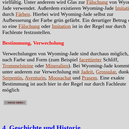
vielfältig. Unter anderem wird Glas zur
Fälschung
von Wyo
Jade verwendet. Außerdem existieren Wyoming-Jade
Imitat
durch
Färben
. Hierbei wird Wyoming-Jade selbst zur
Aufbesserung der Farbe grün gefärbt. Ein derartiger Betrug
so eine
Fälschung
oder
Imitation
ist in der Regel nur durch
Fachleute festzustellen.
Bestimmung, Verwechslung
Verwechslungen von Wyoming-Jade sind durchaus möglich,
nach Farbe und Form (zum Beispiel
facettierter
Schliff,
Trommelsteine
oder
Mineralien
). Bei Wyoming-Jade kommt
unter anderem zur Verwechslung mit
Jadeit
,
Grossular
, dun
Serpentin
,
Aventurin
,
Moosachat
und
Prasem
. Eine exakte
Bestimmung ist auch hier in der Regel nur durch Fachleute
möglich
4. Geschichte und Historie