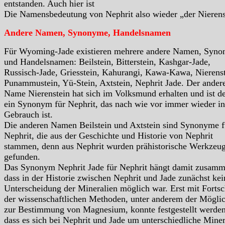
entstanden. Auch hier ist
Die Namensbedeutung von Nephrit also wieder „der Nierens
Andere Namen, Synonyme, Handelsnamen
Für Wyoming-Jade existieren mehrere andere Namen, Syn
und Handelsnamen: Beilstein, Bitterstein, Kashgar-Jade,
Russisch-Jade, Griesstein, Kahurangi, Kawa-Kawa, Nierenst
Punammustein, Yü-Stein, Axtstein, Nephrit Jade. Der ander
Name Nierenstein hat sich im Volksmund erhalten und ist d
ein Synonym für Nephrit, das nach wie vor immer wieder in
Gebrauch ist.
Die anderen Namen Beilstein und Axtstein sind Synonyme f
Nephrit, die aus der Geschichte und Historie von Nephrit
stammen, denn aus Nephrit wurden prähistorische Werkzeu
gefunden.
Das Synonym Nephrit Jade für Nephrit hängt damit zusamm
dass in der Historie zwischen Nephrit und Jade zunächst kei
Unterscheidung der Mineralien möglich war. Erst mit Fortsch
der wissenschaftlichen Methoden, unter anderem der Möglic
zur Bestimmung von Magnesium, konnte festgestellt werden
dass es sich bei Nephrit und Jade um unterschiedliche Miner