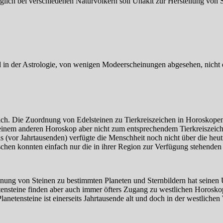
glich bei verschiedenen Naturvölkern soll Unakit zur Herstellung von 
ird in der Astrologie, von wenigen Modeerscheinungen abgesehen, nicht
lich. Die Zuordnung von Edelsteinen zu Tierkreiszeichen in Horoskope
einem anderen Horoskop aber nicht zum entsprechendem Tierkreiszeich
mals (vor Jahrtausenden) verfügte die Menschheit noch nicht über die h
chen konnten einfach nur die in ihrer Region zur Verfügung stehenden 
dnung von Steinen zu bestimmten Planeten und Sternbildern hat seinen
tensteine finden aber auch immer öfters Zugang zu westlichen Horoskop
netensteine ist einerseits Jahrtausende alt und doch in der westlichen