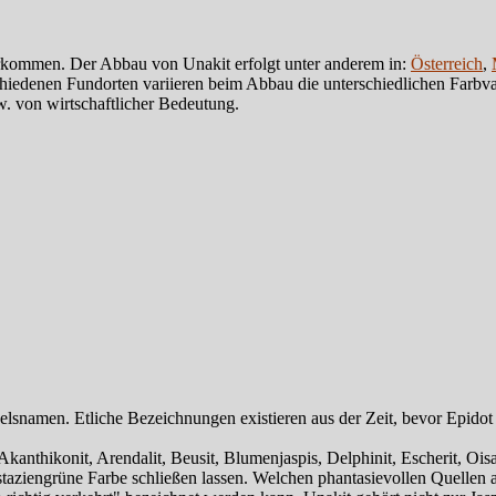
orkommen. Der Abbau von Unakit erfolgt unter anderem in:
Österreich
,
iedenen Fundorten variieren beim Abbau die unterschiedlichen Farbva
w. von wirtschaftlicher Bedeutung.
snamen. Etliche Bezeichnungen existieren aus der Zeit, bevor Epidot 
thikonit, Arendalit, Beusit, Blumenjaspis, Delphinit, Escherit, Oisanit
istaziengrüne Farbe schließen lassen. Welchen phantasievollen Quellen 