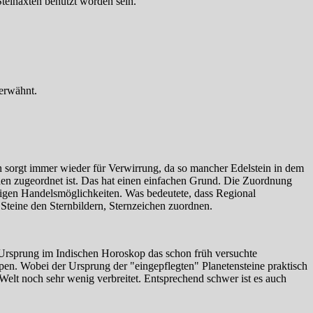
Steinäxten benutzt worden sein.
 erwähnt.
n sorgt immer wieder für Verwirrung, da so mancher Edelstein in dem
en zugeordnet ist. Das hat einen einfachen Grund. Die Zuordnung
eutigen Handelsmöglichkeiten. Was bedeutete, dass Regional
Steine den Sternbildern, Sternzeichen zuordnen.
 Ursprung im Indischen Horoskop das schon früh versuchte
en. Wobei der Ursprung der "eingepflegten" Planetensteine praktisch
 Welt noch sehr wenig verbreitet. Entsprechend schwer ist es auch