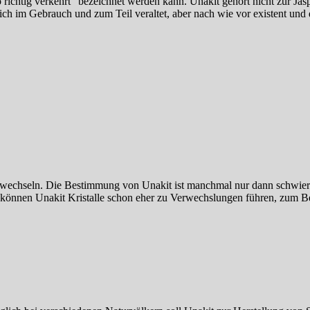
richtig verkehrt" bezeichnet werden kann. Unakit gehört nicht zur Jas
im Gebrauch und zum Teil veraltet, aber nach wie vor existent und di
erwechseln. Die Bestimmung von Unakit ist manchmal nur dann schwieri
können Unakit Kristalle schon eher zu Verwechslungen führen, zum Be