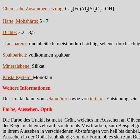
Chemische Zusammensetzung:
Ca
(Fe)Al
[Si
O
][OH]
2
2
2
7
Härte, Mohshärte:
5 - 7
Dichte:
3,2 - 3,5
Transparenz:
uneinheitlich, meist undurchsichtig, seltener durchsichti
Spaltbarkeit:
vollkommen spaltbar
Mineralebene:
Silikat
Kristallsystem:
Monoklin
Weitere Informationen
Der Unakit kann von
sekundärer
sowie von
tertiärer
Entstehung sein.
Farbe, Aussehen, Optik
Die Farbe des Unakit ist meist Grün, welches im Aussehen an Oliven od
der Regel nicht einzeln auf, sondern als Mischfarben, zum Beispiel g
in ihrem Aussehen in verschiedenen Abstufungen von hell bis dunkel, 
Aussehen in der Optik ist abhängig von der Form, ob es sich zum Be