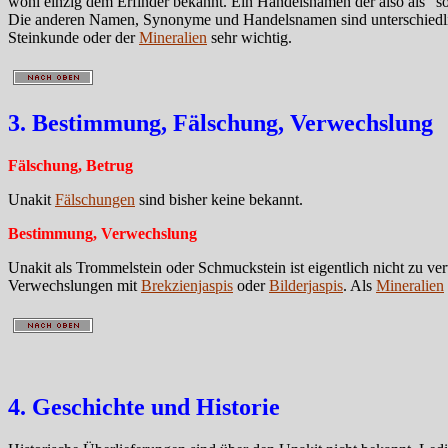
wohl einzig dem Erfinder bekannt. Ein Handelsnamen der also als "so 
Die anderen Namen, Synonyme und Handelsnamen sind unterschiedlich 
Steinkunde oder der
Mineralien
sehr wichtig.
3. Bestimmung, Fälschung, Verwechslung
Fälschung, Betrug
Unakit
Fälschungen
sind bisher keine bekannt.
Bestimmung, Verwechslung
Unakit als Trommelstein oder Schmuckstein ist eigentlich nicht zu v
Verwechslungen mit
Brekzienjaspis
oder
Bilderjaspis
. Als
Mineralien
4. Geschichte und Historie