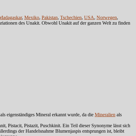
Madagaskar
,
Mexiko
,
Pakistan
,
Tschechien
,
USA
,
Norwegen
,
riationen des Unakit. Obwohl Unakit auf der ganzen Welt zu finden
als eigenständiges Mineral erkannt wurde, da die
Mineralien
als
, Pistacit, Pistazit, Puschkinit. Ein Teil dieser Synonyme lässt sich
allerdings der Handelsnahme Blumenjaspis entsprungen ist, bleibt