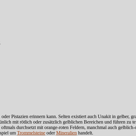
g
er Pistazien erinnern kann. Selten existiert auch Unakit in gelber, gra
rünlich mit rötlich oder zusätzlich gelblichen Bereichen und führen z
oftmals durchsetzt mit orange-roten Feldern, manchmal auch gelblich-o
ispiel um
Trommelsteine
oder
Mineralien
handelt.