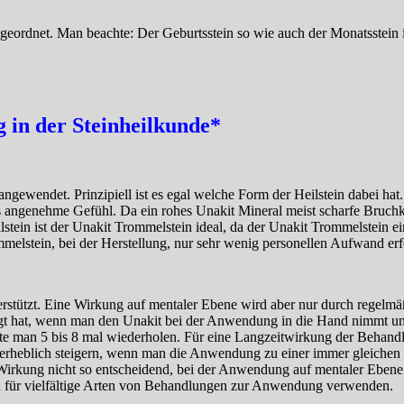
eordnet. Man beachte: Der Geburtsstein so wie auch der Monatsstein is
in der Steinheilkunde*
ngewendet. Prinzipiell ist es egal welche Form der Heilstein dabei hat.
 angenehme Gefühl. Da ein rohes Unakit Mineral meist scharfe Bruchkan
ein ist der Unakit Trommelstein ideal, da der Unakit Trommelstein ei
melstein, bei der Herstellung, nur sehr wenig personellen Aufwand erfor
rstützt. Eine Wirkung auf mentaler Ebene wird aber nur durch regelm
gt hat, wenn man den Unakit bei der Anwendung in die Hand nimmt und
lte man 5 bis 8 mal wiederholen. Für eine Langzeitwirkung der Behand
 erheblich steigern, wenn man die Anwendung zu einer immer gleichen 
 Wirkung nicht so entscheidend, bei der Anwendung auf mentaler Ebene 
 für vielfältige Arten von Behandlungen zur Anwendung verwenden.