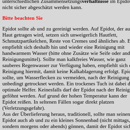
unterschiedlichen Zusammensetzungs
verhältnisse
im Epido
nicht sicher abgeschätzt werden kann.
Bitte beachten Sie
Epidot sollte ab und zu gereinigt werden. Auf Epidot, der au
Haut getragen wird, setzen sich unweigerlich Hautfett,
Schmutzpartikelchen, Reste von Cremes und ähnliches ab. 
empfiehlt sich deshalb hin und wieder eine Reinigung mit
handwarmem Wasser (bitte ohne Zusätze wie Seife oder and
Reinigungsmittel). Sollte man kalkfreies Wasser, wie ganz
sauberes Regenwasser zur Verfügung haben, empfiehlt sich 
Reinigung hiermit, damit keine Kalkablagerung erfolgt. Epi
sollte, um Wasserflecken zu vermeiden, nach der Reinigung
unbedingt getrocknet werden. Ein trockenes Tuch ist dabei 
optimale Helfer. Keinesfalls darf der Epidot nach der Reini
geföhnt werden. Auf grund der hohen Temperatur kann der
Epidot reißen. In seltenen Fällen sogar direkt platzen
(Verletzungsgefahr).
Aus der Überlieferung heraus, traditionell, sollte man seinen
Epidot auch ab und zu ein kleines Sonnenbad (nicht mittags
sondern morgens oder abends) gönnen, damit der Epidot sic