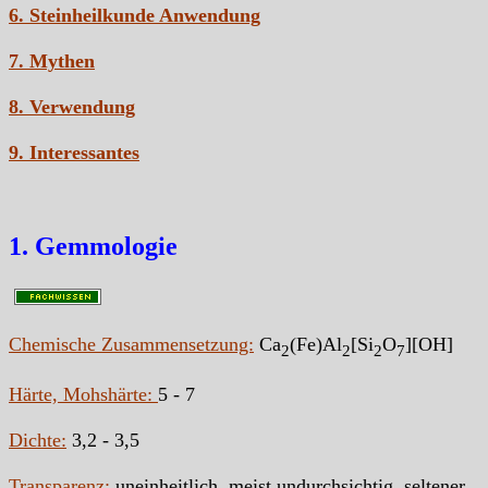
6. Steinheilkunde Anwendung
7. Mythen
8. Verwendung
9. Interessantes
1. Gemmologie
Chemische Zusammensetzung:
Ca
(Fe)Al
[Si
O
][OH]
2
2
2
7
Härte, Mohshärte:
5 - 7
Dichte:
3,2 - 3,5
Transparenz:
uneinheitlich, meist undurchsichtig, seltener