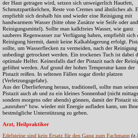
der Haut getragen wird, setzen sich unweigerlich Hautfett,
Schmutzpartikelchen, Reste von Cremes und ähnliches ab. 
empfiehlt sich deshalb hin und wieder eine Reinigung mit
handwarmem Wasser (bitte ohne Zusätze wie Seife oder and
Reinigungsmittel). Sollte man kalkfreies Wasser, wie ganz
sauberes Regenwasser zur Verfügung haben, empfiehlt sich 
Reinigung hiermit, damit keine Kalkablagerung erfolgt. Pist
sollte, um Wasserflecken zu vermeiden, nach der Reinigung
unbedingt getrocknet werden. Ein trockenes Tuch ist dabei 
optimale Helfer. Keinesfalls darf der Pistazit nach der Rein
geföhnt werden. Auf grund der hohen Temperatur kann der
Pistazit reißen. In seltenen Fällen sogar direkt platzen
(Verletzungsgefahr).
Aus der Überlieferung heraus, traditionell, sollte man seinen
Pistazit auch ab und zu ein kleines Sonnenbad (nicht mittags
sondern morgens oder abends) gönnen, damit der Pistazit si
„ausruhen“ bzw. wieder mit Energie aufladen kann, um Ihn
bestmögliche Unterstützung zu geben.
Arzt, Heilpraktiker
Edelsteine sind kein Ersatz für den Gang zum Fachmann
(z.