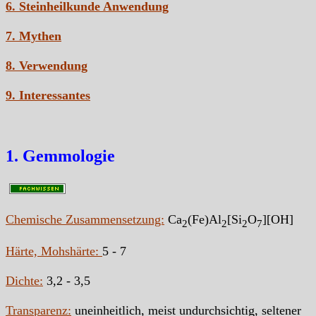
6. Steinheilkunde Anwendung
7. Mythen
8. Verwendung
9. Interessantes
1. Gemmologie
Chemische Zusammensetzung:
Ca
(Fe)Al
[Si
O
][OH]
2
2
2
7
Härte, Mohshärte:
5 - 7
Dichte:
3,2 - 3,5
Transparenz:
uneinheitlich, meist undurchsichtig, seltener