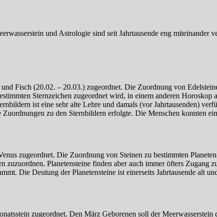
Meerwasserstein und Astrologie sind seit Jahrtausende eng miteinander 
und Fisch (20.02. – 20.03.) zugeordnet. Die Zuordnung von Edelsteine
stimmten Sternzeichen zugeordnet wird, in einem anderen Horoskop ab
rnbildern ist eine sehr alte Lehre und damals (vor Jahrtausenden) verf
e Zuordnungen zu den Sternbildern erfolgte. Die Menschen konnten einf
 Venus zugeordnet. Die Zuordnung von Steinen zu bestimmten Planeten
ern zuzuordnen. Planetensteine finden aber auch immer öfters Zugang 
ammt. Die Deutung der Planetensteine ist einerseits Jahrtausende alt un
atsstein zugeordnet. Den März Geborenen soll der Meerwasserstein di