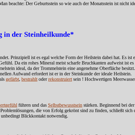
Man beachte: Der Geburtsstein so wie auch der Monatsstein ist nicht i
in der Steinheilkunde*
et. Prinzipiell ist es egal welche Form der Heilstein dabei hat. Es ist
fühl. Da ein rohes Mineral meist scharfe Bruchkanten aufweist ist es 
stein ideal, da der Trommelstein eine angenehme Oberfläche besitzt. D
ellen Aufwand erfordert ist er in der Steinkunde der ideale Heilstein.
als
gefärbt
,
bestrahlt
oder
rekonstruiert
sein ! Hochwertigen Meerwassers
ertgefühl
führen und das
Selbstbewusstsein
stärken. Beginnend bei der
roblemlösungen, die von Erfolg gekrönt sind zu finden, schließt sic
t unbedingt Blickkontakt notwendig.