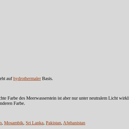
eht auf
hydrothermaler
Basis.
hte Farbe des Meerwasserstein ist aber nur unter neutralem Licht wirk
anderen Farbe.
n
,
Mosambik
,
Sri Lanka
,
Pakistan
,
Afghanistan