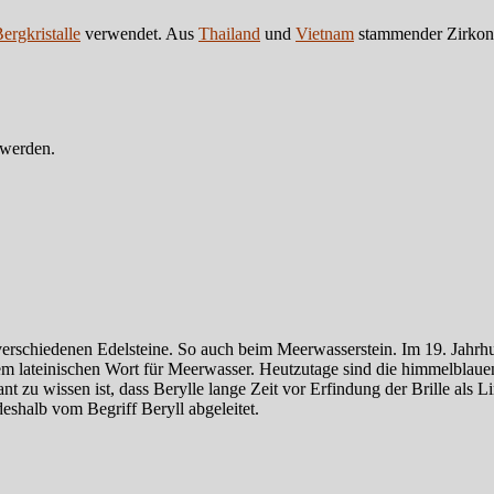
ergkristalle
verwendet. Aus
Thailand
und
Vietnam
stammender Zirkon 
 werden.
er verschiedenen Edelsteine. So auch beim Meerwasserstein. Im 19. Jah
m lateinischen Wort für Meerwasser. Heutzutage sind die himmelblauen 
ssant zu wissen ist, dass Berylle lange Zeit vor Erfindung der Brille a
deshalb vom Begriff Beryll abgeleitet.