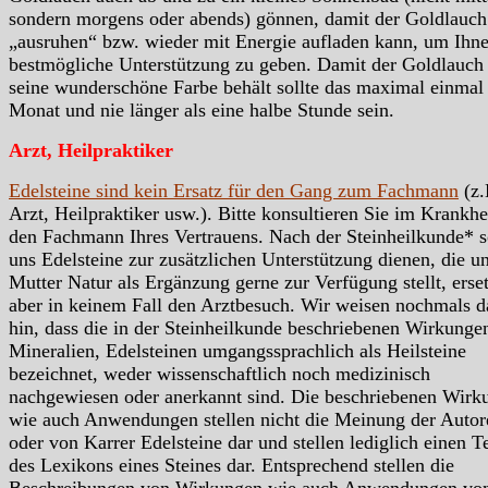
sondern morgens oder abends) gönnen, damit der Goldlauch
„ausruhen“ bzw. wieder mit Energie aufladen kann, um Ihn
bestmögliche Unterstützung zu geben. Damit der Goldlauch
seine wunderschöne Farbe behält sollte das maximal einmal
Monat und nie länger als eine halbe Stunde sein.
Arzt, Heilpraktiker
Edelsteine sind kein Ersatz für den Gang zum Fachmann
(z.
Arzt, Heilpraktiker usw.). Bitte konsultieren Sie im Krankhei
den Fachmann Ihres Vertrauens. Nach der Steinheilkunde* s
uns Edelsteine zur zusätzlichen Unterstützung dienen, die u
Mutter Natur als Ergänzung gerne zur Verfügung stellt, erse
aber in keinem Fall den Arztbesuch. Wir weisen nochmals d
hin, dass die in der Steinheilkunde beschriebenen Wirkunge
Mineralien, Edelsteinen umgangssprachlich als Heilsteine
bezeichnet, weder wissenschaftlich noch medizinisch
nachgewiesen oder anerkannt sind. Die beschriebenen Wirk
wie auch Anwendungen stellen nicht die Meinung der Autor
oder von Karrer Edelsteine dar und stellen lediglich einen Te
des Lexikons eines Steines dar. Entsprechend stellen die
Beschreibungen von Wirkungen wie auch Anwendungen vo