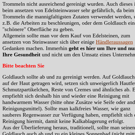
Trommeln nicht ausreichend gereinigt wurden. Auch dieses i
beim ansetzen von Edelsteinwasser sehr gefährlich, da beim
Trommeln die mannigfaltigsten Zutaten verwendet werden,
z.B. die Arbeiten zu beschleunigen, oder dem Goldlauch ein
"schönere" Oberfläche zu geben.
Allgemein sollte man vor dem Kauf von Edelsteinen, zum
ansetzen von Steinwasser sich über einige
Händleraussagen
Gedanken machen. Immerhin
geht es hier um Ihre und n
Ihre Gesundheit
und nicht um den Umsatz eines Unterneh
Bitte beachten Sie
Goldlauch sollte ab und zu gereinigt werden. Auf Goldlauch
auf der Haut getragen wird, setzen sich unweigerlich Hautfet
Schmutzpartikelchen, Reste von Cremes und ähnliches ab. 
empfiehlt sich deshalb hin und wieder eine Reinigung mit
handwarmem Wasser (bitte ohne Zusätze wie Seife oder and
Reinigungsmittel). Sollte man kalkfreies Wasser, wie ganz
sauberes Regenwasser zur Verfügung haben, empfiehlt sich 
Reinigung hiermit, damit keine Kalkablagerung erfolgt.
Aus der Überlieferung heraus, traditionell, sollte man seinen
Goldlauch auch ab und zu ein kleines Sonnenbad (nicht mitt