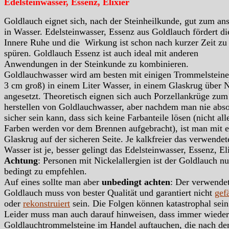
Edelsteinwasser, Essenz, Elixier
Goldlauch eignet sich, nach der Steinheilkunde, gut zum an
in Wasser. Edelsteinwasser, Essenz aus Goldlauch fördert di
Innere Ruhe und die Wirkung ist schon nach kurzer Zeit zu
spüren. Goldlauch Essenz ist auch ideal mit anderen
Anwendungen in der Steinkunde zu kombinieren.
Goldlauchwasser wird am besten mit einigen Trommelsteine
3 cm groß) in einem Liter Wasser, in einem Glaskrug über 
angesetzt. Theoretisch eignen sich auch Porzellankrüge zum
herstellen von Goldlauchwasser, aber nachdem man nie abso
sicher sein kann, dass sich keine Farbanteile lösen (nicht all
Farben werden vor dem Brennen aufgebracht), ist man mit 
Glaskrug auf der sicheren Seite. Je kalkfreier das verwendet
Wasser ist je, besser gelingt das Edelsteinwasser, Essenz, Eli
Achtung
: Personen mit Nickelallergien ist der Goldlauch nu
bedingt zu empfehlen.
Auf eines sollte man aber
unbedingt achten
: Der verwende
Goldlauch muss von bester Qualität und garantiert nicht
gef
oder
rekonstruiert
sein. Die Folgen können katastrophal sein
Leider muss man auch darauf hinweisen, dass immer wieder
Goldlauchtrommelsteine im Handel auftauchen, die nach d