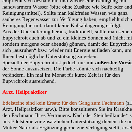
empfiehlt sich deshalb hin und wieder eine Reinigung mit
handwarmem Wasser (bitte ohne Zusätze wie Seife oder and
Reinigungsmittel). Sollte man kalkfreies Wasser, wie ganz
sauberes Regenwasser zur Verfügung haben, empfiehlt sich 
Reinigung hiermit, damit keine Kalkablagerung erfolgt.
Aus der Überlieferung heraus, traditionell, sollte man seinen
Eupyrchroit auch ab und zu ein kleines Sonnenbad (nicht mi
sondern morgens oder abends) gönnen, damit der Eupyrchro
sich „ausruhen“ bzw. wieder mit Energie aufladen kann, um
Ihnen bestmögliche Unterstützung zu geben.
Speziell der Eupyrchroit ist jedoch nur mit
äußerster Vorsi
der Sonne auszusetzen. Die Farbe könnte sich nachteilig
verändern. Ein mal im Monat für kurze Zeit ist für den
Eupyrchroit ausreichend.
Arzt, Heilpraktiker
Edelsteine sind kein Ersatz für den Gang zum Fachmann
(z.
Arzt, Heilpraktiker usw.). Bitte konsultieren Sie im Krankhei
den Fachmann Ihres Vertrauens. Nach der Steinheilkunde* s
uns Edelsteine zur zusätzlichen Unterstützung dienen, die u
Mutter Natur als Ergänzung gerne zur Verfügung stellt, erse