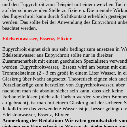
und den Eupyrchroit zum Beispiel mit einem weichen Tuch 
auf der schmerzenden Stelle zu fixieren. Die mentale Wirku
des Eupyrchroit kann durch Sichtkontakt erheblich gesteiger
werden. Das sollte bei der Anwendung des Eupyrchroit unb
beachtet werden.
Edelsteinwasser, Essenz, Elixier
Eupyrchroit eignet sich nur sehr bedingt zum ansetzen in Wa
Edelsteinwasser aus Eupyrchroit sollte nur in direkter
Zusammenarbeit mit einem geschulten Spezialisten verwend
werden. Eupyrchroitwasser, Essenz wird am besten mit ein
Trommelsteinen (2 - 3 cm groß) in einem Liter Wasser, in e
Glaskrug über Nacht angesetzt. Theoretisch eignen sich auc
Porzellankrüge zum herstellen von Eupyrchroitwasser, aber
nachdem man nie absolut sicher sein kann, dass sich keine
Farbanteile lösen (nicht alle Farben werden vor dem Brenne
aufgebracht), ist man mit einem Glaskrug auf der sicheren S
Je kalkfreier das verwendete Wasser ist je, besser gelingt da
Edelsteinwasser, Essenz, Elixier.
Anmerkung der Redaktion: Wir raten grundsätzlich vo
einlegen von Eupyrchroit in Wasser ab. Siehe hierzu auc