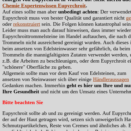
Chemie Expertenwissen Eupyrchroit
.
Auf eines sollte man aber
unbedingt achten
: Der verwende
Eupyrchroit muss von bester Qualität und garantiert nicht
ge
oder
rekonstruiert
sein. Die Folgen können katastrophal sein
Leider muss man auch darauf hinweisen, dass immer wieder
Eupyrchroittrommelsteine im Handel auftauchen, die nach 
Trommeln nicht ausreichend gereinigt wurden. Auch dieses i
beim ansetzen von Edelsteinwasser sehr gefährlich, da beim
Trommeln die mannigfaltigsten Zutaten verwendet werden,
z.B. die Arbeiten zu beschleunigen, oder dem Eupyrchroit e
"schönere" Oberfläche zu geben.
Allgemein sollte man vor dem Kauf von Edelsteinen, zum
ansetzen von Steinwasser sich über einige
Händleraussagen
Gedanken machen. Immerhin
geht es hier um Ihre und n
Ihre Gesundheit
und nicht um den Umsatz eines Unterneh
Bitte beachten Sie
Eupyrchroit sollte ab und zu gereinigt werden. Auf Eupyrchr
der auf der Haut getragen wird, setzen sich unweigerlich Hau
Schmutzpartikelchen, Reste von Cremes und ähnliches ab. 