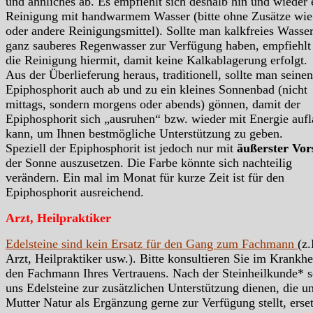
und ähnliches ab. Es empfiehlt sich deshalb hin und wieder 
Reinigung mit handwarmem Wasser (bitte ohne Zusätze wie
oder andere Reinigungsmittel). Sollte man kalkfreies Wasser
ganz sauberes Regenwasser zur Verfügung haben, empfiehlt
die Reinigung hiermit, damit keine Kalkablagerung erfolgt.
Aus der Überlieferung heraus, traditionell, sollte man seinen
Epiphosphorit auch ab und zu ein kleines Sonnenbad (nicht
mittags, sondern morgens oder abends) gönnen, damit der
Epiphosphorit sich „ausruhen“ bzw. wieder mit Energie auf
kann, um Ihnen bestmögliche Unterstützung zu geben.
Speziell der Epiphosphorit ist jedoch nur mit
äußerster Vor
der Sonne auszusetzen. Die Farbe könnte sich nachteilig
verändern. Ein mal im Monat für kurze Zeit ist für den
Epiphosphorit ausreichend.
Arzt, Heilpraktiker
Edelsteine sind kein Ersatz für den Gang zum Fachmann
(z.
Arzt, Heilpraktiker usw.). Bitte konsultieren Sie im Krankhei
den Fachmann Ihres Vertrauens. Nach der Steinheilkunde* s
uns Edelsteine zur zusätzlichen Unterstützung dienen, die u
Mutter Natur als Ergänzung gerne zur Verfügung stellt, erse