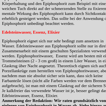
Körperhaltung und den Epiphosphorit zum Beispiel mit ein
weichen Tuch direkt auf der schmerzenden Stelle zu fixieren
mentale Wirkung des Epiphosphorit kann durch Sichtkontak
erheblich gesteigert werden. Das sollte bei der Anwendung 
Epiphosphorit unbedingt beachtet werden.
Edelsteinwasser, Essenz, Elixier
Epiphosphorit eignet sich nur sehr bedingt zum ansetzen in
Wasser. Edelsteinwasser aus Epiphosphorit sollte nur in dire
Zusammenarbeit mit einem geschulten Spezialisten verwend
werden. Epiphosphoritwasser, Essenz wird am besten mit e
Trommelsteinen (2 - 3 cm groß) in einem Liter Wasser, in e
Glaskrug über Nacht angesetzt. Theoretisch eignen sich auc
Porzellankrüge zum herstellen von Epiphosphoritwasser, ab
nachdem man nie absolut sicher sein kann, dass sich keine
Farbanteile lösen (nicht alle Farben werden vor dem Brenne
aufgebracht), ist man mit einem Glaskrug auf der sicheren S
Je kalkfreier das verwendete Wasser ist je, besser gelingt da
Edelsteinwasser, Essenz, Elixier.
Anmerkung der Redaktion: Wir raten grundsätzlich vo
einlegen von Epiphosphorit in Wasser ab. Siehe hierzu a