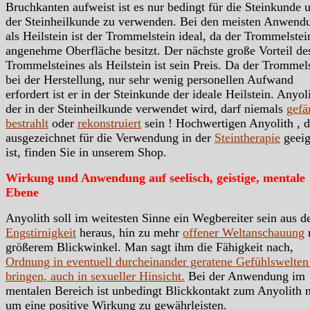
Bruchkanten aufweist ist es nur bedingt für die Steinkunde 
der Steinheilkunde zu verwenden. Bei den meisten Anwend
als Heilstein ist der Trommelstein ideal, da der Trommelstei
angenehme Oberfläche besitzt. Der nächste große Vorteil de
Trommelsteines als Heilstein ist sein Preis. Da der Trommels
bei der Herstellung, nur sehr wenig personellen Aufwand
erfordert ist er in der Steinkunde der ideale Heilstein. Anyol
der in der Steinheilkunde verwendet wird, darf niemals
gefä
bestrahlt
oder
rekonstruiert
sein ! Hochwertigen Anyolith , d
ausgezeichnet für die Verwendung in der
Steintherapie
geeig
ist, finden Sie in unserem Shop.
Wirkung und Anwendung auf seelisch, geistige, mentale
Ebene
Anyolith soll im weitesten Sinne ein Wegbereiter sein aus d
Engstirnigkeit
heraus, hin zu mehr
offener Weltanschauung
größerem Blickwinkel. Man sagt ihm die Fähigkeit nach,
Ordnung in eventuell durcheinander geratene Gefühlswelten
bringen, auch in sexueller Hinsicht.
Bei der Anwendung im
mentalen Bereich ist unbedingt Blickkontakt zum Anyolith n
um eine positive Wirkung zu gewährleisten.