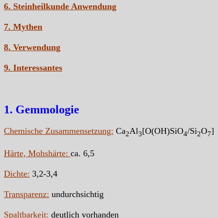
6. Steinheilkunde Anwendung
7. Mythen
8. Verwendung
9. Interessantes
1. Gemmologie
Chemische Zusammensetzung:
Ca
Al
[O(OH)SiO
/Si
O
]
2
3
4
2
7
Härte, Mohshärte:
ca. 6,5
Dichte:
3,2-3,4
Transparenz:
undurchsichtig
Spaltbarkeit:
deutlich vorhanden