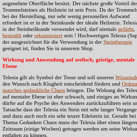
angenehme Oberfläche besitzt. Der nächste große Vorteil de
Trommelsteines als Heilstein ist sein Preis. Da der Trommels
bei der Herstellung, nur sehr wenig personellen Aufwand
erfordert ist er in der Steinkunde der ideale Heilstein. Telesi
in der Steinheilkunde verwendet wird, darf niemals
gefärbt
,
bestrahlt
oder
rekonstruiert
sein ! Hochwertigen Telesia (Sap
der ausgezeichnet für die Verwendung in der
Steintherapie
geeignet ist, finden Sie in unserem Shop.
Wirkung und Anwendung auf seelisch, geistige, mentale
Ebene
Telesia gilt als Symbol der Treue und soll unseren
Wissensd
den Wunsch nach Klugheit entscheidend fördern und
Ordnun
manches gedankliche Chaos
bringen. Die Wirkung des Teles
auf mentaler Ebene ist eher schwach, und einiges an Wirku
dürfte auf die Psyche des Anwenders zurückzuführen sein u
Tatsache dass der Telesia ein Stein mit sehr langer Vergange
und dazu auch noch ein sehr teurer Edelstein ist. Gerade be
Thema Gedanken Chaos muss der Telesia über einen länger
Zeitraum (einige Wochen) getragen werden um seine Wirku
entfalten zu können.