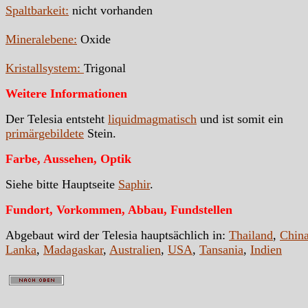
Spaltbarkeit:
nicht vorhanden
Mineralebene:
Oxide
Kristallsystem:
Trigonal
Weitere Informationen
Der Telesia entsteht
liquidmagmatisch
und ist somit ein
primärgebildete
Stein.
Farbe, Aussehen, Optik
Siehe bitte Hauptseite
Saphir
.
Fundort, Vorkommen, Abbau, Fundstellen
Abgebaut wird der Telesia hauptsächlich in:
Thailand
,
Chin
Lanka
,
Madagaskar
,
Australien
,
USA
,
Tansania
,
Indien