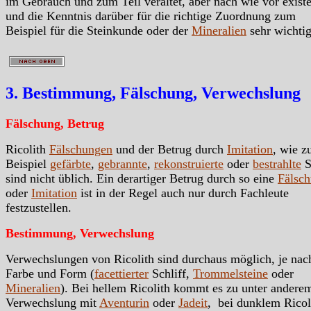
im Gebrauch und zum Teil veraltet, aber nach wie vor exist
und die Kenntnis darüber für die richtige Zuordnung zum
Beispiel für die Steinkunde oder der
Mineralien
sehr wichtig
3. Bestimmung, Fälschung, Verwechslung
Fälschung, Betrug
Ricolith
Fälschungen
und der Betrug durch
Imitation
, wie 
Beispiel
gefärbte
,
gebrannte
,
rekonstruierte
oder
bestrahlte
S
sind nicht üblich. Ein derartiger Betrug durch so eine
Fälsc
oder
Imitation
ist in der Regel auch nur durch Fachleute
festzustellen.
Bestimmung, Verwechslung
Verwechslungen von Ricolith sind durchaus möglich, je nac
Farbe und Form (
facettierter
Schliff,
Trommelsteine
oder
Mineralien
). Bei hellem Ricolith kommt es zu unter andere
Verwechslung mit
Aventurin
oder
Jadeit
, bei dunklem Ricol