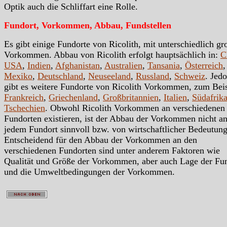
Optik auch die Schliffart eine Rolle.
Fundort, Vorkommen, Abbau, Fundstellen
Es gibt einige Fundorte von Ricolith, mit unterschiedlich gr
Vorkommen. Abbau von Ricolith erfolgt hauptsächlich in:
C
USA
,
Indien
,
Afghanistan
,
Australien
,
Tansania
,
Österreich
,
Mexiko
,
Deutschland
,
Neuseeland
,
Russland
,
Schweiz
. Jed
gibt es weitere Fundorte von Ricolith Vorkommen, zum Beis
Frankreich
,
Griechenland
,
Großbritannien
,
Italien
,
Südafrik
Tschechien
. Obwohl Ricolith Vorkommen an verschiedenen
Fundorten existieren, ist der Abbau der Vorkommen nicht a
jedem Fundort sinnvoll bzw. von wirtschaftlicher Bedeutung
Entscheidend für den Abbau der Vorkommen an den
verschiedenen Fundorten sind unter anderem Faktoren wie
Qualität und Größe der Vorkommen, aber auch Lage der Fu
und die Umweltbedingungen der Vorkommen.