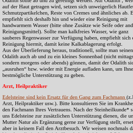
Odalith sollte ab und zu gereinigt werden. Auf Odalith , wel
auf der Haut getragen wird, setzen sich unweigerlich Hautfet
Schmutzpartikelchen, Reste von Cremes und ähnliches ab. 
empfiehlt sich deshalb hin und wieder eine Reinigung mit
handwarmem Wasser (bitte ohne Zusätze wie Seife oder and
Reinigungsmittel). Sollte man kalkfreies Wasser, wie ganz
sauberes Regenwasser zur Verfügung haben, empfiehlt sich 
Reinigung hiermit, damit keine Kalkablagerung erfolgt.
Aus der Überlieferung heraus, traditionell, sollte man seinen
Odalith auch ab und zu ein kleines Sonnenbad (nicht mittags
sondern morgens oder abends) gönnen, damit der Odalith si
„ausruhen“ bzw. wieder mit Energie aufladen kann, um Ihn
bestmögliche Unterstützung zu geben.
Arzt, Heilpraktiker
Edelsteine sind kein Ersatz für den Gang zum Fachmann
(z.
Arzt, Heilpraktiker usw.). Bitte konsultieren Sie im Krankhei
den Fachmann Ihres Vertrauens. Nach der Steinheilkunde* s
uns Edelsteine zur zusätzlichen Unterstützung dienen, die u
Mutter Natur als Ergänzung gerne zur Verfügung stellt, erse
aber in keinem Fall den Arztbesuch. Wir weisen nochmals d