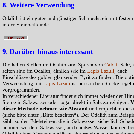
8. Weitere Verwendung
Odalith ist ein guter und günstiger Schmuckstein mit festem
in der Steinheilkunde.
9. Darüber hinaus interessant
Die hellen Stellen im Odalith sind Spuren von
Calcit
. Sehr, 
selten sind im Odalith, ähnlich wie im
Lapis Lazuli
, auch
Einschlüsse des golden glänzenden Pyrit zu finden. Die opti
Verwechslung mit
Lapis Lazuli
ist bei solchen Stücke regelr
vorprogrammiert.
In verschiedener Literatur findet sich immer wieder der Hin
Steine in Salzwasser oder sogar direkt in Salz zu reinigen.
V
dieser Methode nehmen wir Abstand
und empfehlen dies 
(siehe bitte unter „Bitte beachten“). Der Odalith zum Beispi
zählt zu den Edelsteinen, die in Salzwasser sicherlich Schad
nehmen würden. Salzwasser, auch heißes Wasser können be
Odalith einen Vorgang auslösen, der regelrecht zur beginne