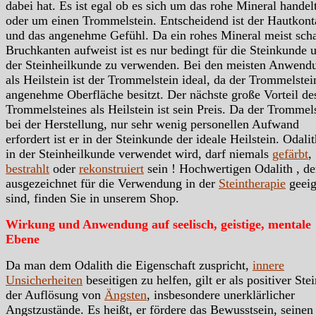
dabei hat. Es ist egal ob es sich um das rohe Mineral handelt
oder um einen Trommelstein. Entscheidend ist der Hautkont
und das angenehme Gefühl. Da ein rohes Mineral meist scha
Bruchkanten aufweist ist es nur bedingt für die Steinkunde 
der Steinheilkunde zu verwenden. Bei den meisten Anwend
als Heilstein ist der Trommelstein ideal, da der Trommelstei
angenehme Oberfläche besitzt. Der nächste große Vorteil de
Trommelsteines als Heilstein ist sein Preis. Da der Trommels
bei der Herstellung, nur sehr wenig personellen Aufwand
erfordert ist er in der Steinkunde der ideale Heilstein. Odali
in der Steinheilkunde verwendet wird, darf niemals
gefärbt
,
bestrahlt
oder
rekonstruiert
sein ! Hochwertigen Odalith , de
ausgezeichnet für die Verwendung in der
Steintherapie
geeig
sind, finden Sie in unserem Shop.
Wirkung und Anwendung auf seelisch, geistige, mentale
Ebene
Da man dem Odalith die Eigenschaft zuspricht,
innere
Unsicherheiten
beseitigen zu helfen, gilt er als positiver Stei
der Auflösung von
Ängsten
, insbesondere unerklärlicher
Angstzustände. Es heißt, er fördere das Bewusstsein, seinen