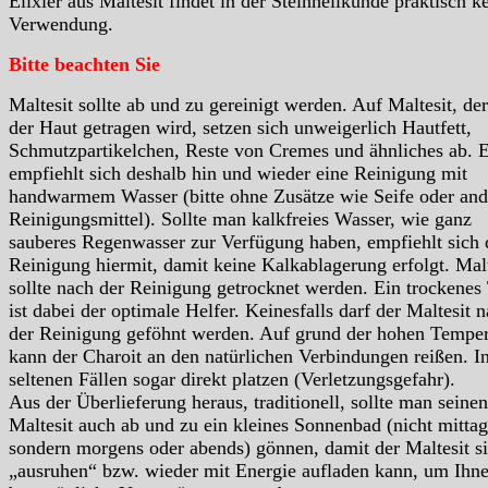
Elixier aus Maltesit findet in der Steinheilkunde praktisch k
Verwendung.
Bitte beachten Sie
Maltesit sollte ab und zu gereinigt werden. Auf Maltesit, der
der Haut getragen wird, setzen sich unweigerlich Hautfett,
Schmutzpartikelchen, Reste von Cremes und ähnliches ab. 
empfiehlt sich deshalb hin und wieder eine Reinigung mit
handwarmem Wasser (bitte ohne Zusätze wie Seife oder and
Reinigungsmittel). Sollte man kalkfreies Wasser, wie ganz
sauberes Regenwasser zur Verfügung haben, empfiehlt sich 
Reinigung hiermit, damit keine Kalkablagerung erfolgt. Malt
sollte nach der Reinigung getrocknet werden. Ein trockenes
ist dabei der optimale Helfer. Keinesfalls darf der Maltesit 
der Reinigung geföhnt werden. Auf grund der hohen Temper
kann der Charoit an den natürlichen Verbindungen reißen. I
seltenen Fällen sogar direkt platzen (Verletzungsgefahr).
Aus der Überlieferung heraus, traditionell, sollte man seinen
Maltesit auch ab und zu ein kleines Sonnenbad (nicht mittag
sondern morgens oder abends) gönnen, damit der Maltesit s
„ausruhen“ bzw. wieder mit Energie aufladen kann, um Ihn