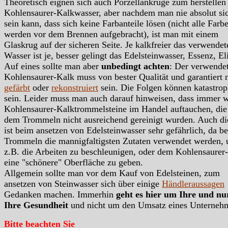
Theoretisch eignen sich auch Porzellankrüge zum herstellen
Kohlensaurer-Kalkwasser, aber nachdem man nie absolut si
sein kann, dass sich keine Farbanteile lösen (nicht alle Farb
werden vor dem Brennen aufgebracht), ist man mit einem
Glaskrug auf der sicheren Seite. Je kalkfreier das verwendet
Wasser ist je, besser gelingt das Edelsteinwasser, Essenz, Eli
Auf eines sollte man aber
unbedingt achten
: Der verwende
Kohlensaurer-Kalk muss von bester Qualität und garantiert 
gefärbt
oder
rekonstruiert
sein. Die Folgen können katastrop
sein. Leider muss man auch darauf hinweisen, dass immer 
Kohlensaurer-Kalktrommelsteine im Handel auftauchen, die
dem Trommeln nicht ausreichend gereinigt wurden. Auch di
ist beim ansetzen von Edelsteinwasser sehr gefährlich, da b
Trommeln die mannigfaltigsten Zutaten verwendet werden,
z.B. die Arbeiten zu beschleunigen, oder dem Kohlensaurer
eine "schönere" Oberfläche zu geben.
Allgemein sollte man vor dem Kauf von Edelsteinen, zum
ansetzen von Steinwasser sich über einige
Händleraussagen
Gedanken machen. Immerhin
geht es hier um Ihre und n
Ihre Gesundheit
und nicht um den Umsatz eines Unterneh
Bitte beachten Sie