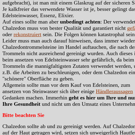
aufgebracht), ist man mit einem Glaskrug auf der sicheren S
Je kalkfreier das verwendete Wasser ist je, besser gelingt da
Edelsteinwasser, Essenz, Elixier.
Auf eines sollte man aber
unbedingt achten
: Der verwende
Chalzedon muss von bester Qualität und garantiert nicht
gef
oder
rekonstruiert
sein. Die Folgen können katastrophal sein
Leider muss man auch darauf hinweisen, dass immer wieder
Chalzedontrommelsteine im Handel auftauchen, die nach d
Trommeln nicht ausreichend gereinigt wurden. Auch dieses i
beim ansetzen von Edelsteinwasser sehr gefährlich, da beim
Trommeln die mannigfaltigsten Zutaten verwendet werden,
z.B. die Arbeiten zu beschleunigen, oder dem Chalzedon ei
"schönere" Oberfläche zu geben.
Allgemein sollte man vor dem Kauf von Edelsteinen, zum
ansetzen von Steinwasser sich über einige
Händleraussagen
Gedanken machen. Immerhin
geht es hier um Ihre und n
Ihre Gesundheit
und nicht um den Umsatz eines Unterneh
Bitte beachten Sie
Chalzedon sollte ab und zu gereinigt werden. Auf Chalzedon
auf der Haut getragen wird, setzen sich unweigerlich Hautfet