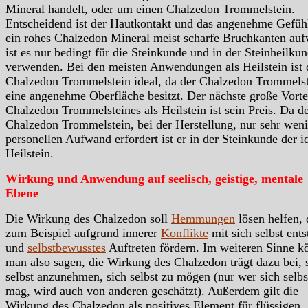
Mineral handelt, oder um einen Chalzedon Trommelstein.
Entscheidend ist der Hautkontakt und das angenehme Gefüh
ein rohes Chalzedon Mineral meist scharfe Bruchkanten auf
ist es nur bedingt für die Steinkunde und in der Steinheilku
verwenden. Bei den meisten Anwendungen als Heilstein ist 
Chalzedon Trommelstein ideal, da der Chalzedon Trommels
eine angenehme Oberfläche besitzt. Der nächste große Vorte
Chalzedon Trommelsteines als Heilstein ist sein Preis. Da d
Chalzedon Trommelstein, bei der Herstellung, nur sehr wen
personellen Aufwand erfordert ist er in der Steinkunde der i
Heilstein.
Wirkung und Anwendung auf seelisch, geistige, mentale
Ebene
Die Wirkung des Chalzedon soll
Hemmungen
lösen helfen, 
zum Beispiel aufgrund innerer
Konflikte
mit sich selbst ent
und
selbstbewusstes
Auftreten fördern. Im weiteren Sinne k
man also sagen, die Wirkung des Chalzedon trägt dazu bei, 
selbst anzunehmen, sich selbst zu mögen (nur wer sich selbs
mag, wird auch von anderen geschätzt). Außerdem gilt die
Wirkung des Chalzedon als positives Element für flüssigen