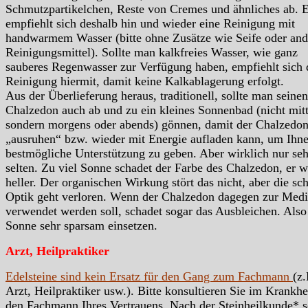
Schmutzpartikelchen, Reste von Cremes und ähnliches ab. 
empfiehlt sich deshalb hin und wieder eine Reinigung mit
handwarmem Wasser (bitte ohne Zusätze wie Seife oder and
Reinigungsmittel). Sollte man kalkfreies Wasser, wie ganz
sauberes Regenwasser zur Verfügung haben, empfiehlt sich 
Reinigung hiermit, damit keine Kalkablagerung erfolgt.
Aus der Überlieferung heraus, traditionell, sollte man seinen
Chalzedon auch ab und zu ein kleines Sonnenbad (nicht mitt
sondern morgens oder abends) gönnen, damit der Chalzedon
„ausruhen“ bzw. wieder mit Energie aufladen kann, um Ihn
bestmögliche Unterstützung zu geben. Aber wirklich nur seh
selten. Zu viel Sonne schadet der Farbe des Chalzedon, er w
heller. Der organischen Wirkung stört das nicht, aber die sc
Optik geht verloren. Wenn der Chalzedon dagegen zur Medi
verwendet werden soll, schadet sogar das Ausbleichen. Also
Sonne sehr sparsam einsetzen.
Arzt, Heilpraktiker
Edelsteine sind kein Ersatz für den Gang zum Fachmann
(z.
Arzt, Heilpraktiker usw.). Bitte konsultieren Sie im Krankhei
den Fachmann Ihres Vertrauens. Nach der Steinheilkunde* s