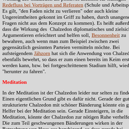
Redefluss bei Vorträgen und Referaten
(Schule und Arbeitspl
Es gilt, "den Faden nicht zu verlieren" oder auch kleine
Ungereimtheiten gekonnt im Griff zu haben, durch unange
Fragen nicht aus dem Konzept zu kommen). Es heißt außer
dass die Wirkung des Chalzedon diplomatisches und zielsic
Argumentieren erleichtert und helfen soll,
Besonnenheit
zu
bewahren, auch wenn man zum Beispiel zwischen zwei
gegensätzlich gesinnten Parteien vermitteln möchte. Bei
aufsteigendem
Jähzorn
hat sich die Anwendung von Chalze
ebenfalls bewehrt, so dass er zum einen bereits im Keim erst
werden kann, bzw. bei fortgeschrittenem Stadium hilft, wie
"herunter zu fahren".
Meditation
In der Meditation ist der Chalzedon leider nur selten zu find
Einen eigentlichen Grund gibt es dafür nicht. Gerade der gu
strukturierte Chalzedon mit schöner Bänderung könnte ein g
Helfer bei der Meditation sein. Gerade Einsteigern, in die
Meditation, könnte der Chalzedon zur nötigen Ruhe verhelf
Die zum Teil geschwungenen Bänderungen wirken in der