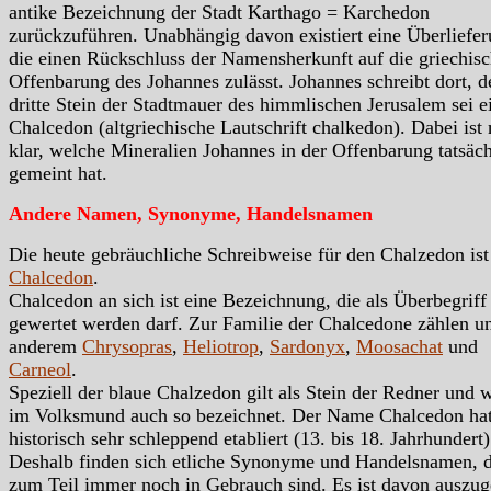
antike Bezeichnung der Stadt Karthago = Karchedon
zurückzuführen. Unabhängig davon existiert eine Überliefer
die einen Rückschluss der Namensherkunft auf die griechis
Offenbarung des Johannes zulässt. Johannes schreibt dort, d
dritte Stein der Stadtmauer des himmlischen Jerusalem sei e
Chalcedon (altgriechische Lautschrift chalkedon). Dabei ist 
klar, welche Mineralien Johannes in der Offenbarung tatsäch
gemeint hat.
Andere Namen, Synonyme, Handelsnamen
Die heute gebräuchliche Schreibweise für den Chalzedon ist
Chalcedon
.
Chalcedon an sich ist eine Bezeichnung, die als Überbegriff
gewertet werden darf. Zur Familie der Chalcedone zählen un
anderem
Chrysopras
,
Heliotrop
,
Sardonyx
,
Moosachat
und
Carneol
.
Speziell der blaue Chalzedon gilt als Stein der Redner und 
im Volksmund auch so bezeichnet. Der Name Chalcedon hat
historisch sehr schleppend etabliert (13. bis 18. Jahrhundert)
Deshalb finden sich etliche Synonyme und Handelsnamen, d
zum Teil immer noch in Gebrauch sind. Es ist davon auszug