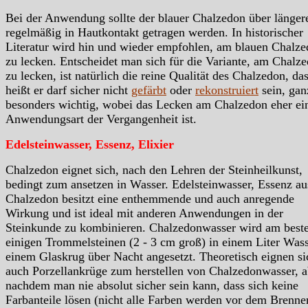
Bei der Anwendung sollte der blauer Chalzedon über länger
regelmäßig in Hautkontakt getragen werden. In historischer
Literatur wird hin und wieder empfohlen, am blauen Chalz
zu lecken. Entscheidet man sich für die Variante, am Chalz
zu lecken, ist natürlich die reine Qualität des Chalzedon, da
heißt er darf sicher nicht
gefärbt
oder
rekonstruiert
sein, gan
besonders wichtig, wobei das Lecken am Chalzedon eher ei
Anwendungsart der Vergangenheit ist.
Edelsteinwasser, Essenz, Elixier
Chalzedon eignet sich, nach den Lehren der Steinheilkunst,
bedingt zum ansetzen in Wasser. Edelsteinwasser, Essenz au
Chalzedon besitzt eine enthemmende und auch anregende
Wirkung und ist ideal mit anderen Anwendungen in der
Steinkunde zu kombinieren. Chalzedonwasser wird am best
einigen Trommelsteinen (2 - 3 cm groß) in einem Liter Wass
einem Glaskrug über Nacht angesetzt. Theoretisch eignen si
auch Porzellankrüge zum herstellen von Chalzedonwasser, a
nachdem man nie absolut sicher sein kann, dass sich keine
Farbanteile lösen (nicht alle Farben werden vor dem Brenne