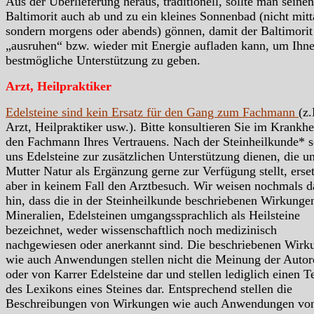
Aus der Überlieferung heraus, traditionell, sollte man seinen
Baltimorit auch ab und zu ein kleines Sonnenbad (nicht mitt
sondern morgens oder abends) gönnen, damit der Baltimorit
„ausruhen“ bzw. wieder mit Energie aufladen kann, um Ihn
bestmögliche Unterstützung zu geben.
Arzt, Heilpraktiker
Edelsteine sind kein Ersatz für den Gang zum Fachmann
(z.
Arzt, Heilpraktiker usw.). Bitte konsultieren Sie im Krankhei
den Fachmann Ihres Vertrauens. Nach der Steinheilkunde* s
uns Edelsteine zur zusätzlichen Unterstützung dienen, die u
Mutter Natur als Ergänzung gerne zur Verfügung stellt, erse
aber in keinem Fall den Arztbesuch. Wir weisen nochmals d
hin, dass die in der Steinheilkunde beschriebenen Wirkunge
Mineralien, Edelsteinen umgangssprachlich als Heilsteine
bezeichnet, weder wissenschaftlich noch medizinisch
nachgewiesen oder anerkannt sind. Die beschriebenen Wirk
wie auch Anwendungen stellen nicht die Meinung der Autor
oder von Karrer Edelsteine dar und stellen lediglich einen Te
des Lexikons eines Steines dar. Entsprechend stellen die
Beschreibungen von Wirkungen wie auch Anwendungen vo