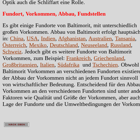
Optik auch die Schliffart eine Rolle.
Fundort, Vorkommen, Abbau, Fundstellen
Es gibt einige Fundorte von Baltimorit, mit unterschiedlich
großen Vorkommen. Abbau von Baltimorit erfolgt hauptsäch
in:
China
,
USA
,
Indien
,
Afghanistan
,
Australien
,
Tansania
,
Österreich
,
Mexiko
,
Deutschland
,
Neuseeland
,
Russland
,
Schweiz
. Jedoch gibt es weitere Fundorte von Baltimorit
Vorkommen, zum Beispiel:
Frankreich
,
Griechenland
,
Großbritannien
,
Italien
,
Südafrika
und
Tschechien
. Obwohl
Baltimorit Vorkommen an verschiedenen Fundorten existiere
der Abbau der Vorkommen nicht an jedem Fundort sinnvoll
von wirtschaftlicher Bedeutung. Entscheidend für den Abba
Vorkommen an den verschiedenen Fundorten sind unter an
Faktoren wie Qualität und Größe der Vorkommen, aber auc
Lage der Fundorte und die Umweltbedingungen der Vorko